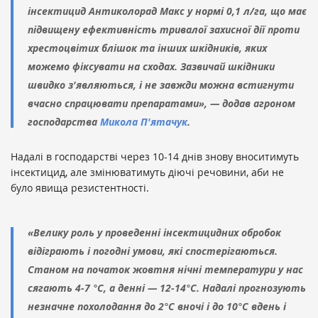
інсектицид Антиколорад Макс у нормі 0,1 л/га, що має
підвищену ефективність тривалої захисної дії проти
хрестоцвітих блішок та інших шкідників, яких
можемо фіксувати на сходах. Зазвичай шкідники
швидко з'являються, і не завжди можна встигнути
вчасно спрацювати препаратами», — додав агроном
господарства
Микола П'ятачук
.
Надалі в господарстві через 10-14 днів знову вноситимуть
інсектицид, але змінюватимуть діючі речовини, аби не
було явища резистентності.
«Велику роль у проведенні інсектицидних обробок
відіграють і погодні умови, які спостерігаються.
Станом на початок жовтня нічні температури у нас
сягають 4-7 °C, а денні — 12-14°C. Надалі прогнозують
незначне похолодання до 2°C вночі і до 10°C вдень і