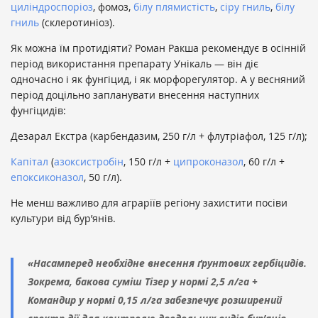
циліндроспоріоз
, фомоз,
білу плямистість
,
сіру гниль
,
білу
гниль
(склеротиніоз).
Як можна їм протидіяти? Роман Ракша рекомендує в осінній
період використання препарату Унікаль — він діє
одночасно і як фунгіцид, і як морфорегулятор. А у весняний
період доцільно запланувати внесення наступних
фунгіцидів:
Дезарал Екстра (карбендазим, 250 г/л + флутріафол, 125 г/л);
Капітал
(
азоксистробін
, 150 г/л +
ципроконазол
, 60 г/л +
епоксиконазол
, 50 г/л).
Не менш важливо для аграріїв регіону захистити посіви
культури від бур’янів.
«Насамперед необхідне внесення ґрунтових гербіцидів.
Зокрема, бакова суміш Тізер у нормі 2,5 л/га +
Командир у нормі 0,15 л/га забезпечує розширений