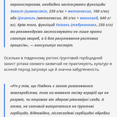
пероноспорозом, необхідно застосувати фунгіциди
Захист
(
цимоксаніл
, 250 г/кг +
металаксил
, 100 г/кг)
або
Цілитель
(металаксил, 80 г/кг +
манкоцеб
, 640 г/
кг). Крім того, фунгіцид
Унікаль
(
тебуконазол
, 250 г/л)
ми рекомендуємо застосовувати не лише проти
спектра хвороб, а й для регулювання ростових
процесів», — консультує експерт.
Оскільки в південному регіоні ґрунтовий гербіцидний
захист ріпака озимого зазвичай не практикують, культурі в
осінній період загрожує ще й значна забур’яненість.
«Річ у тім, що Південь є зоною ризикованого
землеробства, тож на момент посіву аграрій ще не
розуміє, чи отримає він здорові рівномірні сходи. А
отже, не готовий витрачатися на ґрунтові
гербіциди. Відповідно, післясходові гербіцидні обробки