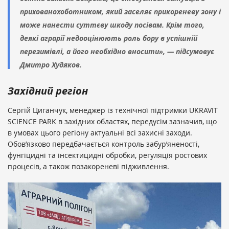
прихованохоботником, який заселяє прикореневу зону і
може нанести суттєву шкоду посівам. Крім того,
деякі аграрії недооцінюють роль бору в успішній
перезимівлі, а його необхідно вносити», — підсумовує
Дмитро Худяков.
Західний регіон
Сергій Циганчук, менеджер із технічної підтримки UKRAVIT
SCIENCE PARK в західних областях, передусім зазначив, що
в умовах цього регіону актуальні всі захисні заходи.
Обов’язково передбачається контроль забур’яненості,
фунгіцидні та інсектицидні обробки, регуляція ростових
процесів, а також позакореневі підживлення.