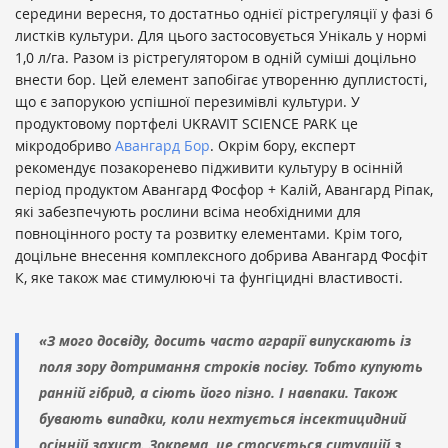
середини вересня, то достатньо однієї рістрегуляції у фазі 6
листків культури. Для цього застосовується Унікаль у нормі
1,0 л/га. Разом із рістрегулятором в одній суміші доцільно
внести бор. Цей елемент запобігає утворенню дуплистості,
що є запорукою успішної перезимівлі культури. У
продуктовому портфелі UKRAVIT SCIENCE PARK це
мікродобриво
Авангард Бор
. Окрім бору, експерт
рекомендує позакоренево підживити культуру в осінній
період продуктом Авангард Фосфор + Калій, Авангард Ріпак,
які забезпечують рослини всіма необхідними для
повноцінного росту та розвитку елементами. Крім того,
доцільне внесення комплексного добрива Авангард Фосфіт
К, яке також має стимулюючі та фунгіцидні властивості.
«З мого досвіду, досить часто аграрії випускають із
поля зору дотримання строків посіву. Тобто купують
ранній гібрид, а сіють його пізно. І навпаки. Також
бувають випадки, коли нехтується інсектицидний
осінній захист. Зокрема, це стосується ситуацій з