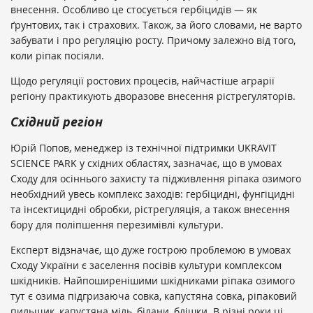
внесення. Особливо це стосується гербіцидів — як
ґрунтових, так і страхових. Також, за його словами, не варто
забувати і про регуляцію росту. Причому залежно від того,
коли ріпак посіяли.
Щодо регуляції ростових процесів, найчастіше аграрії
регіону практикують дворазове внесення рістрегуляторів.
Східний регіон
Юрій Попов, менеджер із технічної підтримки UKRAVIT
SCIENCE PARK у східних областях, зазначає, що в умовах
Сходу для осіннього захисту та підживлення ріпака озимого
необхідний увесь комплекс заходів: гербіцидні, фунгіцидні
та інсектицидні обробки, рістрегуляція, а також внесення
бору для поліпшення перезимівлі культури.
Експерт відзначає, що дуже гострою проблемою в умовах
Сходу України є заселення посівів культури комплексом
шкідників. Найпоширенішими шкідниками ріпака озимого
тут є озима підгризаюча совка, капустяна совка, ріпаковий
пильщик, капустяна міль, білани, блішки. В різні роки ці