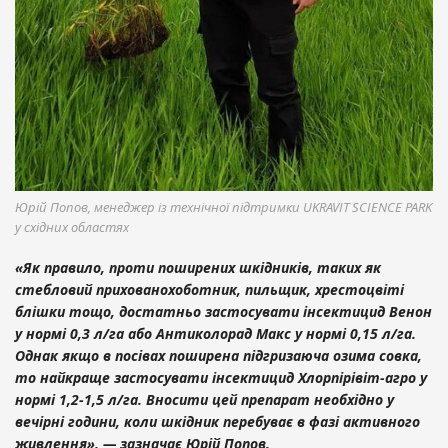
Юрій Попов, менеджер із технічної підтримки UKRAVIT SCIENCE PARK
у східних областях
«Як правило, проти поширених шкідників, таких як
стебловий прихованохоботник, пильщик, хрестоцвіті
блішки тощо, достатньо застосувати інсектицид Венон
у нормі 0,3 л/га або Антиколорад Макс у нормі 0,15 л/га.
Однак якщо в посівах поширена підгризаюча озима совка,
то найкраще застосувати інсектицид Хлорпірівіт-агро у
нормі 1,2-1,5 л/га. Вносити цей препарат необхідно у
вечірні години, коли шкідник перебуває в фазі активного
живлення», — зазначає Юрій Попов.