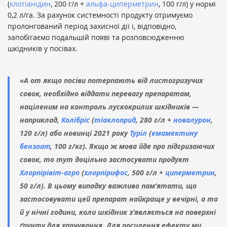
(
клотіанідин
, 200 г/л +
альфа-циперметрин
, 100 г/л) у нормі
0,2 л/га. За рахунок системності продукту отримуємо
пролонгований період захисної дії і, відповідно,
запобігаємо подальшій появі та розповсюдженню
шкідників у посівах.
«А от якщо посіви потерпають від листогризучих
совок, необхідно віддати перевагу препаратам,
націленим на контроль лускокрилих шкідників —
наприклад,
Колібріс
(
тіаклоприд
, 280 г/л +
новалурон
,
120 г/л) або новинці 2021 року
Туріл
(
емамектину
бензоат
, 100 г/кг). Якщо ж мова йде про підгризаючих
совок, то тут доцільно застосувати продукт
Хлорпірівіт-агро
(
хлорпірифос
, 500 г/л +
циперметрин
,
50 г/л). В цьому випадку важливо пам’ятати, що
застосовувати цей препарат найкраще у вечірні, а то
й у нічні години, коли шкідник з’являється на поверхні
ґрунту для харчування. Для посилення ефекту ми