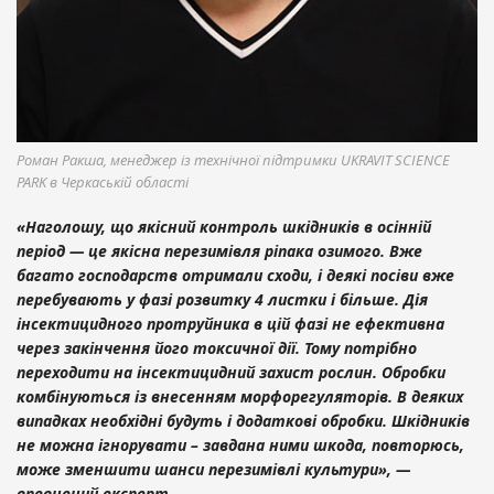
Роман Ракша, менеджер із технічної підтримки UKRAVIT SCIENCE
PARK в Черкаській області
«Наголошу, що якісний контроль шкідників в осінній
період — це якісна перезимівля ріпака озимого. Вже
багато господарств отримали сходи, і деякі посіви вже
перебувають у фазі розвитку 4 листки і більше. Дія
інсектицидного протруйника в цій фазі не ефективна
через закінчення його токсичної дії. Тому потрібно
переходити на інсектицидний захист рослин. Обробки
комбінуються із внесенням морфорегуляторів. В деяких
випадках необхідні будуть і додаткові обробки. Шкідників
не можна ігнорувати – завдана ними шкода, повторюсь,
може зменшити шанси перезимівлі культури», —
впевнений експерт.