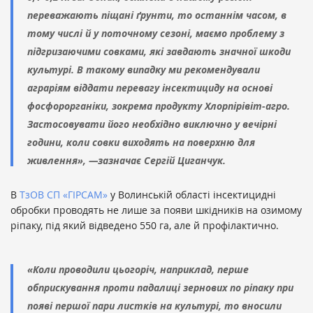
переважають піщані ґрунти, то останнім часом, в
тому числі й у поточному сезоні, маємо проблему з
підгризаючими совками, які завдають значної шкоди
культурі. В такому випадку ми рекомендували
аграріям віддати перевагу інсектициду на основі
фосфорорганіки, зокрема продукту Хлорпірівіт-агро.
Застосовувати його необхідно виключно у вечірні
години, коли совки виходять на поверхню для
живлення», —зазначає Сергій Циганчук.
В
ТзОВ СП «ГІРСАМ»
у Волинській області інсектицидні
обробки проводять не лише за появи шкідників на озимому
ріпаку, під який відведено 550 га, але й профілактично.
«Коли проводили цьогоріч, наприклад, перше
обприскування проти падалиці зернових по ріпаку при
появі першої пари листків на культурі, то вносили