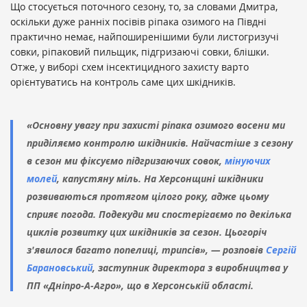
Що стосується поточного сезону, то, за словами Дмитра,
оскільки дуже ранніх посівів ріпака озимого на Півдні
практично немає, найпоширенішими були листогризучі
совки, ріпаковий пильщик, підгризаючі совки, блішки.
Отже, у виборі схем інсектицидного захисту варто
орієнтуватись на контроль саме цих шкідників.
«Основну увагу при захисті ріпака озимого восени ми
приділяємо контролю шкідників. Найчастіше з сезону
в сезон ми фіксуємо підгризаючих совок,
мінуючих
молей
, капустяну міль. На Херсонщині шкідники
розвиваються протягом цілого року, адже цьому
сприяє погода. Подекуди ми спостерігаємо по декілька
циклів розвитку цих шкідників за сезон. Цьогоріч
з'явилося багато попелиці, трипсів», — розповів
Сергій
Барановський
, заступник директора з виробництва у
ПП «Дніпро-А-Агро», що в Херсонській області.