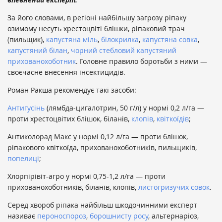
За його словами, в регіоні найбільшу загрозу ріпаку
озимому несуть хрестоцвіті блішки, ріпаковий трач
(пильщик),
капустяна міль
,
білокрилка
,
капустяна совка
,
капустяний білан
,
чорний стебловий капустяний
прихованохоботник
. Головне правило боротьби з ними —
своєчасне внесення інсектицидів.
Роман Ракша рекомендує такі засоби:
Антигусінь
(лямбда-цигалотрин, 50 г/л) у нормі 0,2 л/га —
проти хрестоцвітих блішок, біланів,
клопів
,
квіткоїдів
;
Антиколорад Макс у нормі 0,12 л/га — проти блішок,
ріпакового квіткоїда, прихованохоботників, пильщиків,
попелиці
;
Хлорпірівіт-агро у нормі 0,75-1,2 л/га — проти
прихованохоботників, біланів, клопів,
листогризучих совок
.
Серед хвороб ріпака найбільш шкодочинними експерт
називає
пероноспороз
,
борошнисту росу
, альтернаріоз,