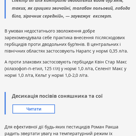
спектр дії для контролю дводольних видів бур’янів,
таких, як грицики звичайні, талабан польовий, лобода
біла, зірочник середній», — зауважує експерт.
В умовах недостатнього зволоження добре
зарекомендувала себе практика внесення післясходових
гербіцидів проти дводольних бур’янів. В центральних і
північних областях застосовують Нарапс у нормі 0,35 л/га.
А проти злакових застосовують гербіциди Квін Стар Макс
(хілазофоп-п-етил, 125 г/л) у нормі 1,0 л/га, Селеніт Макс у
нормі 1,0 л/га, Кельт у нормі 1,0-2,0 л/га.
Десикація посівів соняшника та сої
Читати
Для ефективної дії будь-яких пестицидів Роман Ракша
радить звертати увагу на температурний режим їх