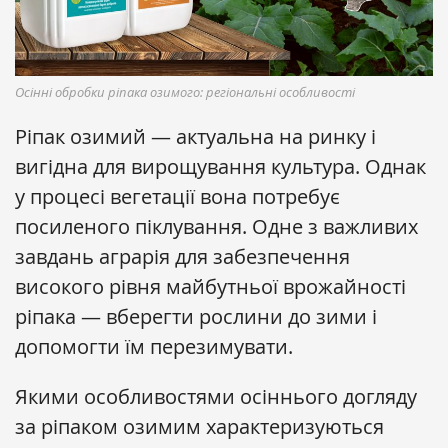
Осінні обробки ріпака озимого: регіональні особливості
Ріпак озимий — актуальна на ринку і
вигідна для вирощування культура. Однак
у процесі вегетації вона потребує
посиленого піклування. Одне з важливих
завдань аграрія для забезпечення
високого рівня майбутньої врожайності
ріпака — вберегти рослини до зими і
допомогти їм перезимувати.
Якими особливостями осіннього догляду
за ріпаком озимим характеризуються