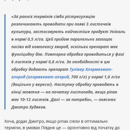
«За ранніх термінів сівби рістрегуляцію
розпочинають проводити при появі 3 листочків
культури, застосовують найчастіше продукт Унікаль
в нормі 0,5 л/га. Цей прийом паралельно захищає
посіви від комплексу хвороб, оскільки препарат має
фунгіцидну дію. Повторна обробка проводиться у фазі
6 листків у нормі 0,8 л/га. За необхідності в цю
обробку додають препарат
Гулівер Хлормекват-
хлорид
(
хлормекват-хлорид
, 700 г/л) у нормі 1,0 л/га
(доцільно у вересні). Наступну обробку проводять в
кінці жовтня — на початку листопада, якщо ріпак
має 10-12 листків. Далі — за потреби», — пояснює
Дмитро Худяков.
Хоча, додає Дмитро, якщо ріпак сіяли в оптимальні
терміни, в умовах Півдня це — орієнтовно від початку до