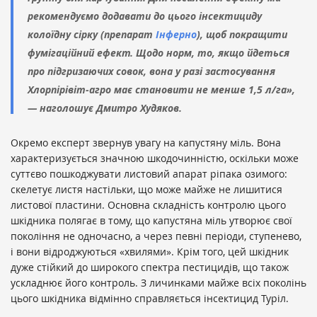
рекомендуємо додавати до цього інсектициду
колоїдну сірку (препарат
Інферно
), щоб покращити
фумігаційний ефект. Щодо норм, то, якщо йдеться
про підгризаючих совок, вона у разі застосування
Хлорпірівіт-агро має становити не менше 1,5 л/га»,
— наголошує Дмитро Худяков.
Окремо експерт звернув увагу на капустяну міль. Вона
характеризується значною шкодочинністю, оскільки може
суттєво пошкоджувати листовий апарат ріпака озимого:
скелетує листя настільки, що може майже не лишитися
листової пластини. Основна складність контролю цього
шкідника полягає в тому, що капустяна міль утворює свої
покоління не одночасно, а через певні періоди, ступенево,
і вони відроджуються «хвилями». Крім того, цей шкідник
дуже стійкий до широкого спектра пестицидів, що також
ускладнює його контроль. З личинками майже всіх поколінь
цього шкідника відмінно справляється інсектицид Туріл.