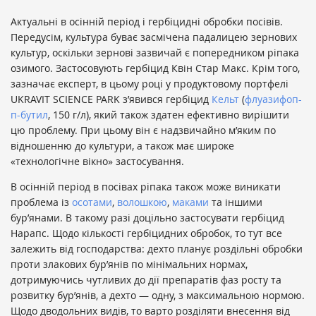
Актуальні в осінній період і гербіцидні обробки посівів.
Передусім, культура буває
засмічена падалицею зернових
культур, оскільки зернові зазвичай є попередником ріпака
озимого. Застосовують гербіцид Квін Стар Макс. Крім того,
зазначає експерт, в цьому році у продуктовому портфелі
UKRAVIT SCIENCE PARK з’явився гербіцид
Кельт
(
флуазифоп-
п-бутил
, 150 г/л), який також здатен ефективно вирішити
цю проблему. При цьому він є надзвичайно м’яким по
відношенню до культури, а також має широке
«технологічне вікно» застосування.
В осінній період в посівах ріпака також може виникати
проблема із
осотами
,
волошкою
,
маками
та іншими
бур’янами. В такому разі доцільно застосувати гербіцид
Нарапс. Щодо кількості гербіцидних обробок, то тут все
залежить від господарства: дехто планує роздільні обробки
проти злакових бур’янів по мінімальних нормах,
дотримуючись чутливих до дії препаратів фаз росту та
розвитку бур’янів, а дехто — одну, з максимальною нормою.
Щодо дводольних видів, то варто розділяти внесення від