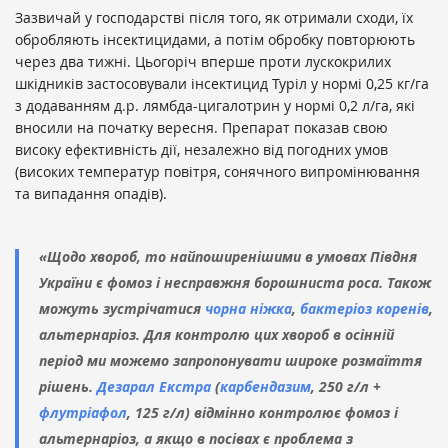
Зазвичай у господарстві після того, як отримали сходи, їх
обробляють інсектицидами, а потім обробку повторюють
через два тижні. Цьогоріч вперше проти лускокрилих
шкідників застосовували інсектицид Туріл у нормі 0,25 кг/га
з додаванням д.р. лямбда-цигалотрин у нормі 0,2 л/га, які
вносили на початку вересня. Препарат показав свою
високу ефективність дії, незалежно від погодних умов
(високих температур повітря, сонячного випромінювання
та випадання опадів).
«Щодо хвороб, то найпоширенішими в умовах Півдня
України є фомоз і несправжня борошниста роса. Також
можуть зустрічатися
чорна ніжка
,
бактеріоз коренів
,
альтернаріоз. Для контролю цих хвороб в осінній
період ми можемо запропонувати широке розмаїття
рішень.
Дезарал Екстра
(
карбендазим
, 250 г/л +
флутріафол
, 125 г/л) відмінно контролює фомоз і
альтернаріоз, а якщо в посівах є проблема з