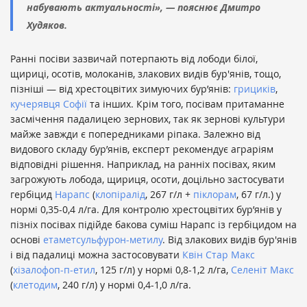
набувають актуальності», — пояснює Дмитро
Худяков.
Ранні посіви зазвичай потерпають від лободи білої,
щириці, осотів, молоканів, злакових видів бур'янів, тощо,
пізніші — від хрестоцвітих зимуючих бур’янів:
грициків
,
кучерявця Софії
та інших. Крім того, посівам притаманне
засмічення падалицею зернових, так як зернові культури
майже завжди є попередниками ріпака. Залежно від
видового складу бур’янів, експерт рекомендує аграріям
відповідні рішення. Наприклад, на ранніх посівах, яким
загрожують лобода, щириця, осоти, доцільно застосувати
гербіцид
Нарапс
(
клопіралід
, 267 г/л +
піклорам
, 67 г/л.) у
нормі 0,35-0,4 л/га. Для контролю хрестоцвітих бур’янів у
пізніх посівах підійде бакова суміш Нарапс із гербіцидом на
основі
етаметсульфурон-метилу
. Від злакових видів бур'янів
і від падалиці можна застосовувати
Квін Стар Макс
(
хізалофоп-п-етил
, 125 г/л) у нормі 0,8-1,2 л/га,
Селеніт Макс
(
клетодим
, 240 г/л) у нормі 0,4-1,0 л/га.