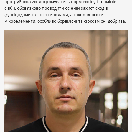
протруйниками, дотримуватись норм висіву і термінів
сівби, обов’язково проводити осінній захист сходів
фунгіцидами та інсектицидами, а також вносити
мікроелементи, особливо борвмісні та сірковмісні добрива.