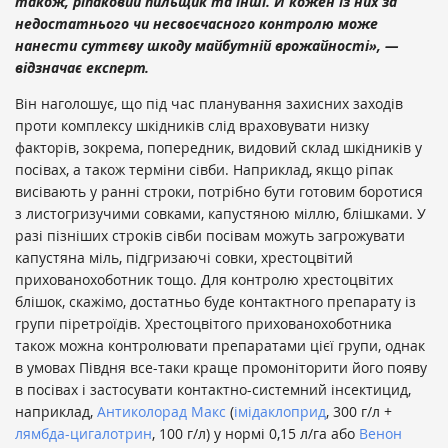
також, ріпаковий пильщик та інші. Й кожен із них за
недостатнього чи несвоєчасного контролю може
нанести суттєву шкоду майбутній врожайності», —
відзначає експерт.
Він наголошує, що під час планування захисних заходів
проти комплексу шкідників слід враховувати низку
факторів, зокрема, попередник, видовий склад шкідників у
посівах, а також терміни сівби. Наприклад, якщо ріпак
висівають у ранні строки, потрібно бути готовим боротися
з листогризучими совками, капустяною міллю, блішками. У
разі пізніших строків сівби посівам можуть загрожувати
капустяна міль, підгризаючі совки, хрестоцвітий
прихованохоботник тощо. Для контролю хрестоцвітих
блішок, скажімо, достатньо буде контактного препарату із
групи піретроїдів. Хрестоцвітого прихованохоботника
також можна контролювати препаратами цієї групи, однак
в умовах Півдня все-таки краще промоніторити його появу
в посівах і застосувати контактно-системний інсектицид,
наприклад,
Антиколорад Макс
(
імідаклоприд
, 300 г/л +
лямбда-цигалотрин
, 100 г/л) у нормі 0,15 л/га або
Венон