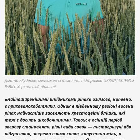
Дмитро Худяков, менеджер із технічної підтримки UKRAVIT SCIENCE
PARK в Херсонській області
«Найпоширенішими шкідниками ріпака озимого, напевно,
є прихованохоботники. Однак в південному регіоні восени
ріпак найчастіше заселяють хрестоцвіті блішки, які
теж є досить шкодочинними. Також в осінній період
загрозу становлять різні види совок — листогризучі або
підгризаючі, зокрема озима совка, капустяна міль, а