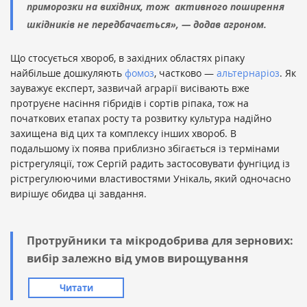
приморозки на вихідних, тож активного поширення
шкідників не передбачається», — додав агроном.
Що стосується хвороб, в західних областях ріпаку
найбільше дошкуляють
фомоз
, частково —
альтернаріоз
. Як
зауважує експерт, зазвичай аграрії висівають вже
протруєне насіння гібридів і сортів ріпака, тож на
початкових етапах росту та розвитку культура надійно
захищена від цих та комплексу інших хвороб. В
подальшому їх поява приблизно збігається із термінами
рістрегуляції, тож Сергій радить застосовувати фунгіцид із
рістрегулюючими властивостями Унікаль, який одночасно
вирішує обидва ці завдання.
Протруйники та мікродобрива для зернових:
вибір залежно від умов вирощування
Читати