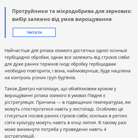
Протруйники та мікродобрива для зернових:
вибір залежно від умов вирощування
Читати
Найчастіше для ріпака озимого достатньо однієї осінньої
гербіцидної обробки, однак все залежить від строків сівби:
для дуже ранніх термінів іноді обробку гербіцидами
необхідно повторити, і вона, найімовірніше, буде націлена
на контроль різних груп бур’янів.
Також Дмитро наголошує, що обов’язковим кроком у
вирощуванні ріпака озимого в умовах Півдня є
рістрегуляція. Причина — в підвищених температурах, які
можуть спостерігатися навіть у листопаді. Особливо це
стосується посівів ранніх строків сівби, оскільки в регіоні
сіяти культуру можуть навіть в кінці липня. В такому разі
може виникнути потреба у проведенні навіть 4
рістрегуляцій.