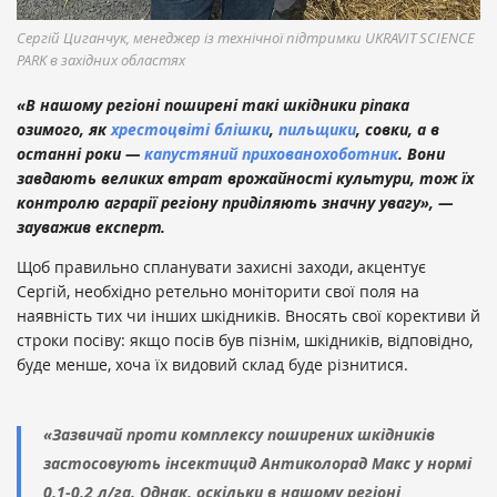
Сергій Циганчук, менеджер із технічної підтримки UKRAVIT SCIENCE
PARK в західних областях
«В нашому регіоні поширені такі шкідники ріпака
озимого, як
хрестоцвіті блішки
,
пильщики
, совки, а в
останні роки —
капустяний прихованохоботник
. Вони
завдають великих втрат врожайності культури, тож їх
контролю аграрії регіону приділяють значну увагу», —
зауважив експерт.
Щоб правильно спланувати захисні заходи, акцентує
Сергій, необхідно ретельно моніторити свої поля на
наявність тих чи інших шкідників. Вносять свої корективи й
строки посіву: якщо посів був пізнім, шкідників, відповідно,
буде менше, хоча їх видовий склад буде різнитися.
«Зазвичай проти комплексу поширених шкідників
застосовують інсектицид Антиколорад Макс у нормі
0,1-0,2 л/га. Однак, оскільки в нашому регіоні