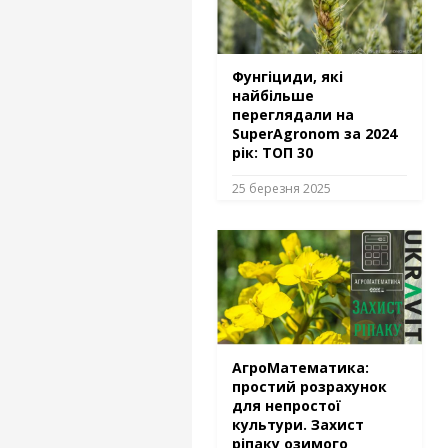
Фунгіциди, які
найбільше
переглядали на
SuperAgronom за 2024
рік: ТОП 30
25 березня 2025
АгроМатематика:
простий розрахунок
для непростої
культури. Захист
ріпаку озимого