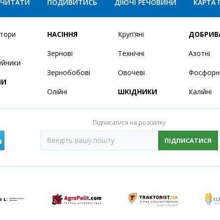
ЧИТАТИ
ПОДИВИТИСЬ
ДІЮЧІ РЕЧОВИНИ
КАРТА 
ятори
НАСІННЯ
Круп’яні
ДОБРИВ
Зернові
Технічні
Азотні
уйники
Зернобобові
Овочеві
Фосфорн
НИ
Олійні
ШКІДНИКИ
Калійні
Підписатися на розсилку
ПІДПИСАТИСЯ