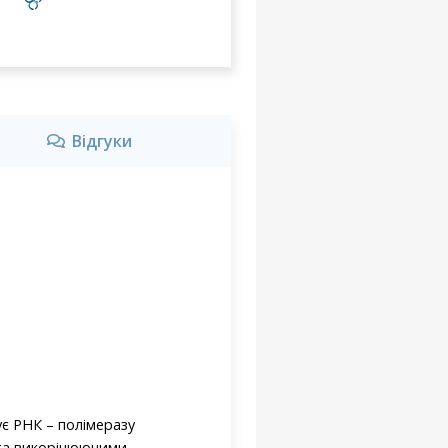
Відгуки
ує РНК – полімеразу
 та викорінюючими