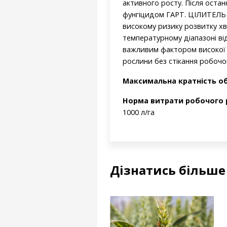
активного росту. Після оста
фунгіцидом ГАРТ. ЦІЛИТЕЛЬ м
високому ризику розвитку х
температурному діапазоні від
важливим фактором високої еф
рослини без стікання робочо
Максимальна кратність о
Норма витрати робочого 
1000 л/га
Дізнатись більше