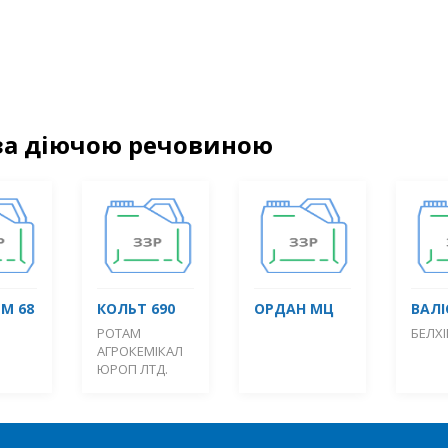
за діючою речовиною
М 68
КОЛЬТ 690
ОРДАН МЦ
ВАЛІ
РОТАМ
БЕЛХ
АГРОКЕМІКАЛ
ЮРОП ЛТД.