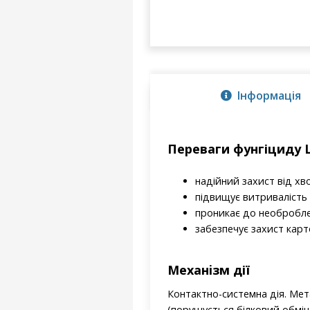
Інформація
Переваги фунгіциду 
надійний захист від хв
підвищує витривалість 
проникає до необробле
забезпечує захист карт
Механiзм дії
Контактно-системна дія. Мета
(порушується білковий обмі