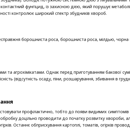
онтактний фунгіцид, із захисною дією, який порушує метаболізм
вності контролює широкий спектр збудників хвороб.
есправжня борошниста роса, борошниста роса, мілдью, чорна пл
ми та агрохімікатами. Однак перед приготуванням бакової сум
сність (відсутність осаду, піни, розшарування, збивання в гру
вання
товувати профілактично, тобто до появи видимих симптомів 
обробку доцільно проводити до початку розвитку хвороби, але
огірків. Останнє обприскування картоплі, томатів, огірків про