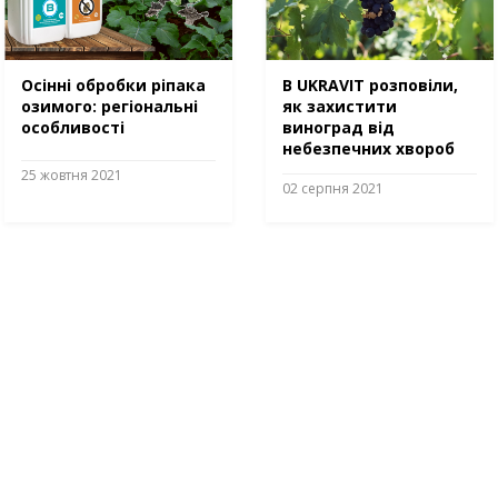
Осінні обробки ріпака
В UKRAVIT розповіли,
озимого: регіональні
як захистити
особливості
виноград від
небезпечних хвороб
25 жовтня 2021
02 серпня 2021