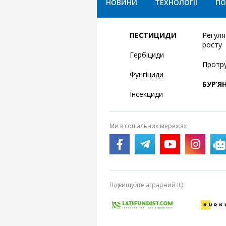
НОВИНИ
ТЕХНОЛОГІЇ
ПО
ПЕСТИЦИДИ
Регул
росту
Гербіциди
Протр
Фунгіциди
БУР’Я
Інсекциди
Ми в соціальних мережах
Підвищуйте аграрний IQ