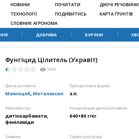
НОВИНИ
ПОЧИТАТИ
ДІЮЧІ РЕЧОВИНИ
ТЕХНОЛОГІЇ
ПОДИВИТИСЬ
КАРТА ҐРУНТІВ
СЛОВНИК АГРОНОМА
ННЯ
ДОБРИВА
БУР’ЯНИ
ХВ
Фунгіцид Цілитель (Укравіт)
5476
Діюча речовина
Препаративна форма
Манкоцеб
,
Металаксил
з.п.
Хімічний клас
Концентрація діючої речовини
дитіокарбамати,
640+80 г/кг
феніламіди
Заявник
Термін реєстрації