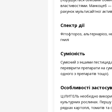
властивостями. Манкоцеб — к
рахунок мультисайтної акти
Спектр дії
Фітофтороз, альтернаріоз, н
гнилі
Сумісність
Сумісний з іншими пестицида
перевірити препарати на сумі
одного з препаратів тощо).
Особливостi застосу
ЦІЛИТЕЛЬ необхідно викорис
культурних рослинах. Першу 
рядках картоплі, томатів та 