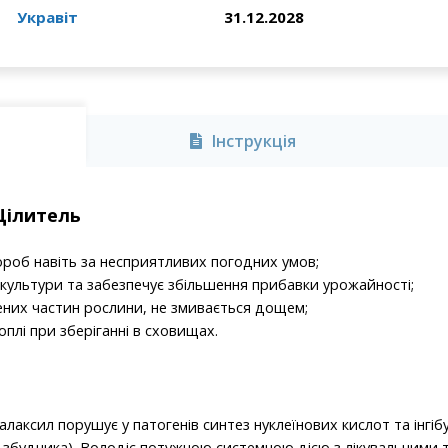
Укравіт
31.12.2028
Інструкція
Цілитель
ороб навіть за несприятливих погодних умов;
культури та забезпечує збільшення прибавки урожайності;
них частин рослини, не змивається дощем;
оплі при зберіганні в сховищах.
лаксил порушує у патогенів синтез нуклеїнових кислот та інгіб
н збудника). Володіє потужною системною дією з лікувальними