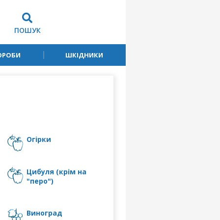
ПОШУК
ОРОБИ
ШКІДНИКИ
огірки
цибуля (крім на
"перо")
виноград