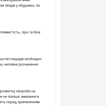
 ліпідів у збудника. За
ямистість, сіра та біла
іші пестицидів необхідно
дки, неповне розчинення
розвитку хвороби на
 не пізніше змикання в
водять перед припиненням