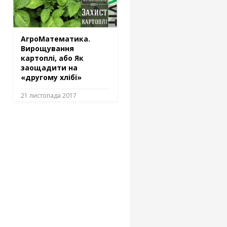
АгроМатематика.
Вирощування
картоплі, або Як
заощадити на
«другому хлібі»
21 листопада 2017