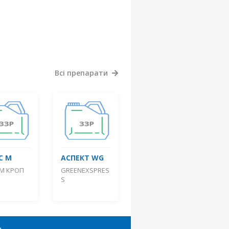
Всі препарати
С М
АСПЕКТ WG
ІМ КРОП
GREENEXSPRES
S