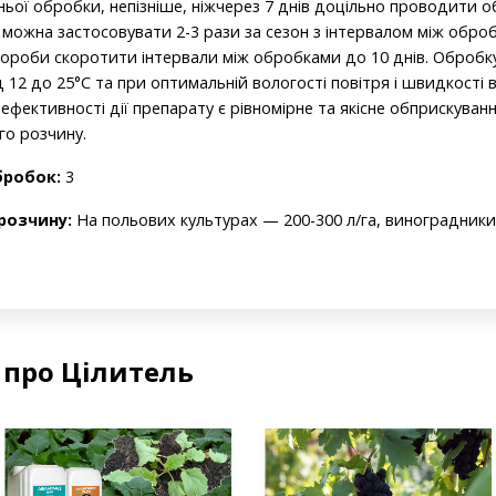
нньої обробки, непізніше, ніжчерез 7 днів доцільно проводити 
ожна застосовувати 2-3 рази за сезон з інтервалом між оброб
вороби скоротити інтервали між обробками до 10 днів. Обробк
 12 до 25°С та при оптимальній вологості повітря і швидкості в
ективності дії препарату є рівномірне та якісне обприскування
го розчину.
бробок:
3
розчину:
На польових культурах — 200-300 л/га, виноградники 
 про Цілитель