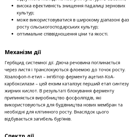
висока ефективність знищення падалиці зернових
культур;
може використовуватися в широкому діапазоні фаз
росту сільськогосподарських культур;
оптимальне співвідношення ціни та якості.
Механiзм дії
Гербіцид системної дії. Діюча речовина поглинається
через листя і транслокуються флоемою до точок росту.
Хізалофоп-п-етил – інгібітор ферменту ацетил-КоА-
карбоксилази – цей ензим каталізує перший етап синтезу
жирних кислот. В результаті блокування ферменту
припиняється виробництво фосфоліпідів, які
використовуються для будівництва нових мембран та
необхідні для клітинного росту. Внаслідок цього
відбувається загибель бур’янів.
Спектр дії