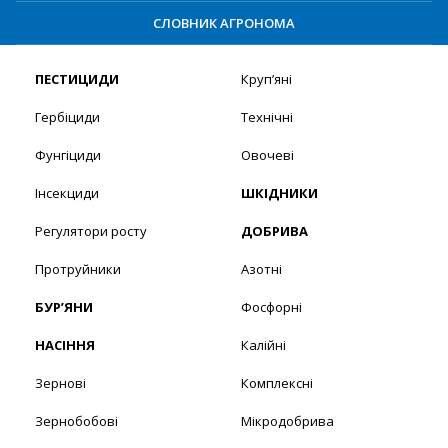
СЛОВНИК АГРОНОМА
ПЕСТИЦИДИ
Круп’яні
Гербіциди
Технічні
Фунгіциди
Овочеві
Інсекциди
ШКІДНИКИ
Регулятори росту
ДОБРИВА
Протруйники
Азотні
БУР’ЯНИ
Фосфорні
НАСІННЯ
Калійні
Зернові
Комплексні
Зернобобові
Мікродобрива