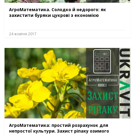
АгроМатематика. Солодко й недорого: як
захистити буряки цукрові з економією
24 жовтня 2017
АгроМатематика: простий розрахунок для
непростої культури. Захист ріпаку озимого