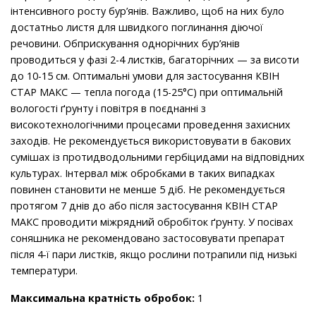
інтенсивного росту бур’янів. Важливо, щоб на них було
достатньо листя для швидкого поглинання діючої
речовини. Обприскування однорічних бур’янів
проводиться у фазі 2-4 листків, багаторічних — за висоти
до 10-15 см. Оптимальні умови для застосування КВІН
СТАР МАКС — тепла погода (15-25°С) при оптимальній
вологості ґрунту і повітря в поєднанні з
високотехнологічними процесами проведення захисних
заходів. Не рекомендується використовувати в бакових
сумішах із протидводольними гербіцидами на відповідних
культурах. Інтервал між обробками в таких випадках
повинен становити не менше 5 діб. Не рекомендується
протягом 7 днів до або після застосування КВІН СТАР
МАКС проводити міжрядний обробіток ґрунту. У посівах
соняшника не рекомендовано застосовувати препарат
після 4-ї пари листків, якщо рослини потрапили під низькі
температури.
Максимальна кратність обробок:
1