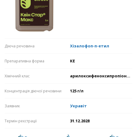
Хізалофоп-п-етил
Діюча речовина
КЕ
Препаративна форма
арилоксифеноксипропіонати
Хімічний клас
125 г/л
Концентрація діючої речовини
Укравіт
Заявник
31.12.2028
Термін реєстрації