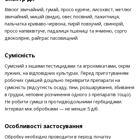
Вівсюг звичайний, гумай, просо куряче, лисохвіст, метлюг
звичайний, мишій (види), овес посівний, пажитниця,
пальчатка криваво-червона, пирій повзучий, свинорій,
просо напівквітуче, падалиця пшениці та ячменю, сорго
двоколірне, райграс пасовищний.
Сумісність
Сумісний з іншими пестицидами та агрохімікатами, окрім
лужних, на відповідних культурах. Перед приготуванням
робочих сумішей доцільно перевірити препарати на
сумісність (відсутність осаду, піни, розшарування, збивання
в грудки, неповне розчинення одного з препаратів тощо).
Не робити суміші із протидводольними гербіцидами.
Інтервал між обробками — не менше 5 діб.
Особливостi застосування
Обробку необхідно проводити в період початку