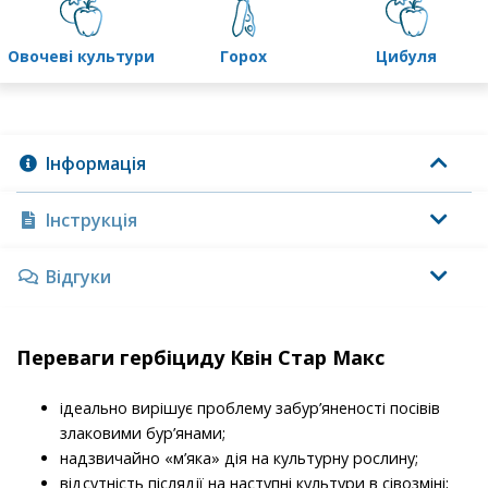
овочеві культури
горох
цибуля
Інформація
Інструкція
Відгуки
Переваги гербіциду Квін Стар Макс
ідеально вирішує проблему забур’яненості посівів
злаковими бур’янами;
надзвичайно «м’яка» дія на культурну рослину;
відсутність післядії на наступні культури в сівозміні;