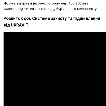
Норма витрати робочого розчину:
150-250 л/га,
залежно від чисельного складу бур’янового компоненту
Розвиток сої. Система захисту та підживлення
від UKRAVIT