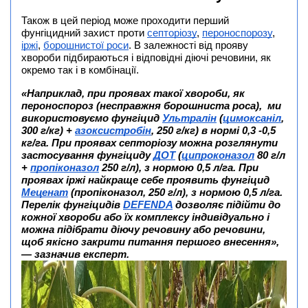
Також в цей період може проходити перший
фунгіцидний захист проти
септоріозу
,
пероноспорозу
,
іржі
,
борошнистої роси
. В залежності від прояву
хвороби підбираються і відповідні діючі речовини, як
окремо так і в комбінації.
«Наприклад, при проявах такої хвороби, як
пероноспороз (несправжня борошниста роса), ми
використовуємо фунгіцид
Ультралін
(
цимоксаніл
,
300 г/кг) +
азоксистробін
, 250 г/кг) в нормі 0,3 -0,5
кг/га. При проявах септоріозу можна розглянути
застосування фунгіциду
ДОТ
(
ципроконазол
80 г/л
+
пропіконазол
250 г/л), з нормою 0,5 л/га. При
проявах іржі найкраще себе проявить фунгіцид
Меценат
(пропіконазол, 250 г/л), з нормою 0,5 л/га.
Перелік фунгіцидів
DEFENDA
дозволяє підійти до
кожної хвороби або їх комплексу індивідуально і
можна підібрати діючу речовину або речовини,
щоб якісно закрити питання першого внесення»,
— зазначив експерт.