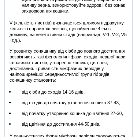
наливу зерна, використовуйте здорові, без ознак
захворювання кошики.
V (кількість листків) визначається шляхом підрахунку
кількості справжніх листків, щонайменше 4 см в
довжину, на вегетативній стадії (наприклад, V-1, V-2, V5
і т.д.).
У розвитку соняшнику від сівби до повного достигання
розрізняють такі фенологічні фази: сходів, першої пари
справжніх листків, утворення кошика, цвітіння,
достигання. Тривалість міжфазних періодів у
найпоширенішої середньостиглої групи гібридів
соняшнику становить:
від сівби до сходів 14-16 днів,
від сходів до початку утворення кошика 37-43,
від початку утворення кошика до цвітіння 27-30,
від цвітіння до достигання 44-50 днів.
У ранньостиглих форм міжфазні періоди скорочуються,