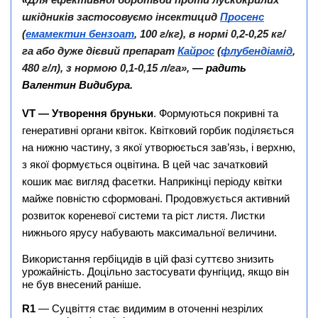
«
Для ефективної боротьби проти лускокрилих
шкідників застосовуємо інсектицид
Просенс
(
емамектин бензоат
, 100 г/кг), в нормі 0,2-0,25 кг/
га або дуже дієвий препарат
Кайрос
(
флубендіамід
,
480 г/л), з нормою 0,1-0,15 л/га»,
— радить
Валентин Видибура.
VT — Утворення бруньки
. Формуються покривні та
генеративні органи квіток. Квітковий горбик поділяється
на нижню частину, з якої утворюється зав’язь, і верхню,
з якої формується оцвітина. В цей час зачатковий
кошик має вигляд фасетки. Наприкінці періоду квітки
майже повністю сформовані. Продовжується активний
розвиток кореневої системи та ріст листя. Листки
нижнього ярусу набувають максимальної величини.
Використання гербіцидів в цій фазі суттєво знизить
урожайність. Доцільно застосувати фунгіцид, якщо він
не був внесений раніше.
R1
— Суцвіття стає видимим в оточенні незрілих