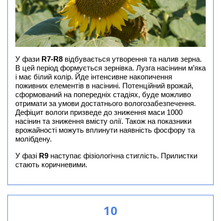
У фази
R7-R8
відбувається утворення та налив зерна.
В цей період формується зернівка. Лузга насінини м’яка
і має білий колір. Йде інтенсивне накопичення
поживних елементів в насінині. Потенційний врожай,
сформований на попередніх стадіях, буде можливо
отримати за умови достатнього вологозабезпечення.
Дефіцит вологи призведе до зниження маси 1000
насінин та зниження вмісту олії. Також на показники
врожайності можуть вплинути наявність фосфору та
молібдену.
У фазі
R9
наступає фізіологічна стиглість. Прилистки
стають коричневими.
10