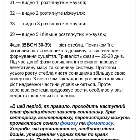
31 — видно 1 розтягнуте міжвузля;
32 — видно 2 розтягнуте міжвузля;
33 — видно 3 розтягнуте міжвузля;
39 — видно 9 і більше розтягнутих міжвузль;
Фаза (
BBCH 30-39
) — ріст стебла. Початком її є
активний ріст соняшника в довжину, а закінченням —
формування суцвіття. Тривалість фази — 26-28 днів.
Під час даної фази соняшник інтенсивно нарощує
вегетативну масу та кореневу систему. Протягом
усього росту стебла листя соняшника збільшує свою
поверхню. З початком закладання рослиною кошика
ріст надземної частини уповільнюється. Проте
коренева система продовжує рости, особливо у разі
недостатньої кількості вологи.
«В цей період, як правило, проходить наступний
етап фунгіцидного захисту соняшнику. Крім
септоріозу, альтернаріозу, пероноспорозу можуть
проявлятися ознаки
фомозу
та
фомопсису
.
Хвороби, які проявляються, особливо після
дощів, утворенням чорних плям по краях