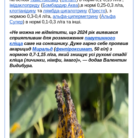
імідаклоприду
(
Бомбардир Аква
),в нормі 0,25-0,3 л/га,
клотіанідину
та
лямбда-цигалотрину
(
Престо
), з
нормою 0,3-0,4 л/га,
альфа-циперметрину
(
Альфа
Супер
) в нормі 0,1-0,3 л/га та інші.
«Не можна не відмітити, що 2024 рік виявився
сприятливим для розмноження
павутинного
кліща
саме на соняшнику. Дуже гарно себе проявив
акарицид
Миральд
(
фенпіроксимат
, 50 г/л) з
нормою 0,7-1,15 л/га, який знищує усі рухомі стадії
кліща (личинки, німфи, імаго)», — додав Валентин
Видибура.