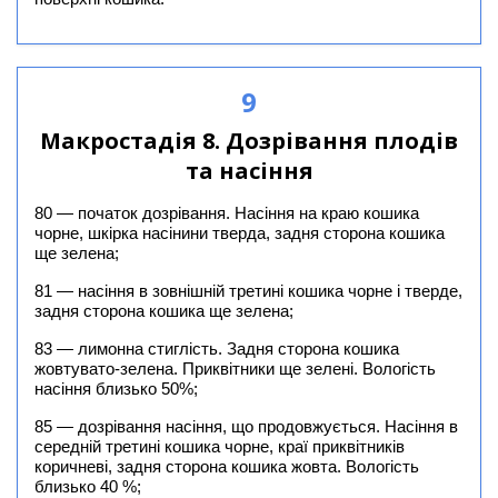
9
Макростадія 8. Дозрівання плодів
та насіння
80 — початок дозрівання. Насіння на краю кошика
чорне, шкірка насінини тверда, задня сторона кошика
ще зелена;
81 — насіння в зовнішній третині кошика чорне і тверде,
задня сторона кошика ще зелена;
83 — лимонна стиглість. Задня сторона кошика
жовтувато-зелена. Приквітники ще зелені. Вологість
насіння близько 50%;
85 — дозрівання насіння, що продовжується. Насіння в
середній третині кошика чорне, краї приквітників
коричневі, задня сторона кошика жовта. Вологість
близько 40 %;