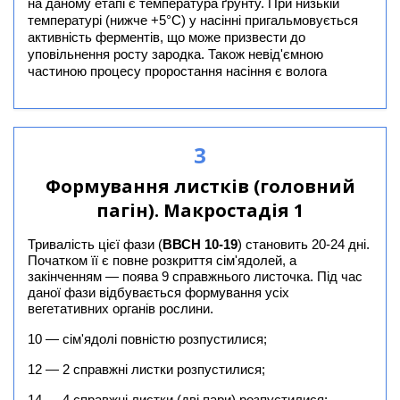
на даному етапі є температура ґрунту. При низькій
температурі (нижче +5°C) у насінні пригальмовується
активність ферментів, що може призвести до
уповільнення росту зародка. Також невід'ємною
частиною процесу проростання насіння є волога
3
Формування листків (головний
пагін). Макростадія 1
Тривалість цієї фази (
ВВСН 10-19
) становить 20-24 дні.
Початком її є повне розкриття сім'ядолей, а
закінченням — поява 9 справжнього листочка. Під час
даної фази відбувається формування усіх
вегетативних органів рослини.
10 — сім'ядолі повністю розпустилися;
12 — 2 справжні листки розпустилися;