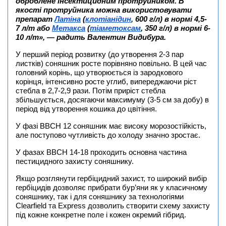
оброблене інсектицидним протруйником. В
якості протруйника можна використовувати
препарат
Латіна
(
клотіанідин
, 600 г/л) в нормі 4,5-
7 л/т або
Метакса
(
тіаметоксам
, 350 г/л) в нормі 6-
10 л/т», — радить Валентин Видибура.
У перший період розвитку (до утворення 2-3 пар
листків) соняшник росте порівняно повільно. В цей час
головний корінь, що утворюється із зародкового
корінця, інтенсивно росте углиб, випереджаючи ріст
стебла в 2,7-2,9 рази. Потім приріст стебла
збільшується, досягаючи максимуму (3-5 см за добу) в
період від утворення кошика до цвітіння.
У фазі BBCH 12 соняшник має високу морозостійкість,
але поступово чутливість до холоду значно зростає.
У фазах BBCH 14-18 проходить основна частина
пестицидного захисту соняшнику.
Якщо розглянути гербіцидний захист, то широкий вибір
гербіцидів дозволяє прибрати бур’яни як у класичному
соняшнику, так і для соняшнику за технологіями
Clearfield та Express дозволить створити схему захисту
під кожне конкретне поле і кожен окремий гібрид.