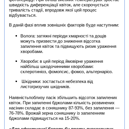
швидкість диференціації квіток, але скорочується
тривалість стадії, впродовж якої цей процес
відбувається.
В даній фазі вплив зовнішніх факторів буде наступним:
Волога: затяжні періоди хмарності та дощів
можуть призвести до зниження відсотка
запилення квіток та підвищують ризик ураження
хворобами.
Хвороби: в цей період ймовірне ураження
найбільш шкодочинними хворобами:
склеротиніоз, фомопсис, фомоз, альтернаріоз.
Шкідники: зостається небезпека від
листогризучих шкідників.
Наявністьпоблизу пасік збільшить відсоток запилених
квіток. При запиленні бджолами кількість розвинених
насінин складає в соняшнику 87-93%, без запилення —
76-78%. Врожай зерна соняшнику із запиленням
бджолами підвищується на 15-20%.