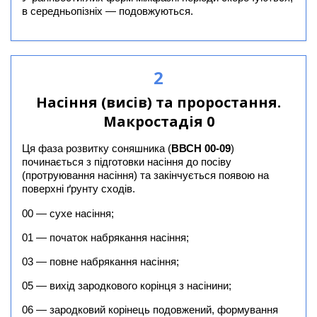
в середньопізніх — подовжуються.
2
Насіння (висів) та проростання.
Макростадія 0
Ця фаза розвитку соняшника (
ВВСН 00-09
)
починається з підготовки насіння до посіву
(протруювання насіння) та закінчується появою на
поверхні ґрунту сходів.
00 — сухе насіння;
01 — початок набрякання насіння;
03 — повне набрякання насіння;
05 — вихід зародкового корінця з насінини;
06 — зародковий корінець подовжений, формування