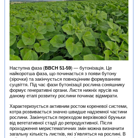
Наступна фаза (
BBCH 51-59
) — бутонізація. Це
найкоротша фаза, що починається з появи бутону
(зірочки) та закінчується повноцінним формуванням
суцвіття. Під час фази бутонізації рослина соняшнику
формує генеративні органи. Листя нижніх ярусів на
даному етапі розвитку рослини починає відмирати.
Характеризується активним ростом кореневої системи,
котра розвивається значно швидше надземної частини
рослини. Закінчується переходом верхівкової бруньки
від вегетативної стадії до репродуктивної. Після
проходження меристематичних змін можна визначити
загальну кількість листків, які з'являться на рослині. В