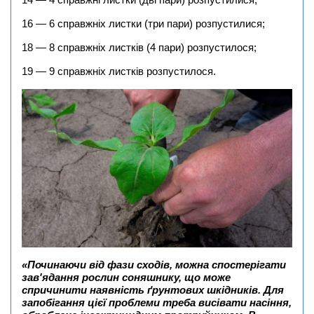
14 — 4 справжні листки (дві пари) розпустилися;
16 — 6 справжніх листки (три пари) розпустилися;
18 — 8 справжніх листків (4 пари) розпустилося;
19 — 9 справжніх листків розпустилося.
«Починаючи від фази сходів, можна спостерігати
зав'ядання рослин соняшнику, що може
спричинити наявність ґрунтових шкідників. Для
запобігання цієї проблеми треба висівати насіння,