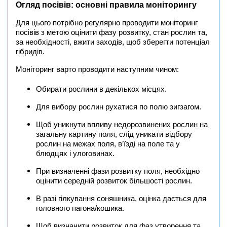
Огляд посівів: основні правила моніторингу
Для цього потрібно регулярно проводити моніторинг
посівів з метою оцінити фазу розвитку, стан рослин та,
за необхідності, вжити заходів, щоб зберегти потенціал
гібридів.
Моніторинг варто проводити наступним чином:
Обирати рослини в декількох місцях.
Для вибору рослин рухатися по полю зигзагом.
Щоб уникнути впливу недорозвинених рослин на
загальну картину поля, слід уникати відбору
рослин на межах поля, в’їзді на поле та у
блюдцях і улоговинах.
При визначенні фази розвитку поля, необхідно
оцінити середній розвиток більшості рослин.
В разі гілкування соняшника, оцінка дається для
головного пагона/кошика.
Щоб визначити розвиток для фаз утворення та