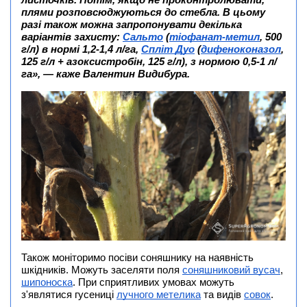
листочків. Потім, якщо не проконтролювати,
плями розповсюджуються до стебла. В цьому
разі також можна запропонувати декілька
варіантів захисту:
Сальто
(
тіофанат-метил
, 500
г/л) в нормі 1,2-1,4 л/га,
Спліт Дуо
(
дифеноконазол
,
125 г/л + азоксистробін, 125 г/л), з нормою 0,5-1 л/
га», — каже Валентин Видибура.
Також моніторимо посіви соняшнику на наявність
шкідників. Можуть заселяти поля
соняшниковий вусач
,
шипоноска
. При сприятливих умовах можуть
з'являтися гусениці
лучного метелика
та видів
совок
.