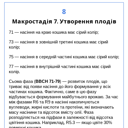
8
Макростадія 7. Утворення плодів
71 — насіння на краю кошика має сірий колір;
73 — насіння в зовнішній третині кошика має сірий
колір;
75 — насіння в середній частині кошика має сірий колір;
77 — насіння в внутрішній частині кошика має сірий
колір.
Сьома фаза (
BBCH 71-79
) — розвиток плодів, що
триває від появи насіння до його формування у всіх
частинах кошика. Фактично, саме в цю фазу
відбувається формування майбутнього врожаю. За час
між фазами R6 та R9 в насінні накопичуються
вуглеводи, жирні кислоти та протеїни, які визначають
масу насінини та відсоток вмісту олії. Фаза
розподіляється на підфази в залежності від відсотка
цвітіння кошика. Наприклад, R5.3 — якщо цвіте 30%
поверхні кошика.