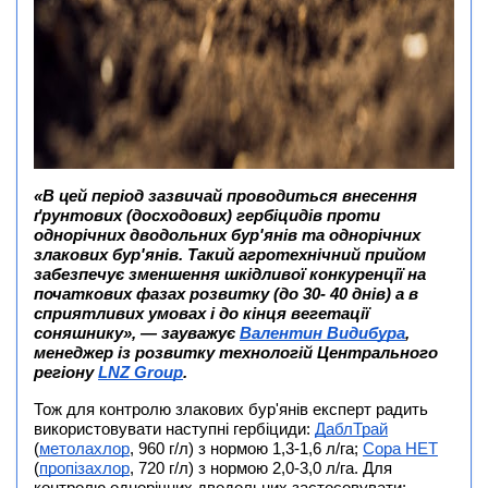
«В цей період зазвичай проводиться внесення
ґрунтових (досходових) гербіцидів проти
однорічних дводольних бур'янів та однорічних
злакових бур'янів. Такий агротехнічний прийом
забезпечує зменшення шкідливої конкуренції на
початкових фазах розвитку (до 30- 40 днів) а в
сприятливих умовах і до кінця вегетації
соняшнику», — зауважує
Валентин Видибура
,
менеджер із розвитку технологій Центрального
регіону
LNZ Group
.
Тож для контролю злакових бур'янів експерт радить
використовувати наступні гербіциди:
ДаблТрай
(
метолахлор
, 960 г/л) з нормою 1,3-1,6 л/га;
Сора НЕТ
(
пропізахлор
, 720 г/л) з нормою 2,0-3,0 л/га. Для