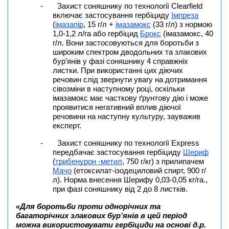
-
Захист соняшнику по технології Clearfield
включає застосування гербіциду
Імпреза
(
імазапір
, 15 г/л +
імазамокс
(33 г/л) з нормою
1,0-1,2 л/га або гербіцид
Брокс
(імазамокс, 40
г/л. Вони застосовуються для боротьби з
широким спектром дводольних та злакових
бур’янів у фазі соняшнику 4 справжніх
листки. При використанні цих діючих
речовин слід звернути увагу на дотримання
сівозміни в наступному році, оскільки
імазамокс має часткову ґрунтову дію і може
проявитися негативний вплив діючої
речовини на наступну культуру, зауважив
експерт.
-
Захист соняшнику по технології Express
передбачає застосування гербіциду
Шериф
(
трибенурон -метил
, 750 г/кг) з прилипачем
Мачо
(етоксилат-ізодециловий спирт, 900 г/
л). Норма внесення Шерифу 0,03-0,05 кг/га.,
при фазі соняшнику від 2 до 8 листків.
«Для боротьби проти однорічних та
багаторічних злакових бур’янів в цей період
можна використовувати гербіциди на основі д.р.