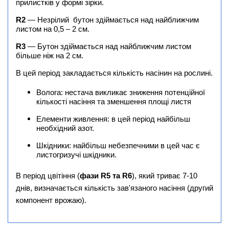
прилистків у формі зірки.
R2
— Незрілий бутон здіймається над найближчим
листом на 0,5 – 2 см.
R3
— Бутон здіймається над найближчим листом
більше ніж на 2 см.
В цей період закладається кількість насінин на рослині.
Волога: нестача викликає зниження потенційної
кількості насіння та зменшення площі листя
Елементи живлення: в цей період найбільш
необхідний азот.
Шкідники: найбільш небезпечними в цей час є
листогризучі шкідники.
В період цвітіння (
фази R5 та R6
), який триває 7-10
днів, визначається кількість зав'язаного насіння (другий
компонент врожаю).