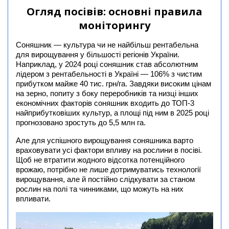
Огляд посівів: основні правила
моніторингу
Соняшник — культура чи не найбільш рентабельна
для вирощування у більшості регіонів України.
Наприклад, у 2024 році соняшник став абсолютним
лідером з рентабельності в Україні — 106% з чистим
прибутком майже 40 тис. грн/га. Завдяки високим цінам
на зерно, попиту з боку переробників та низці інших
економічних факторів соняшник входить до ТОП-3
найприбутковіших культур, а площі під ним в 2025 році
прогнозовано зростуть до 5,5 млн га.
Але для успішного вирощування соняшника варто
враховувати усі фактори впливу на рослини в посіві.
Щоб не втратити жодного відсотка потенційного
врожаю, потрібно не лише дотримуватись технології
вирощування, але й постійно слідкувати за станом
рослин на полі та чинниками, що можуть на них
впливати.