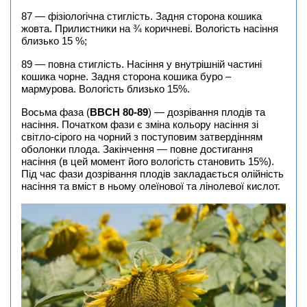
87 — фізіологічна стиглість. Задня сторона кошика
жовта. Прилистники на ¾ коричневі. Вологість насіння
близько 15 %;
89 — повна стиглість. Насіння у внутрішній частині
кошика чорне. Задня сторона кошика буро –
мармурова. Вологість близько 15%.
Восьма фаза (
BBCH 80-89
) — дозрівання плодів та
насіння. Початком фази є зміна кольору насіння зі
світло-сірого на чорний з поступовим затвердінням
оболонки плода. Закінчення — повне достигання
насіння (в цей момент його вологість становить 15%).
Під час фази дозрівання плодів закладається олійність
насіння та вміст в ньому олеїнової та лінолевої кислот.