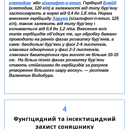
клетодим
або
хізалофоп-п-етил
. Гербіцид
Блейд
(клетодим, 120 г/л) в залежності від типу бур’яну
застосовують в нормі від 0,4 до 1,8 л/га. Норма
внесення гербіциду
Харума
(хізалофоп-п-етил, 125
г/л), також залежить від типу бур’яну і
коливається від 0,4 до 1,2 л/га. Внесення всіх
типів гербіцидів об’єднує те, що обробку бажано
проводити на ранніх фазах розвитку бур’янів, а
саме: дводольні бур’яни у фазі 2-4 листочків,
злакових однорічних у фазі 2-3 листочків,
злакових багаторічних при висоті не більше 10-15
см.
На більш пізніх фазах розвитку бур’яни
стають стійкішими до гербіцидів за рахунок
утворення більшого шару воску»,
— розповів
Валентин Видибура
.
4
Фунгіцидний та інсектицидний
захист соняшнику