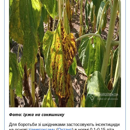
Фото: Іржа на соняшнику
Для боротьби зі шкідниками застосовують інсектициди
на основі
тіаметоксаму
(
Октант
) в нормі 0,1-0,15 л/га ,