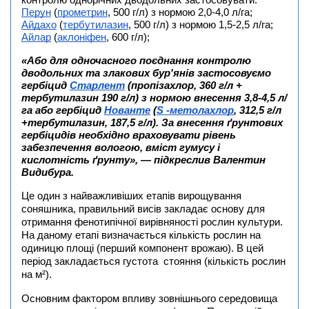
контролю однорічних дводольних застосовувати:
Перун
(
прометрин
, 500 г/л) з нормою 2,0-4,0 л/га;
Айдахо
(
тербутилазин
, 500 г/л) з нормою 1,5-2,5 л/га;
Айлар
(
аклоніфен
, 600 г/л);
«Або для одночасного поєднання контролю
дводольних та злакових бур'янів застосовуємо
гербіцид
Старлент
(пропізахлор, 360 г/л +
тербутилазин 190 г/л) з нормою внесення 3,8-4,5 л/
га або гербіцид
Нованте
(
S -метолахлор
, 312,5 г/л
+тербутилазин, 187,5 г/л).
За внесення ґрунтових
гербіцидів необхідно враховувати рівень
забезпечення вологою, вміст гумусу і
кислотність ґрунту»,
— підкреслив Валентин
Видибура
.
Це один з найважливіших етапів вирощування
соняшника, правильний висів закладає основу для
отримання фенотипічної вирівняності рослин культури.
На даному етапі визначається кількість рослин на
одиницю площі (перший компонент врожаю). В цей
період закладається густота стояння (кількість рослин
на м²).
Основним фактором впливу зовнішнього середовища