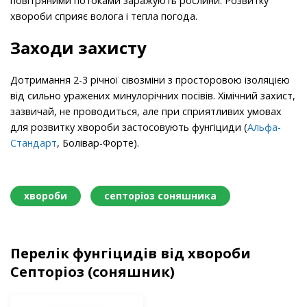
повітряними потоками заражують рослини. Розвитку
хвороби сприяє волога і тепла погода.
Заходи захисту
Дотримання 2-3 річної сівозміни з просторовою ізоляцією
від сильно уражених минулорічних посівів. Хімічний захист,
зазвичай, не проводиться, але при сприятливих умовах
для розвитку хвороби застосовують фунгіциди (
Альфа-
Стандарт
, Болівар-Форте).
хвороби
септоріоз соняшника
Перелік фунгіцидів від хвороби
Септоріоз (соняшник)