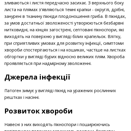
зливаються і листя передчасно засихає. З верхнього боку
листа на плямах з'являються темні крапки - округлі, дрібні,
занурені в тканину пікніди плодоношення гриба. В пікнідах,
за умов достатньої зволоженості утворюються безбарвні
нитковидні, на кінцях загострені, септовані пікноспори, які
виходять на поверхню у вигляді білих крапельок. Влітку,
при сприятливих умовах для розвитку інфекції, симптоми
хвороби спостерігаються і на кошиках, частіше на листках
обгортки у вигляді бурих відносно великих плям. Хвороба
проявляється при надмірному зволоженні.
Джерела інфекції
Патоген зимує у вигляді пікнід на уражених рослинних
рештках і насінні.
Розвиток хвороби
Навесні з них виходять пікноспори і поширюючись