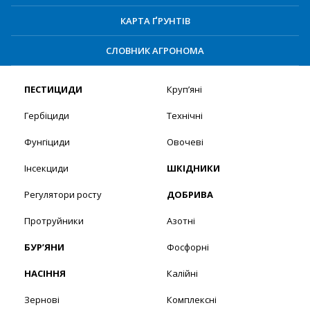
КАРТА ҐРУНТІВ
СЛОВНИК АГРОНОМА
ПЕСТИЦИДИ
Круп’яні
Гербіциди
Технічні
Фунгіциди
Овочеві
Інсекциди
ШКІДНИКИ
Регулятори росту
ДОБРИВА
Протруйники
Азотні
БУР’ЯНИ
Фосфорні
НАСІННЯ
Калійні
Зернові
Комплексні