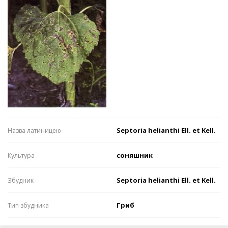
Septoria helianthi Ell. et Kell.
Назва латиницею
соняшник
Культура
Septoria helianthi Ell. et Kell.
Збудник
Гриб
Тип збудника