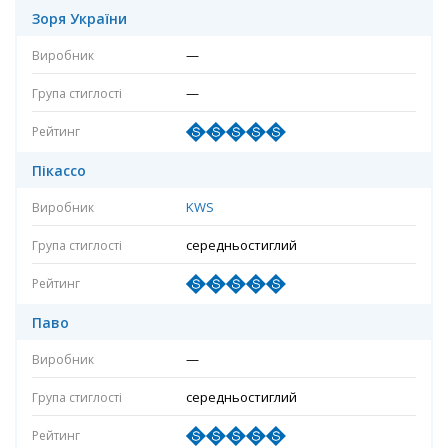
Зоря України
—
—
Пікассо
KWS
середньостиглий
Паво
—
середньостиглий