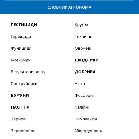
СЛОВНИК АГРОНОМА
ПЕСТИЦИДИ
Круп’яні
Гербіциди
Технічні
Фунгіциди
Овочеві
Інсекциди
ШКІДНИКИ
Регулятори росту
ДОБРИВА
Протруйники
Азотні
БУР’ЯНИ
Фосфорні
НАСІННЯ
Калійні
Зернові
Комплексні
Зернобобові
Мікродобрива