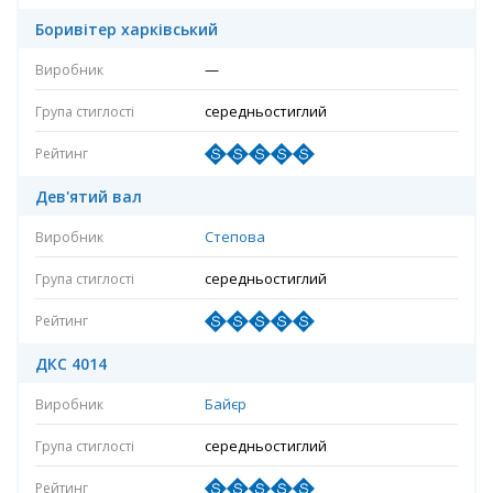
Боривітер харківський
—
середньостиглий
Дев'ятий вал
Степова
середньостиглий
ДКС 4014
Байєр
середньостиглий