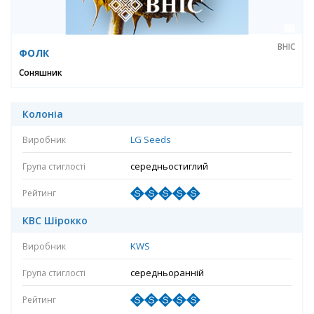
ВНІС
ФОЛК
Соняшник
Колоніа
LG Seeds
середньостиглий
КВС Шірокко
KWS
середньоранній