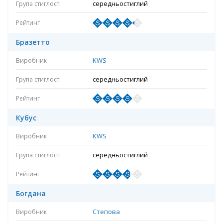
середньостиглий
Бразетто
KWS
середньостиглий
Кубус
KWS
середньостиглий
Богдана
Степова