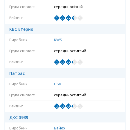
середньопізній
КBC Етерно
KWS
середньостиглий
Патрас
DSV
середньостиглий
ДКС 3939
Байєр