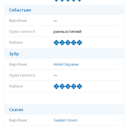
Себастьян
—
ранньостиглий
Зубр
НААН України
—
Скаген
Saaten Union