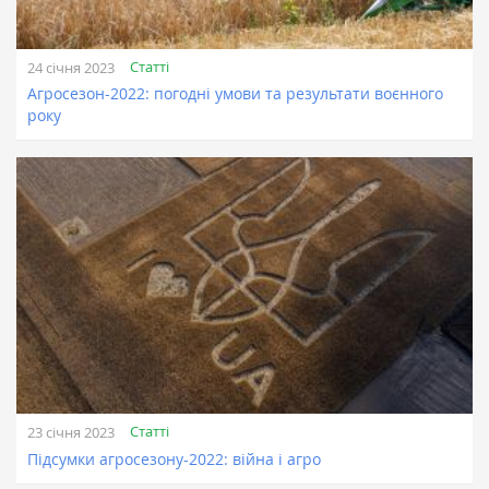
Статті
24 січня 2023
Агросезон-2022: погодні умови та результати воєнного
року
Статті
23 січня 2023
Підсумки агросезону-2022: війна і агро