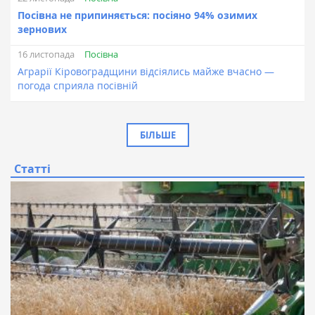
Посівна не припиняється: посіяно 94% озимих
зернових
Посівна
16 листопада
Аграрії Кіровоградщини відсіялись майже вчасно —
погода сприяла посівній
БІЛЬШЕ
Статті