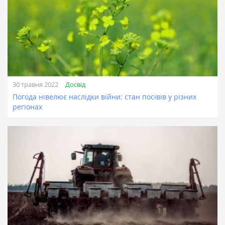
Досвід
30 травня 2022
Погода нівелює наслідки війни: стан посівів у різних
регіонах