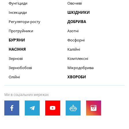
Фунгіциди
Овочеві
Інсекциди
ШКІДНИКИ
Регулятори росту
ДОБРИВА
Протруйники
Азотні
БУР’ЯНИ
Фосфорні
НАСІННЯ
Калійні
Зернові
Комплексні
Зернобобові
Мікродобрива
Олійні
ХВОРОБИ
Ми в соціальних мережах