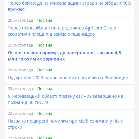
Через бойові дії на Миколаївщині аграрії не зібрали 40%
врожаю
Посівна
29 листопада
Через пізно зібрані попередники в Agricom Group
скоротили площі під озимою пшеницею
Посівна
29 листопада
Осіння посівна прямує до завершення, засіяно 4,5
млн га озимих зернових
Посівна
29 листопада
Під урожай-2023 найбільше жита посіяли на Рівненщині
Посівна
28 листопада
У Чернівецькій області посівну озимих завершено на
позначці 50 тис. га
Посівна
23 листопада
Названо поширені помилки при сівбі озимини у пізні
строки
Посівна
22 листопада