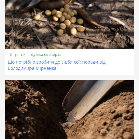
Думка експерта
10 травня
Що потрібно зробити до сівби сої: поради від
Володимира Мірненка