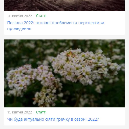
Статті
20 квітня 2022
Посівна 2022: основні проблеми та перспективи
проведення
Статті
15 квітня 2022
Чи буде актуально сіяти гречку в сезоні 2022?