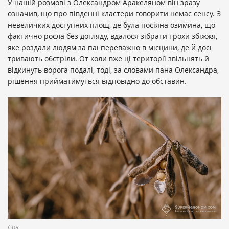
У нашій розмові з Олександром Аракеляном він зразу
означив, що про південні кластери говорити немає сенсу. З
невеличких доступних площ, де була посіяна озимина, що
фактично росла без догляду, вдалося зібрати трохи збіжжя,
яке роздали людям за паї переважно в місцини, де й досі
тривають обстріли. От коли вже ці території звільнять й
відкинуть ворога подалі, тоді, за словами пана Олександра,
рішення прийматимуться відповідно до обставин.
Соя