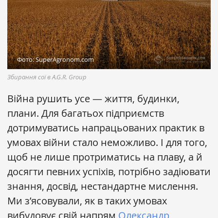
Фото: SuperAgronom.com
Збирання сої в A.G.R. Group
Війна рушить усе — життя, будинки,
плани. Для багатьох підприємств
дотримуватись напрацьованих практик в
умовах війни стало неможливо. І для того,
щоб не лише протриматись на плаву, а й
досягти певних успіхів, потрібно задіювати
знання, досвід, нестандартне мислення.
Ми з’ясовували, як в таких умовах
вибудовує свій напрям
Олександр