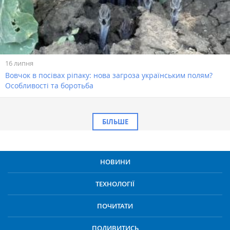
16 липня
Вовчок в посівах ріпаку: нова загроза українським полям?
Особливості та боротьба
БІЛЬШЕ
НОВИНИ
ТЕХНОЛОГІЇ
ПОЧИТАТИ
ПОДИВИТИСЬ