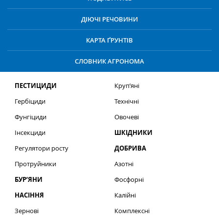
ДІЮЧІ РЕЧОВИНИ
КАРТА ҐРУНТІВ
СЛОВНИК АГРОНОМА
ПЕСТИЦИДИ
Круп’яні
Гербіциди
Технічні
Фунгіциди
Овочеві
Інсекциди
ШКІДНИКИ
Регулятори росту
ДОБРИВА
Протруйники
Азотні
БУР’ЯНИ
Фосфорні
НАСІННЯ
Калійні
Зернові
Комплексні