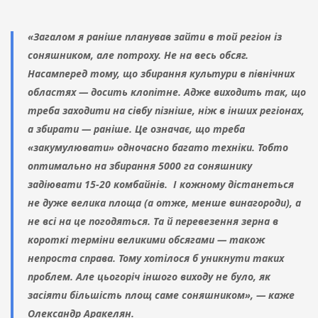
«Загалом я раніше планував зайти в той регіон із
соняшником, але потроху. Не на весь обсяг.
Насамперед тому, що збирання культури в північних
областях — досить клопітне. Адже виходить так, що
треба заходити на сівбу пізніше, ніж в інших регіонах,
а збирати — раніше. Це означає, що треба
«закумулювати» одночасно багато техніки. Тобто
оптимально на збирання 5000 га соняшнику
задіювати 15-20 комбайнів. І кожному дістанеться
не дуже велика площа (а отже, менше винагороди), а
не всі на це погодяться. Та й перевезення зерна в
короткі терміни великими обсягами — також
непроста справа. Тому хотілося б уникнути таких
проблем. Але цьогоріч іншого виходу не було, як
засіяти більшість площ саме соняшником», — каже
Олександр Аракелян.