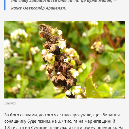
та сівбу залишається днів 10-15. Це дуже мало», —
каже Олександр Аракелян.
Гречка
За його словами, до того як стало зрозуміло, що збирання
соняшнику буде пізнім, на 3,7 тис. га на Чернігівщині й
1,3 тис. га на Сумщині планували сіяти озиму пшеницю. На