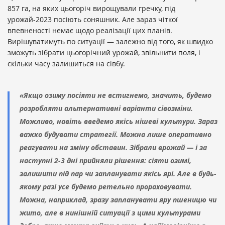
857 га, на яких цьогоріч вирощували гречку, під
урожай-2023 посіють соняшник. Але зараз чіткої
впевненості немає щодо реалізації цих планів.
Вирішуватимуть по ситуації — залежно від того, як швидко
зможуть зібрати цьогорічний урожай, звільнити поля, і
скільки часу залишиться на сівбу.
«Якщо озиму посіяти не встигнемо, значить, будемо
розробляти альтернативні варіанти сівозміни.
Можливо, навіть введемо якісь нішеві культури. Зараз
важко будувати стратегії. Можна лише оперативно
реагувати на зміну обставин. Зібрали врожай — і за
наступні 2-3 дні прийняли рішення: сіяти озимі,
залишити під пар чи запланувати якісь ярі. Але в будь-
якому разі усе будемо ретельно прораховувати.
Можна, наприклад, зразу запланувати яру пшеницю чи
жито, але в нинішній ситуації з цими культурами