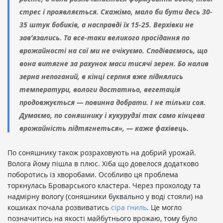
стрес і проявляється. Скажімо, мало би бути десь 30-
35 штук бобиків, а насправді їх 15-25. Верхівки не
зав’язались. Та все-таки великого просідання по
врожайності на сої ми не очікуємо. Сподіваємось, що
вона витягне за рахунок маси тисячі зерен. Бо налив
зерна непоганий, в кінці серпня вже піднялись
температури, вологи достатньо, вегетація
продовжується — повинна добрати. І не тільки соя.
Думаємо, по соняшнику і кукурудзі так само кінцева
врожайність підтягнеться», — каже фахівець.
По соняшнику також розраховують на добрий урожай.
Волога йому пішла в плюс. Хіба що довелося додатково
поборотись із хворобами. Особливо ця проблема
торкнулась Броварського кластера. Через прохолоду та
надмірну вологу (соняшники буквально у воді стояли) на
кошиках почала розвиватись
сіра гниль
. Це могло
позначитись на якості майбутнього врожаю, тому було