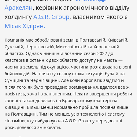
Аракелян
, керівник агрономічного відділу
холдингу
A.G.R. Group
, власником якого є
Місак Хідірян.
Компанія має оброблювані землі в Полтавській, Київській,
Сумській, Чернігівській, Миколаївській та Херсонській
областях. Однак у нинішній воєнний сезон-2022 до
кластерів в останніх двох областях доступу не мають —
частина земель під окупацією, частина розташована в зоні
бойових дій. На початку сезону схожа ситуація була й на
Сумщині та Чернігівщині. Але коли ворог втік звідтіля й
після того, як було проведено розмінування, вдалося все ж
посіятись, хоча і з запізненням. Чекати завершення роботи
саперів також довелось і в Броварському кластері на
Київщині. Більш-менш нормально пройшла посівна лише
на Полтавщині. Тим не менше, усю технологію і систему
сівозміни, яку вибудовувала A.G.R. Group у передвоєнні
роки, довелося змінювати.