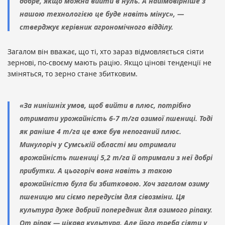
добре, якщо можна вийти в нуль. А найімовірніше з
нашою технологією це буде навіть мінус», —
стверджує керівник агрономічного відділу.
Загалом він вважає, що ті, хто зараз відмовляється сіяти
зернові, по-своєму мають рацію. Якщо цінові тенденції не
зміняться, то зерно стане збитковим.
«За нинішніх умов, щоб вийти в плюс, потрібно
отримати урожайність 6-7 т/га озимої пшениці. Тоді
як раніше 4 т/га це вже був непоганий плюс.
Минулоріч у Сумській області ми отримали
врожайність пшениці 5,2 т/га й отримали з неї добрі
прибутки. А цьогоріч вона навіть з такою
врожайністю була би збитковою. Хоч загалом озиму
пшеницю ми сіємо передусім для сівозміни. Ця
культура дуже добрий попередник для озимого ріпаку.
От ріпак — цікава культура. Але його треба сіяти у