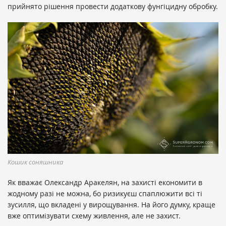
прийнято рішення провести додаткову фунгіцидну обробку.
Кошик соняшника
Як вважає Олександр Аракелян, на захисті економити в
жодному разі не можна, бо ризикуєш спаплюжити всі ті
зусилля, що вкладені у вирощування. На його думку, краще
вже оптимізувати схему живлення, але не захист.