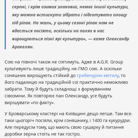
серпні, і крім озимих злакових, немає іншої культури,
яку можна встигнути зібрати і підготувати площу
під ріпак. На жаль, у цьому сезоні ріпак нам не
вдасться посіяти, оскільки на полях в нас
вирощуються пізні ярі культури», — каже Олександр
Аракелян.
Сою на півночі також не сіятимуть. Адже в A.G.R. Group
культивують лише традиційну, не-ГМО сою. А оскільки
соняшник вирощують стійкий до
трибенурон-метилу
, то
його падалицю на традиційній сої практично неможливо
забрати. Тому й будуть складнощі з формуванням
сівозміни. Як повторює пан Олександр, усе будуть
вирішувати «по факту».
У Броварському кластері на Київщині дещо легше. Там все-
таки цьогоріч посіяли, крім соняшнику, і 1400 га кукурудзи.
Але передусім тому, що мають свою сушарку й питання
доробки зерна стоїть не так гостро.