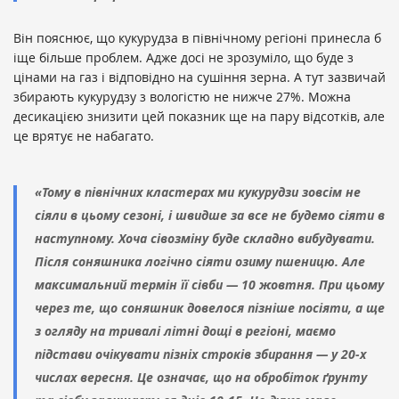
Він пояснює, що кукурудза в північному регіоні принесла б
іще більше проблем. Адже досі не зрозуміло, що буде з
цінами на газ і відповідно на сушіння зерна. А тут зазвичай
збирають кукурудзу з вологістю не нижче 27%. Можна
десикацією знизити цей показник ще на пару відсотків, але
це врятує не набагато.
«Тому в північних кластерах ми кукурудзи зовсім не
сіяли в цьому сезоні, і швидше за все не будемо сіяти в
наступному. Хоча сівозміну буде складно вибудувати.
Після соняшника логічно сіяти озиму пшеницю. Але
максимальний термін її сівби — 10 жовтня. При цьому
через те, що соняшник довелося пізніше посіяти, а ще
з огляду на тривалі літні дощі в регіоні, маємо
підстави очікувати пізніх строків збирання — у 20-х
числах вересня. Це означає, що на обробіток ґрунту