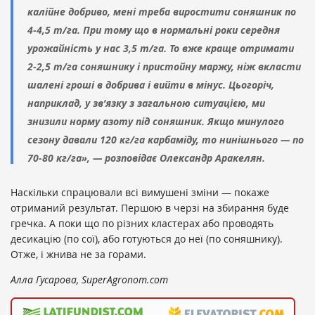
калійне добриво, мені треба виростити соняшник по
4-4,5 т/га. При тому що в нормальні роки середня
урожайність у нас 3,5 т/га. То вже краще отримати
2-2,5 т/га соняшнику і пристойну маржу, ніж вкласти
шалені гроші в добрива і вийти в мінус. Цьогоріч,
наприклад, у зв’язку з загальною ситуацією, ми
знизили норму азоту під соняшник. Якщо минулого
сезону давали 120 кг/га карбаміду, то нинішнього — по
70-80 кг/га», — розповідає Олександр Аракелян.
Наскільки спрацювали всі вимушені зміни — покаже
отриманий результат. Першою в черзі на збирання буде
гречка. А поки що по різних кластерах або проводять
десикацію (по сої), або готуються до неї (по соняшнику).
Отже, і жнива не за горами.
Алла Гусарова, SuperAgronom.com