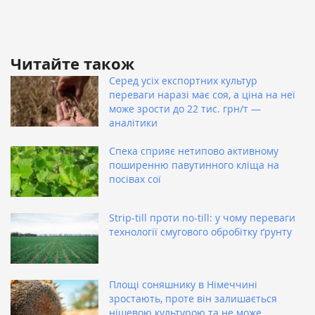
Читайте також
Серед усіх експортних культур
переваги наразі має соя, а ціна на неї
може зрости до 22 тис. грн/т —
аналітики
Спека сприяє нетипово активному
поширенню павутинного кліща на
посівах сої
Strip-till проти no-till: у чому переваги
технології смугового обробітку ґрунту
Площі соняшнику в Німеччині
зростають, проте він залишається
нішевою культурою та не може