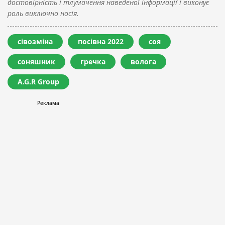
достовірність і тлумачення наведеної інформації і виконує
роль виключно носія.
сівозміна
посівна 2022
соя
соняшник
гречка
волога
A.G.R Group