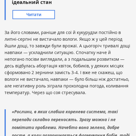
ідеальний стан
Читати
За його словами, раніше для сої й кукурудзи постійно в
липні-серпні не вистачало вологи. Якщо ж у цей період
йшли дощі, то завжди були врожаї. А цьогоріч тривалі дощі
навпаки — ускладнили ситуацію. Спочатку наче й
непогано посіви виглядали, а з подальшим розвитком —
десь відбулась абортація квіток, бобиків, у деяких місцях
сформовано 2 зернини замість 3-4. І вже не скажеш, що
вологи не вистачало, навпаки — було більш ніж достатньо,
але негативну роль зіграла прохолодна погода, коливання
температур. Через що соя стресувала.
«Рослини, в яких слабша коренева система, такі
перепади складно переносять. Зразу можна і не
помітити проблеми. Начебто вона зелена, добре
росте, а коли розпочинається формування бобів, тоді