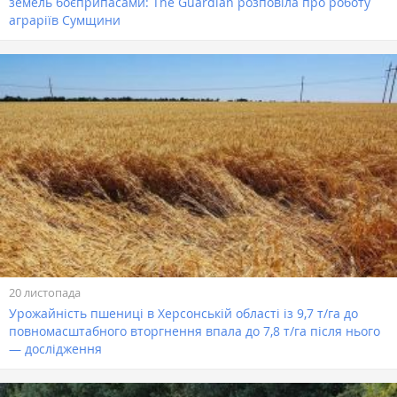
земель боєприпасами: The Guardian розповіла про роботу
аграріїв Сумщини
20 листопада
Урожайність пшениці в Херсонській області із 9,7 т/га до
повномасштабного вторгнення впала до 7,8 т/га після нього
— дослідження