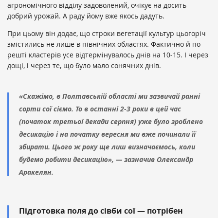
агрономічного відділу задоволений, очікує на досить
добрий урожай. А раду йому вже якось дадуть.
При цьому він додає, що строки вегетації культур цьогоріч
змістились не лише в північних областях. Фактично й по
решті кластерів усе відтермінувалось днів на 10-15. І через
дощі, і через те, що було мало сонячних днів.
«Скажімо, в Полтавській області ми зазвичай ранні
сорти сої сіємо. То в останні 2-3 роки в цей час
(початок третьої декади серпня) уже було зроблено
десикацію і на початку вересня ми вже починали її
збирати. Цього ж року ще лиш визначаємось, коли
будемо робити десикацію», — зазначив Олександр
Аракелян.
Підготовка поля до сівби сої — потрібен