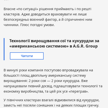
Власне «по ситуації» рішення приймають і по решті
кластерів. Адже доводиться враховувати не лише
безпосередньо воєнний фактор, а й спричинені ним
чинники. Плюс погодні умови.
Технології вирощування сої та кукурудзи за
«американською системою» в A.G.R. Group
Читати
В минулі роки компанія поступово впроваджувала на
більшості площ двопільну американську систему
вирощування: 2 роки соя — 2 роки кукурудза. Вже
напрацювали певний досвід, підлаштовувати технології та
економіку виробництва, та цей рік усе «переграв».
У північних кластерах взагалі відмовилися від кукурудзи,
замість неї посіяли соняшник і на деяких площах гречку.