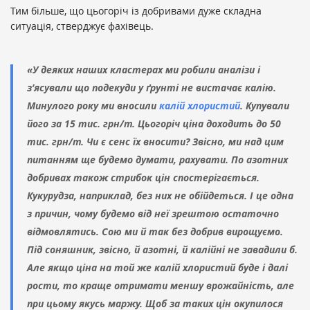
Тим більше, що цьогоріч із добривами дуже складна
ситуація, стверджує фахівець.
«У деяких наших кластерах ми робили аналізи і
з’ясували що подекуди у ґрунті не вистачає калію.
Минулого року ми вносили
калій хлористий
. Купували
його за 15 тис. грн/т. Цьогоріч ціна доходить до 50
тис. грн/т. Чи є сенс їх вносити? Звісно, ми над цим
питанням ще будемо думати, рахувати. По азотних
добривах також стрибок цін спостерігається.
Кукурудза, наприклад, без них не обійдеться. І це одна
з причин, чому будемо від неї зрештою остаточно
відмовлятись. Сою ми й так без добрив вирощуємо.
Під соняшник, звісно, й азотні, й калійні не завадили б.
Але якщо ціна на той же калій хлористий буде і далі
рости, то краще отримати меншу врожайність, але
при цьому якусь маржу. Щоб за таких цін окупилося