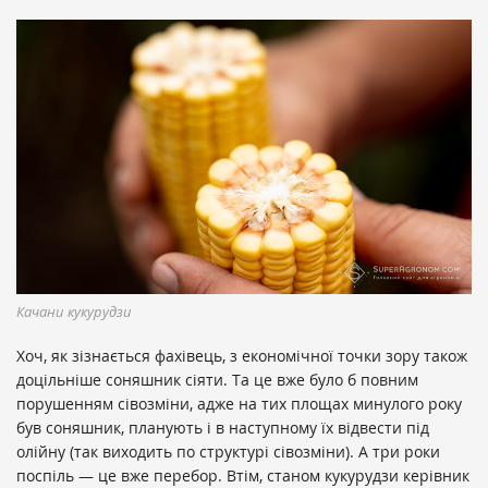
Качани кукурудзи
Хоч, як зізнається фахівець, з економічної точки зору також
доцільніше соняшник сіяти. Та це вже було б повним
порушенням сівозміни, адже на тих площах минулого року
був соняшник, планують і в наступному їх відвести під
олійну (так виходить по структурі сівозміни). А три роки
поспіль — це вже перебор. Втім, станом кукурудзи керівник