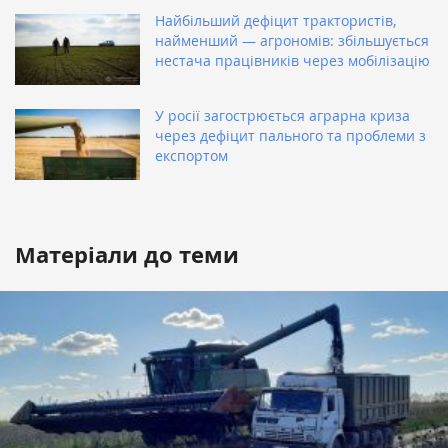
Найбільший дефіцит трактористів,
найменший — агрономів: збільшується
нестача працівників через мобілізацію
У росії загострюється аграрна криза
через дефіцит пального та проблеми з
експортом
Матеріали до теми