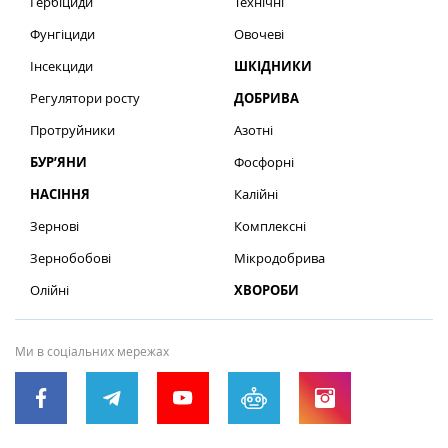
Гербіциди
Технічні
Фунгіциди
Овочеві
Інсекциди
ШКІДНИКИ
Регулятори росту
ДОБРИВА
Протруйники
Азотні
БУР’ЯНИ
Фосфорні
НАСІННЯ
Калійні
Зернові
Комплексні
Зернобобові
Мікродобрива
Олійні
ХВОРОБИ
Ми в соціальних мережах