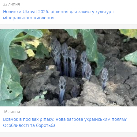
22 липня
Новинки Ukravit 2026: рішення для захисту культур і
мінерального живлення
16 липня
Вовчок в посівах ріпаку: нова загроза українським полям?
Особливості та боротьба