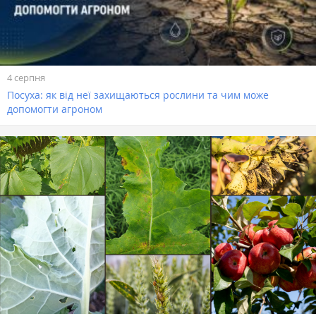
4 серпня
Посуха: як від неї захищаються рослини та чим може
допомогти агроном