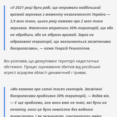
«У 2021 році були раді, що отримали найбільший
врожай зернових з моменту незалежності України —
3,9 млн тонн, цього року кажемо про 2 млн тонн
зернових. Фактично втратили 30% територій, що або
не обробили, або не зібрали врожай. Зараз не
підраховані території, що залишаються засміченими
боєприпасами», — каже Георгій Решетілов.
Він розповів, що деокуповані території недостатньо
обстежені. Процес оцінювання збитків від російської
агресії аграріям області динамічний і триває.
«Ми кажемо про сотні тисяч гектарів. Засмічені
боєприпасами приблизно 30% територій, — додав він.
— Є ще проблеми, але вони вже не такі, які були на
початку, коли це було повністю без водного
транспорту. І як результат, спостерігали зміну