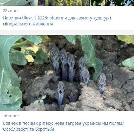
22 липня
Новинки Ukravit 2026: рішення для захисту культур і
мінерального живлення
16 липня
Вовчок в посівах ріпаку: нова загроза українським полям?
Особливості та боротьба