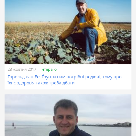
Інтерв'ю
23 жовтня 2017
Гарольд ван Ес: Ґрунти нам потрібні родючі, тому про
їхнє здоров’я також треба дбати