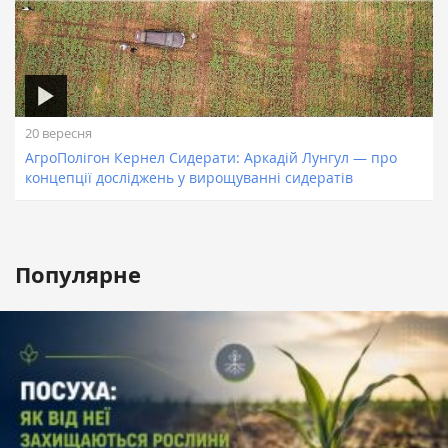
20 вересня
АгроПолігон Кернел Сидерати: Аркадій Лунгул — про
концепції досліджень у вирощуванні сидератів
Популярне