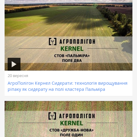
20 вересня
АгроПолігон Кернел Сидерати: технологія вирощування
ріпаку як сидерату на полі кластера Пальміра