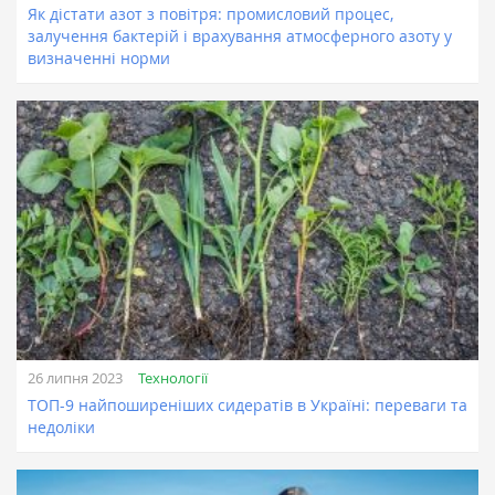
Як дістати азот з повітря: промисловий процес,
залучення бактерій і врахування атмосферного азоту у
визначенні норми
Технології
26 липня 2023
ТОП-9 найпоширеніших сидератів в Україні: переваги та
недоліки