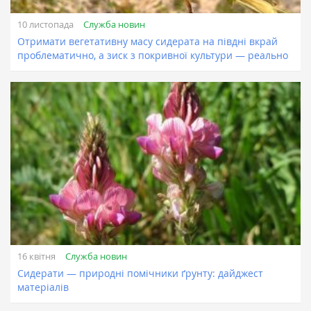
Служба новин
10 листопада
Отримати вегетативну масу сидерата на півдні вкрай
проблематично, а зиск з покривної культури — реально
Служба новин
16 квітня
Сидерати — природні помічники ґрунту: дайджест
матеріалів