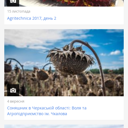
15 листопада
Agritechnica 2017, день 2
4 вересня
Соняшник в Черкаській області: Воля та
Агропідприємство ім. Чкалова