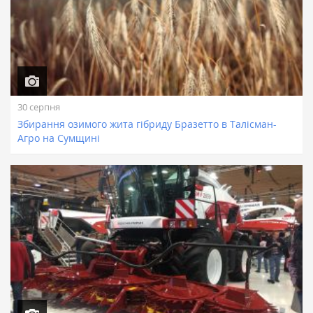
30 серпня
Збирання озимого жита гібриду Бразетто в Талісман-
Агро на Сумщині