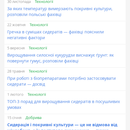
Технології
30 листопада
За яких температур вимерзають покривні культури,
розповіли польські фахівці
Технології
22 жовтня
Гречка в сумішах сидератів — фахівці пояснили
негативні фактори
Технології
5 вересня
Вирощування силосної кукурудзи виснажує ґрунт: як
повернути гумус, розповіли фахівці
Технології
28 травня
При роботі з біопрепаратами потрібно застосовувати
сидерати — досвід
Технології
1 лютого
ТОП-3 порад для вирощування сидератів в посушливих
умовах
Добрива
15 січня
Сидерація і покривні культури — це не відмова від