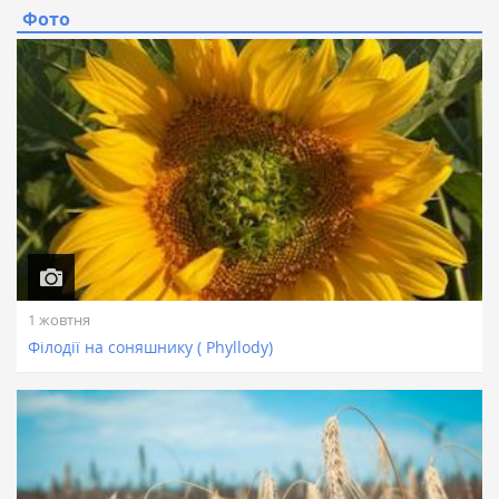
Фото
1 жовтня
Філодії на соняшнику ( Phyllody)