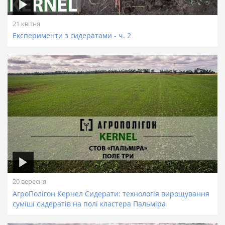
21 квітня
Експерименти з сидератами - ч. 2
20 вересня
АгроПолігон Кернел Сидерати: технологія вирощування
суміші сидератів на полі кластера Пальміра