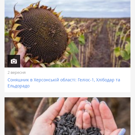
2 вересня
Соняшник в Херсонській області: Геліос-1, Хлібодар та
Ельдорадо