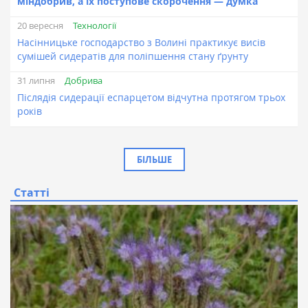
міндобрив, а їх поступове скорочення — думка
Технології
20 вересня
Насінницьке господарство з Волині практикує висів
сумішей сидератів для поліпшення стану ґрунту
Добрива
31 липня
Післядія сидерації еспарцетом відчутна протягом трьох
років
БІЛЬШЕ
Статті