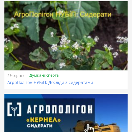
Думка експерта
29 серпня
АгроПолігон НУБіП: Досліди з сидератами