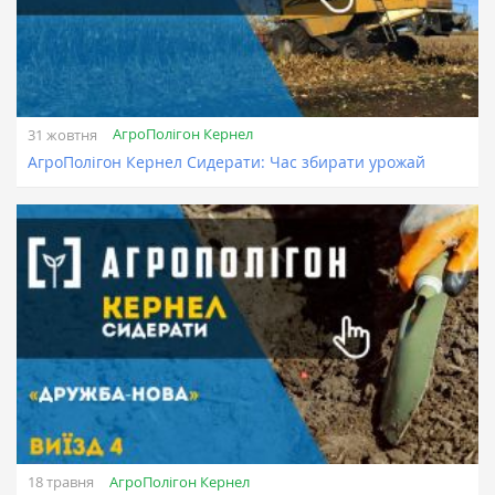
АгроПолігон Кернел
31 жовтня
АгроПолігон Кернел Сидерати: Час збирати урожай
АгроПолігон Кернел
18 травня