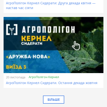
АгроПолігон Кернел Сидерати: Друга декада квітня —
настав час сіяти
АгроПолігон Кернел
20 листопада
АгроПолігон Кернел Сидерати. Остання декада жовтня
БІЛЬШЕ