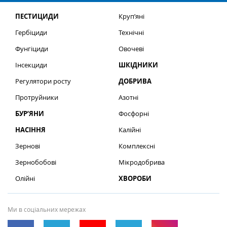
ПЕСТИЦИДИ
Круп’яні
Гербіциди
Технічні
Фунгіциди
Овочеві
Інсекциди
ШКІДНИКИ
Регулятори росту
ДОБРИВА
Протруйники
Азотні
БУР’ЯНИ
Фосфорні
НАСІННЯ
Калійні
Зернові
Комплексні
Зернобобові
Мікродобрива
Олійні
ХВОРОБИ
Ми в соціальних мережах