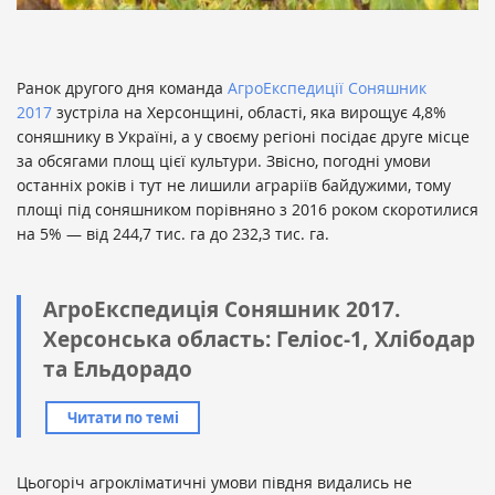
Ранок другого дня команда
АгроЕкспедиції Соняшник
2017
зустріла на Херсонщині, області, яка вирощує 4,8%
соняшнику в Україні, а у своєму регіоні посідає друге місце
за обсягами площ цієї культури. Звісно, погодні умови
останніх років і тут не лишили аграріїв байдужими, тому
площі під соняшником порівняно з 2016 роком скоротилися
на 5% — від 244,7 тис. га до 232,3 тис. га.
АгроЕкспедиція Соняшник 2017.
Херсонська область: Геліос-1, Хлібодар
та Ельдорадо
Читати по темі
Цьогоріч агрокліматичні умови півдня видались не