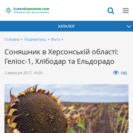
КАТАЛОГ
Головна
•
Подивитись
•
Фото
•
Соняшник в Херсонській області:
Геліос-1, Хлібодар та Ельдорадо
2 вересня 2017, 16:00
143