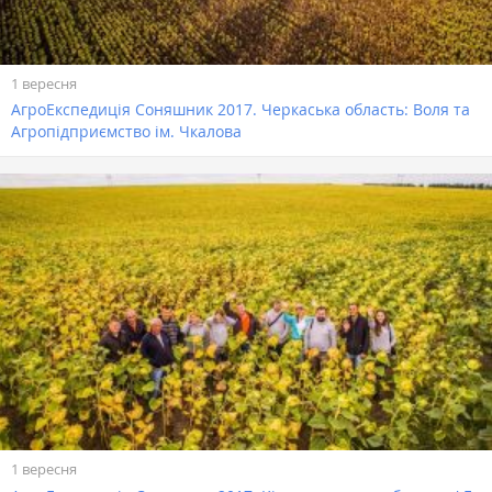
1 вересня
АгроЕкспедиція Соняшник 2017. Черкаська область: Воля та
Агропідприємство ім. Чкалова
1 вересня