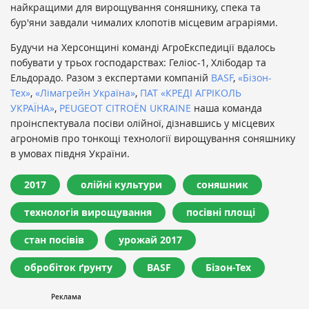
найкращими для вирощування соняшнику, спека та
бур'яни завдали чималих клопотів місцевим аграріями.
Будучи на Херсонщині команді АгроЕкспедиції вдалось
побувати у трьох господарствах: Геліос-1, Хлібодар та
Ельдорадо. Разом з експертами компаній
BASF
,
«Бізон-
Тех»
,
«Лімагрейн Україна»
,
ПАТ «КРЕДІ АГРІКОЛЬ
УКРАЇНА»
,
PEUGEOT CITROЁN UKRAINE
наша команда
проінспектувала посіви олійної, дізнавшись у місцевих
агрономів про тонкощі технології вирощування соняшнику
в умовах півдня України.
2017
олійні культури
соняшник
технологія вирощування
посівні площі
стан посівів
урожай 2017
обробіток ґрунту
BASF
Бізон-Тех