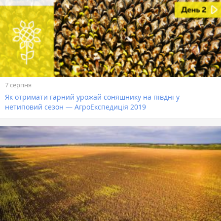
7 серпня
Як отримати гарний урожай соняшнику на півдні у
нетиповий сезон — АгроЕкспедиція 2019