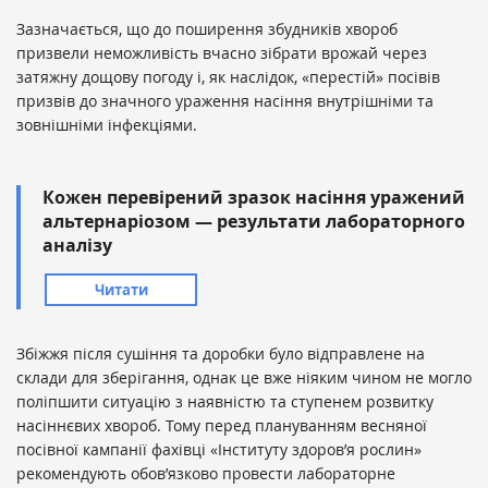
Зазначається, що до поширення збудників хвороб
призвели неможливість вчасно зібрати врожай через
затяжну дощову погоду і, як наслідок, «перестій» посівів
призвів до значного ураження насіння внутрішніми та
зовнішніми інфекціями.
Кожен перевірений зразок насіння уражений
альтернаріозом — результати лабораторного
аналізу
Читати
Збіжжя після сушіння та доробки було відправлене на
склади для зберігання, однак це вже ніяким чином не могло
поліпшити ситуацію з наявністю та ступенем розвитку
насіннєвих хвороб. Тому перед плануванням весняної
посівної кампанії фахівці «Інституту здоров’я рослин»
рекомендують обов’язково провести лабораторне