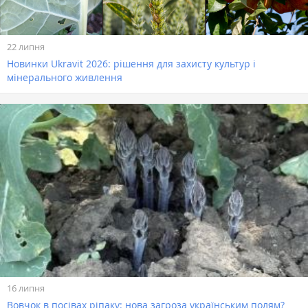
22 липня
Новинки Ukravit 2026: рішення для захисту культур і
мінерального живлення
16 липня
Вовчок в посівах ріпаку: нова загроза українським полям?