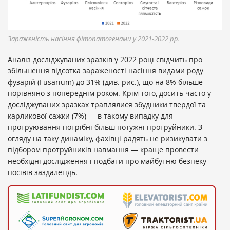
Зараженість насіння фітопатогенами у 2021-2022 рр.
Аналіз досліджуваних зразків у 2022 році свідчить про
збільшення відсотка зараженості насіння видами роду
фузарій (Fusarium) до 31% (див. рис.), що на 8% більше
порівняно з попереднім роком. Крім того, досить часто у
досліджуваних зразках траплялися збудники твердої та
карликової сажки (7%) — в такому випадку для
протруювання потрібні більш потужні протруйники. З
огляду на таку динаміку, фахівці радять не ризикувати з
підбором протруйників навмання — краще провести
необхідні дослідження і подбати про майбутню безпеку
посівів заздалегідь.