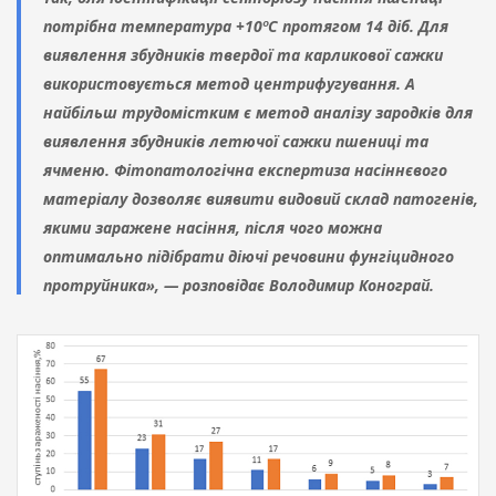
потрібна температура +10ºС протягом 14 діб. Для
виявлення збудників твердої та карликової сажки
використовується метод центрифугування. А
найбільш трудомістким є метод аналізу зародків для
виявлення збудників летючої сажки пшениці та
ячменю. Фітопатологічна експертиза насіннєвого
матеріалу дозволяє виявити видовий склад патогенів,
якими заражене насіння, після чого можна
оптимально підібрати діючі речовини фунгіцидного
протруйника
», — розповідає Володимир Конограй.