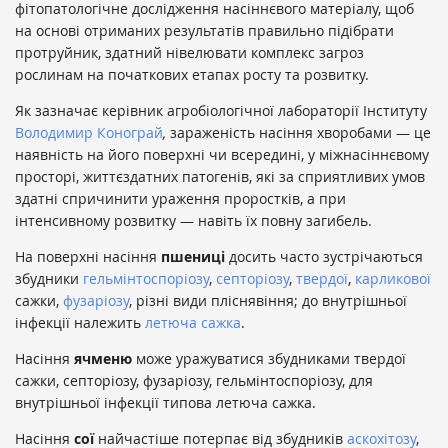
фітопатологічне дослідження насіннєвого матеріалу, щоб
на основі отриманих результатів правильно підібрати
протруйник, здатний нівелювати комплекс загроз
рослинам на початкових етапах росту та розвитку.
Як зазначає керівник агробіологічної лабораторії Інституту
Володимир Конограй
,
зараженість насіння хворобами — це
наявність на його поверхні чи всередині, у міжнасіннєвому
просторі, життєздатних патогенів, які за сприятливих умов
здатні спричинити ураження проростків, а при
інтенсивному розвитку — навіть їх повну загибель.
На поверхні насіння
пшениці
досить часто зустрічаються
збудники
гельмінтоспоріозу
,
септоріозу
,
твердої
,
карликової
сажки,
фузаріозу
, різні види пліснявіння; до внутрішньої
інфекції належить
летюча сажка
.
Насіння
ячменю
може уражуватися збудниками твердої
сажки, септоріозу, фузаріозу, гельмінтоспоріозу, для
внутрішньої інфекції типова летюча сажка.
Насіння
сої
найчастіше потерпає від збудників
аскохітозу
,