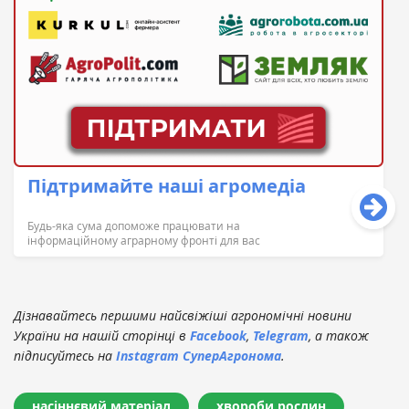
Підтримайте наші агромедіа
Будь-яка сума допоможе працювати на
інформаційному аграрному фронті для вас
Дізнавайтесь першими найсвіжіші агрономічні новини
України на нашій сторінці в
Facebook
,
Telegram
, а також
підписуйтесь на
Instagram СуперАгронома
.
насіннєвий матеріал
хвороби рослин