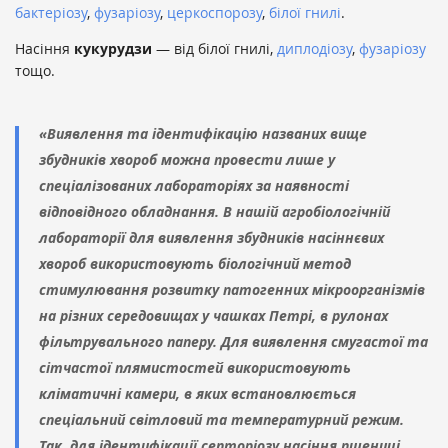
бактеріозу
,
фузаріозу
,
церкоспорозу
,
білої гнилі
.
Насіння
кукурудзи
— від білої гнилі,
диплодіозу
,
фузаріозу
тощо.
«Виявлення та ідентифікацію названих вище
збудників хвороб можна провести лише у
спеціалізованих лабораторіях за наявності
відповідного обладнання. В нашій агробіологічній
лабораторії для виявлення збудників насіннєвих
хвороб використовують біологічний метод
стимулювання розвитку патогенних мікроорганізмів
на різних середовищах у чашках Петрі, в рулонах
фільтрувального паперу. Для виявлення смугастої та
сітчастої плямистостей використовують
кліматичні камери, в яких встановлюється
спеціальний світловий та температурний режим.
Так, для ідентифікації септоріозу насіння пшениці