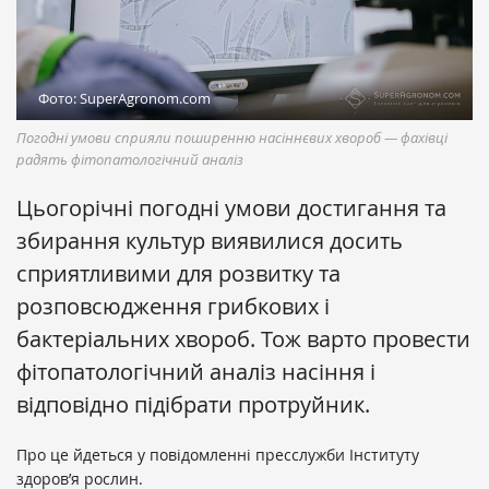
Фото: SuperAgronom.com
Погодні умови сприяли поширенню насіннєвих хвороб — фахівці
радять фітопатологічний аналіз
Цьогорічні погодні умови достигання та
збирання культур виявилися досить
сприятливими для розвитку та
розповсюдження грибкових і
бактеріальних хвороб. Тож варто провести
фітопатологічний аналіз насіння і
відповідно підібрати протруйник.
Про це йдеться у повідомленні пресслужби Інституту
здоров’я рослин.