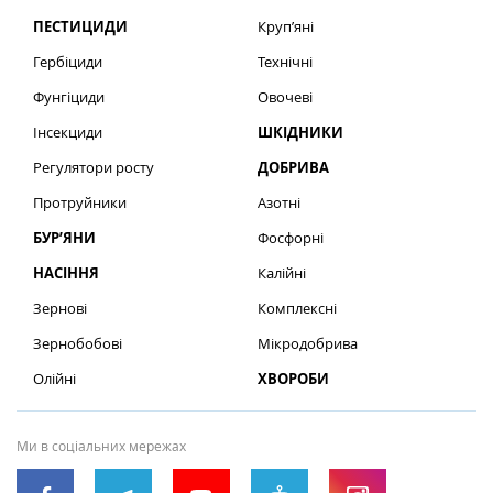
ПЕСТИЦИДИ
Круп’яні
Гербіциди
Технічні
Фунгіциди
Овочеві
Інсекциди
ШКІДНИКИ
Регулятори росту
ДОБРИВА
Протруйники
Азотні
БУР’ЯНИ
Фосфорні
НАСІННЯ
Калійні
Зернові
Комплексні
Зернобобові
Мікродобрива
Олійні
ХВОРОБИ
Ми в соціальних мережах