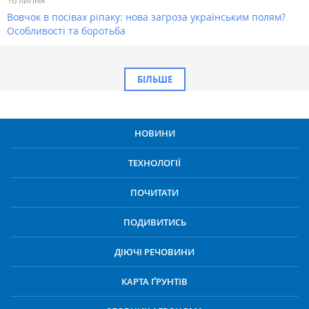
16 липня
Вовчок в посівах ріпаку: нова загроза українським полям?
Особливості та боротьба
БІЛЬШЕ
НОВИНИ
ТЕХНОЛОГІЇ
ПОЧИТАТИ
ПОДИВИТИСЬ
ДІЮЧІ РЕЧОВИНИ
КАРТА ҐРУНТІВ