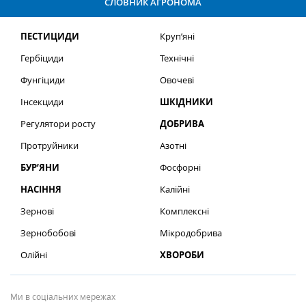
СЛОВНИК АГРОНОМА
ПЕСТИЦИДИ
Круп’яні
Гербіциди
Технічні
Фунгіциди
Овочеві
Інсекциди
ШКІДНИКИ
Регулятори росту
ДОБРИВА
Протруйники
Азотні
БУР’ЯНИ
Фосфорні
НАСІННЯ
Калійні
Зернові
Комплексні
Зернобобові
Мікродобрива
Олійні
ХВОРОБИ
Ми в соціальних мережах