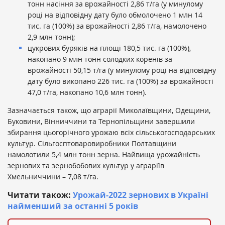
тонн насіння за врожайності 2,86 т/га (у минулому
році на відповідну дату було обмолочено 1 млн 14
тис. га (100%) за врожайності 2,86 т/га, намолочено
2,9 млн тонн);
цукрових буряків на площі 180,5 тис. га (100%),
накопано 9 млн тонн солодких коренів за
врожайності 50,15 т/га (у минулому році на відповідну
дату було викопано 226 тис. га (100%) за врожайності
47,0 т/га, накопано 10,6 млн тонн).
Зазначається також, що аграрії Миколаївщини, Одещини,
Буковини, Вінниччини та Тернопільщини завершили
збирання цьогорічного урожаю всіх сільськогосподарських
культур. Сільгосптоваровиробники Полтавщини
намолотили 5,4 млн тонн зерна. Найвища урожайність
зернових та зернобобових культур у аграріїв
Хмельниччини – 7,08 т/га.
Читати також:
Урожай-2022 зернових в Україні
найменший за останні 5 років