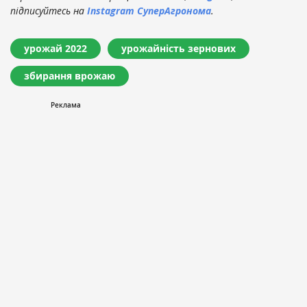
підписуйтесь на
Instagram СуперАгронома
.
урожай 2022
урожайність зернових
збирання врожаю