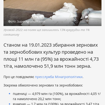
Фото: SuperAgronom.com
Урожай-2022: на полях ще залишилось 13% кукурудзи та 1%
соняшнику
Станом на 19.01.2023 збирання зернових
та зернобобових культур проведено на
площі 11 млн га (95%) за врожайності 4,73
т/га, намолочено 51,9 млн тонн зерна.
Про це повідомляє
пресслужба Мінагрополітики
.
Зокрема обмолочено зернових та зернобобових:
пшениці — 4,979 млн га (100%), за врожайності 4,05 т/
га намолочено 20,2 млн тонн;
ячменю — 1,7 млн га (100%), за врожайності 3,47 т/га