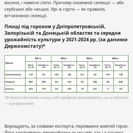
восени, і навесні сіяти. Причому іноземної селекції — або
сербської або чеської. Ярі ж сорти — як правило,
вітчизняної селекції.
Площі під горохом у Дніпропетровській,
Запорізькій та Донецькій областях та середня
урожайність культури у 2021-2024 рр. (за даними
Держкомстату)*
*В аналізі динаміки площ слід передусім враховувати, що ці області
— прифронтові
Вирощують, за словами експерта, переважно жовтий горох.
Його закуповують переробники як місцеві, так і з сусідніх