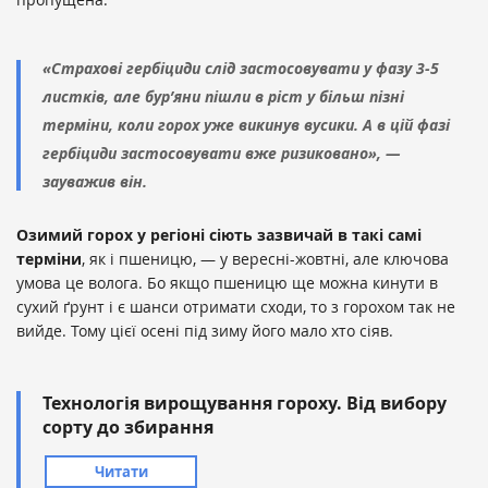
«Страхові гербіциди слід застосовувати у фазу 3-5
листків, але бур’яни пішли в ріст у більш пізні
терміни, коли горох уже викинув вусики. А в цій фазі
гербіциди застосовувати вже ризиковано», —
зауважив він.
Озимий горох у регіоні сіють зазвичай в такі самі
терміни
, як і пшеницю, — у вересні-жовтні, але ключова
умова це волога. Бо якщо пшеницю ще можна кинути в
сухий ґрунт і є шанси отримати сходи, то з горохом так не
вийде. Тому цієї осені під зиму його мало хто сіяв.
Технологія вирощування гороху. Від вибору
сорту до збирання
Читати