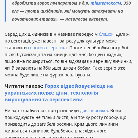
обробляти горох препаратом
з д.р.
тіаметоксам
, 350
г/л — проти шкідників, які можуть атакувати на
початкових етапах», — наголосив експерт.
Серед цих шкідників він називає передусім
блішок
. Далі ж
по вегетації, уже навесні, загрозу для культури може
становити
горохова зернівка
. Проти неї обробки потрібні
після бутонізації та на кінець цвітіння, бо цей шкідник,
якщо вже пошириться, то він відкладає у зернівку личинки,
які й завдають найбільшої шкоди бобам. Таке зерно вже
можна буде лише на фураж реалізувати.
Читати також:
Горох відвойовує місце на
українських полях: ціни, технологія
вирощування та перспективи
Не варто забувати і про різні види
довгоносиків
. Вони
пошкоджують не тільки листя, а й точку росту гороху, що
призводить до загибелі рослин. Крім цього, личинки
живляться тканиною бульбочок, внаслідок чого
продуктивність рослини різко знижується.