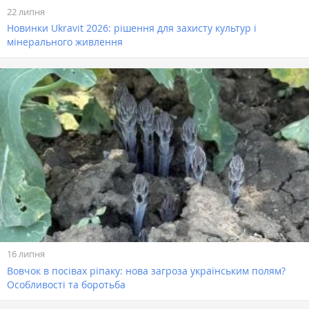
22 липня
Новинки Ukravit 2026: рішення для захисту культур і
мінерального живлення
16 липня
Вовчок в посівах ріпаку: нова загроза українським полям?
Особливості та боротьба