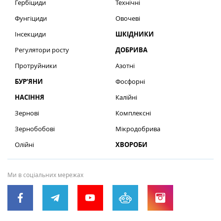
Гербіциди
Технічні
Фунгіциди
Овочеві
Інсекциди
ШКІДНИКИ
Регулятори росту
ДОБРИВА
Протруйники
Азотні
БУР’ЯНИ
Фосфорні
НАСІННЯ
Калійні
Зернові
Комплексні
Зернобобові
Мікродобрива
Олійні
ХВОРОБИ
Ми в соціальних мережах