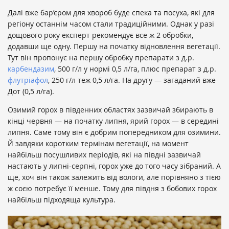
Далі вже бар’єром для хвороб буде спека та посуха, які для
регіону останнім часом стали традиційними. Однак у разі
дощового року експерт рекомендує все ж 2 обробки,
додавши ще одну. Першу на початку відновлення вегетації.
Тут він пропонує на першу обробку препарати з д.р.
карбендазим
, 500 г/л у нормі 0,5 л/га, плюс препарат з д.р.
флутріафол
, 250 г/л теж 0,5 л/га. На другу — загаданий вже
Дот (0,5 л/га).
Озимий горох в південних областях зазвичай збирають в
кінці червня — на початку липня, ярий горох — в середині
липня. Саме тому він є добрим попередником для озимини.
Й завдяки коротким термінам вегетації, на момент
найбільш посушливих періодів, які на півдні зазвичай
настають у липні-серпні, горох уже до того часу зібраний. А
ще, хоч він також залежить від вологи, але порівняно з тією
ж соєю потребує її менше. Тому для півдня з бобових горох
найбільш підходяща культура.