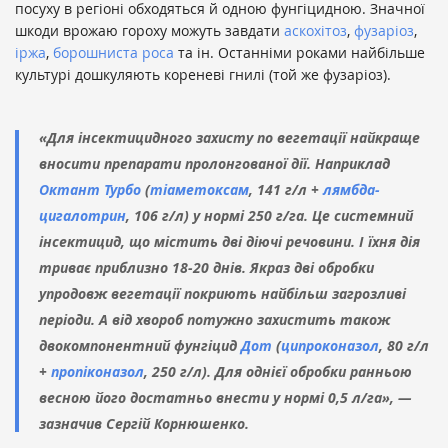
посуху в регіоні обходяться й одною фунгіцидною. Значної
шкоди врожаю гороху можуть завдати
аскохітоз
,
фузаріоз
,
іржа
,
борошниста роса
та ін. Останніми роками найбільше
культурі дошкуляють кореневі гнилі (той же фузаріоз).
«Для інсектицидного захисту по вегетації найкраще
вносити препарати пролонгованої дії. Наприклад
Октант Турбо
(
тіаметоксам
, 141 г/л +
лямбда-
цигалотрин
, 106 г/л) у нормі 250 г/га. Це системний
інсектицид, що містить дві діючі речовини. І їхня дія
триває приблизно 18-20 днів. Якраз дві обробки
упродовж вегетації покриють найбільш загрозливі
періоди. А від хвороб потужно захистить також
двокомпонентний фунгіцид
Дот
(
ципроконазол
, 80 г/л
+
пропіконазол
, 250 г/л). Для однієї обробки ранньою
весною його достатньо внести у нормі 0,5 л/га», —
зазначив Сергій Корнюшенко.