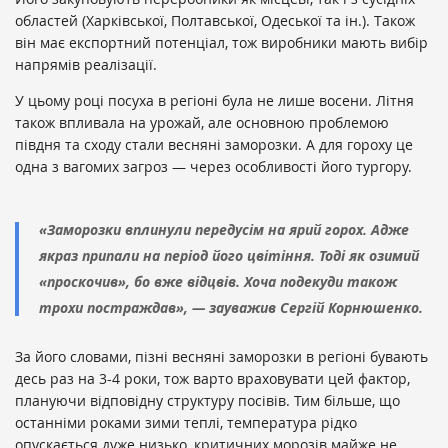
областей (Харківської, Полтавської, Одеської та ін.). Також
він має експортний потенціал, тож виробники мають вибір
напрямів реалізації.
У цьому році посуха в регіоні була не лише восени. Літня
також впливала на урожай, але основною проблемою
півдня та сходу стали весняні заморозки. А для гороху це
одна з вагомих загроз — через особливості його тургору.
«Заморозки вплинули передусім на ярий горох. Адже
якраз припали на період його цвітіння. Тоді як озимий
«проскочив», бо вже відцвів. Хоча подекуди також
трохи постраждав», — зауважив Сергій Корнюшенко.
За його словами, пізні весняні заморозки в регіоні бувають
десь раз на 3-4 роки, тож варто враховувати цей фактор,
плануючи відповідну структуру посівів. Тим більше, що
останніми роками зими теплі, температура рідко
опускається дуже низько, критичних морозів майже не