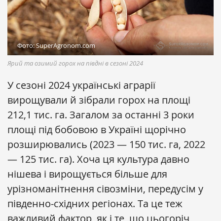
Фото: SuperAgronom.com
Ярий та озимий горох на півдні в сезоні 2024
У сезоні 2024 українські аграрії
вирощували й зібрали горох на площі
212,1 тис. га. Загалом за останні 3 роки
площі під бобовою в Україні щорічно
розширювались (2023 — 150 тис. га, 2022
— 125 тис. га). Хоча ця культура давно
нішева і вирощується більше для
урізноманітнення сівозміни, передусім у
південно-східних регіонах. Та це теж
важливий фактор, як і те, що цьогоріч,