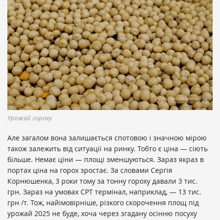
Урожай гороху
Але загалом вона залишається спотовою і значною мірою
також залежить від ситуації на ринку. Тобто є ціна — сіють
більше. Немає ціни — площі зменшуються. Зараз якраз в
портах ціна на горох зростає. За словами Сергія
Корнюшенка, 3 роки тому за тонну гороху давали 3 тис.
грн. Зараз на умовах CPT термінал, наприклад, — 13 тис.
грн /т. Тож, найімовірніше, різкого скорочення площ під
урожай 2025 не буде, хоча через згадану осінню посуху