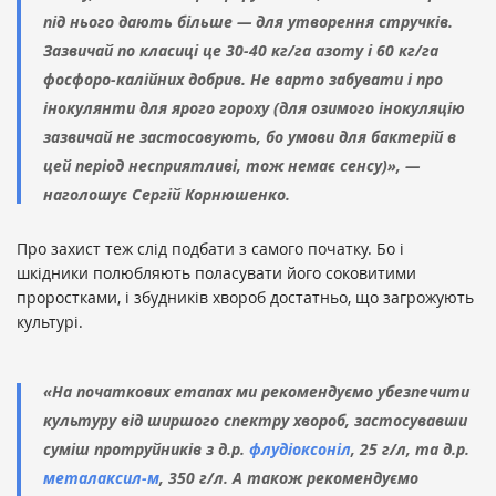
під нього дають більше — для утворення стручків.
Зазвичай по класиці це 30-40 кг/га азоту і 60 кг/га
фосфоро-калійних добрив. Не варто забувати і про
інокулянти для ярого гороху (для озимого інокуляцію
зазвичай не застосовують, бо умови для бактерій в
цей період несприятливі, тож немає сенсу)», —
наголошує Сергій Корнюшенко.
Про захист теж слід подбати з самого початку. Бо і
шкідники полюбляють поласувати його соковитими
проростками, і збудників хвороб достатньо, що загрожують
культурі.
«На початкових етапах ми рекомендуємо убезпечити
культуру від ширшого спектру хвороб, застосувавши
суміш протруйників
з д.р.
флудіоксоніл
, 25 г/л, та д.р.
металаксил-м
, 350 г/л. А також рекомендуємо