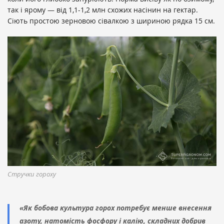
так і ярому — від 1,1-1,2 млн схожих насінин на гектар.
Сіють простою зерновою сівалкою з шириною рядка 15 см.
Стручки гороху
«Як бобова культура горох потребує менше внесення
азоту, натомість фосфору і калію, складних добрив