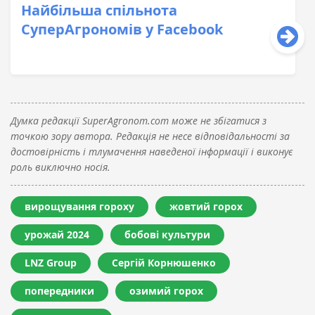
Найбільша спільнота
СуперАгрономів у Facebook
Думка редакції SuperAgronom.com може не збігатися з
точкою зору автора. Редакція не несе відповідальності за
достовірність і тлумачення наведеної інформації і виконує
роль виключно носія.
вирощування гороху
жовтий горох
урожай 2024
бобові культури
LNZ Group
Сергій Корнюшенко
попередники
озимий горох