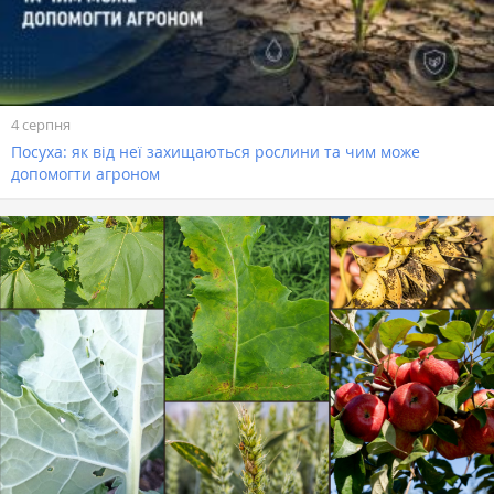
4 серпня
Посуха: як від неї захищаються рослини та чим може
допомогти агроном