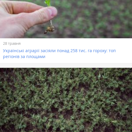
28 травня
Українські аграрії засіяли понад 258 тис. га гороху: топ
регіонів за площами