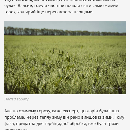
буває. Власне, тому й частіше почали сіяти саме озимий
горох, хоч ярий іще переважає за площами.
Посіви гороху
Але по озимому гороху, каже експерт, цьогоріч була інша
проблема. Через теплу зиму він рано вийшов із зими. Тому
фаза, придатна для гербіцидної обробки, вже була трохи
пропущена.