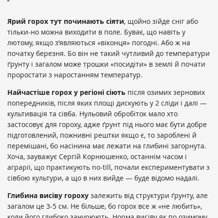
Ярий горох тут починають сіяти
, щойно зійде сніг або
тільки-но можна виходити в поле. Буває, що навіть у
лютому, якщо з’являються «віконця» погодні. Або ж на
початку березня. Бо він не такий чутливий до температури
ґрунту і загалом може трошки «посидіти» в землі й почати
проростати з наростанням температур.
Найчастіше горох у регіоні сіють
після озимих зернових
попередників, після яких площі дискують у 2 сліди і далі —
культивація та сівба. Нульовий обробіток мало хто
застосовує для гороху, адже ґрунт під нього має бути добре
підготовлений, пожнивні рештки якщо є, то зароблені й
перемішані, бо насінина має лежати на глибині загорнута.
Хоча, зауважує Сергій Корнюшенко, останнім часом і
аграрії, що практикують no-till, почали експериментувати з
сівбою культури, а що в них вийде — буде відомо надалі.
Глибина висіву гороху
залежить від структури ґрунту, але
загалом це 3-5 см. Не більше, бо горох все ж «не любить»,
коли його глибоко занурюють. Норма висіву як по озимому,