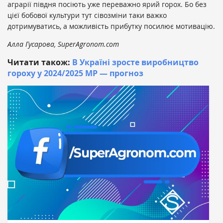
аграрії півдня посіють уже переважно ярий горох. Бо без
цієї бобової культури тут сівозміни таки важко
дотримуватись, а можливість прибутку посилює мотивацію.
Алла Гусарова, SuperAgronom.com
Читати також:
В Україні зросте виробництво
гороху у 2024/2025 МР — прогноз