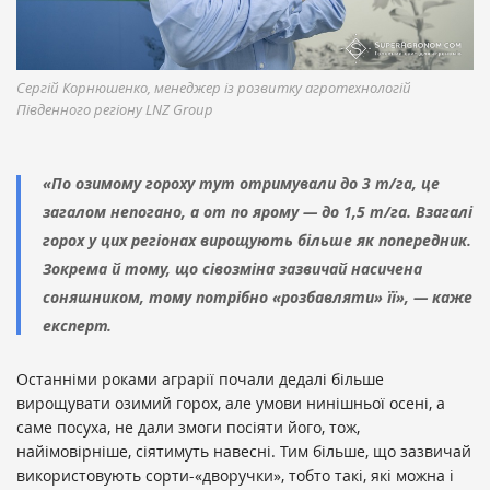
Сергій Корнюшенко, менеджер із розвитку агротехнологій
Південного регіону LNZ Group
«По озимому гороху тут отримували до 3 т/га, це
загалом непогано, а от по ярому — до 1,5 т/га. Взагалі
горох у цих регіонах вирощують більше як попередник.
Зокрема й тому, що сівозміна зазвичай насичена
соняшником, тому потрібно «розбавляти» її», — каже
експерт.
Останніми роками аграрії почали дедалі більше
вирощувати озимий горох, але умови нинішньої осені, а
саме посуха, не дали змоги посіяти його, тож,
найімовірніше, сіятимуть навесні. Тим більше, що зазвичай
використовують сорти-«дворучки», тобто такі, які можна і