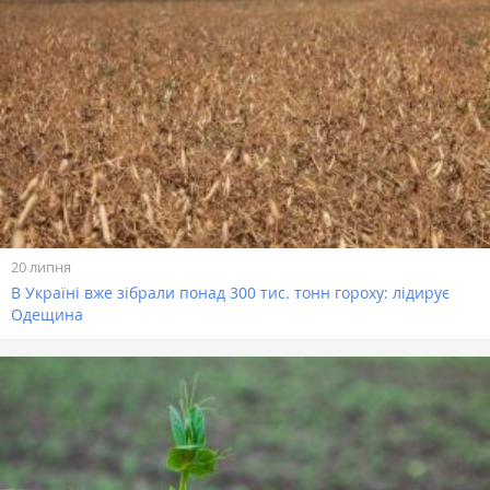
20 липня
В Україні вже зібрали понад 300 тис. тонн гороху: лідирує
Одещина