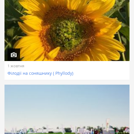
1 жовтня
Філодії на соняшнику ( Phyllody)