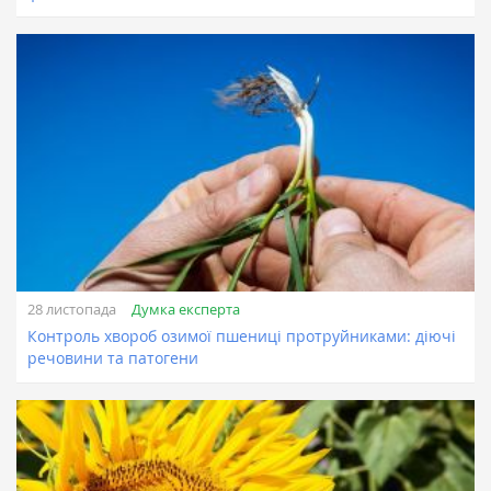
Думка експерта
28 листопада
Контроль хвороб озимої пшениці протруйниками: діючі
речовини та патогени