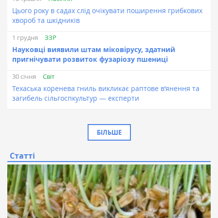
Цього року в садах слід очікувати поширення грибкових
хвороб та шкідників
ЗЗР
1 грудня
Науковці виявили штам міковірусу, здатний
пригнічувати розвиток фузаріозу пшениці
Світ
30 січня
Техаська коренева гниль викликає раптове в’янення та
загибель сільгоспкультур — експерти
БІЛЬШЕ
Статті