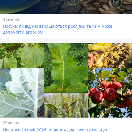
4 серпня
Посуха: як від неї захищаються рослини та чим може
допомогти агроном
22 липня
Новинки Ukravit 2026: рішення для захисту культур і