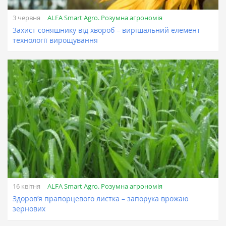
ALFA Smart Agro. Розумна агрономія
3 червня
Захист соняшнику від хвороб – вирішальний елемент
технології вирощування
ALFA Smart Agro. Розумна агрономія
16 квітня
Здоров’я прапорцевого листка – запорука врожаю
зернових