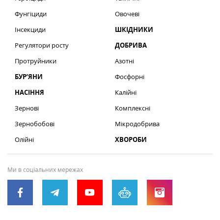
Фунгіциди
Овочеві
Інсекциди
ШКІДНИКИ
Регулятори росту
ДОБРИВА
Протруйники
Азотні
БУР’ЯНИ
Фосфорні
НАСІННЯ
Калійні
Зернові
Комплексні
Зернобобові
Мікродобрива
Олійні
ХВОРОБИ
Ми в соціальних мережах