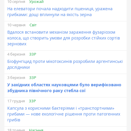
Урожай
10 серпня
На елеватори почала надходити пшениця, уражена
грибками: дощі вплинули на якість зерна
Світ
10 червня
Вдалося встановити механізм зараження фузаріозом
колоса, що створить умови для розробки стійких сортів
зернових
ЗЗР
4 березня
Біофунгіцид проти мікотоксинів розробили аргентинські
дослідники
ЗЗР
3 березня
У західних областях науковцями було верифіковано
збудника північного раку стебла сої
ЗЗР
17 грудня
Капсула з корисними бактеріями і «транспортними»
грибами — нове екологічне рішення проти патогенних
грибів
Насіння
18 травня