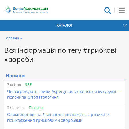
КАТАЛОГ
Головна
•
Вся інформація по тегу #грибкові
хвороби
Новини
ЗЗР
7 квітня
Чи загрожують гриби Aspergillus українській кукурудзі —
пояснила фітопатологиня
Посівна
5 березня
Озимі зернові на Львівщині виснажені, є ризики їх
пошкодження грибковими хворобами