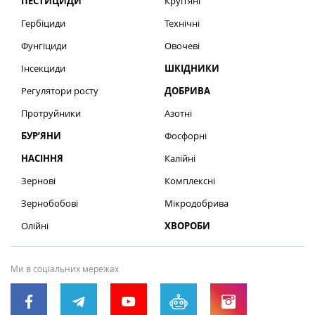
ПЕСТИЦИДИ
Круп’яні
Гербіциди
Технічні
Фунгіциди
Овочеві
Інсекциди
ШКІДНИКИ
Регулятори росту
ДОБРИВА
Протруйники
Азотні
БУР’ЯНИ
Фосфорні
НАСІННЯ
Калійні
Зернові
Комплексні
Зернобобові
Мікродобрива
Олійні
ХВОРОБИ
Ми в соціальних мережах