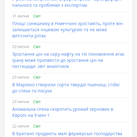
пального та проблеми з експортом
Світ
31 липня
Площі соняшнику в Німеччині зростають, проте він
залишається нішевою культурою та не може
витіснити ріпак
Світ
23 липня
Зростання цін на сиру нафту на тлі поновлення атак
Ірану може призвести до зростання цін на
пестициди: звіт аналітиків
Світ
23 липня
В Марокко створили сорти твердої пшениці, стійкі
до спеки та посухи
Світ
23 липня
Аномальна спека скоротить урожай зернових в
Європі на 9 млн т
Світ
22 липня
В Британії продають малі фермерські господарства