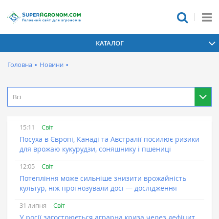
КАТАЛОГ
Головна
•
Новини
•
Всі
Світ
15:11
Посуха в Європі, Канаді та Австралії посилює ризики
для врожаю кукурудзи, соняшнику і пшениці
Світ
12:05
Потепління може сильніше знизити врожайність
культур, ніж прогнозували досі — дослідження
Світ
31 липня
У росії загострюється аграрна криза через дефіцит