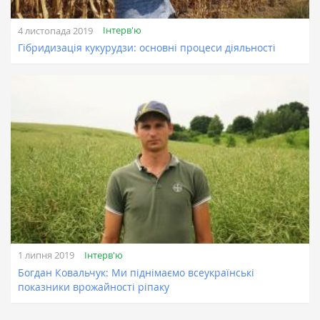
Інтерв'ю
4 листопада 2019
Гібридизація кукурудзи: основні процеси діяльності
Інтерв'ю
1 липня 2019
Богдан Ковальчук: Ми піднімаємо всеукраїнські
показники врожайності ріпаку