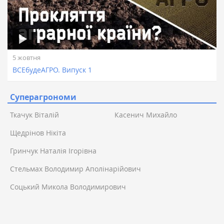
5 жовтня
ВСЕбудеАГРО. Випуск 1
Суперагрономи
Ткачук Віталій
Касенич Михайло
Щедрінов Нікіта
Гринчук Наталія Ігорівна
Стельмах Володимир Аполінарійович
Соцький Микола Володимирович