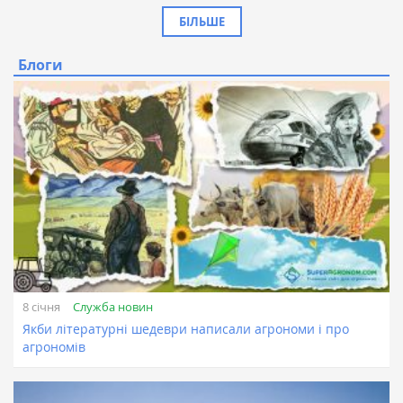
БІЛЬШЕ
Блоги
Служба новин
8 січня
Якби літературні шедеври написали агрономи і про
агрономів