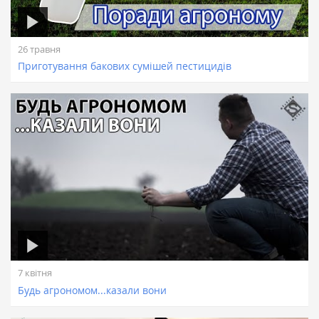
26 травня
Приготування бакових сумішей пестицидів
7 квітня
Будь агрономом...казали вони