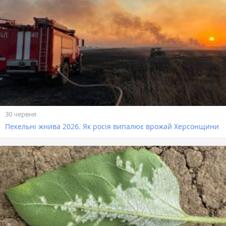
30 червня
Пекельні жнива 2026. Як росія випалює врожай Херсонщини