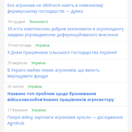
Без агронома не обійтися навіть в невеликому
фермерському господарстві — думка
Технології
18 грудня
39 кг/га комплексних добрив зекономили в агрохолдингу
завдяки упровадженню диференційованого внесення
Україна
19 листопада
З Днем працівників сільського господарства України!
Україна
25 вересня
В Україні майже немає агрономів, що вміють
вирощувати фундук
Україна
25 липня
Названо топ проблем щодо бронювання
військовозобов’язаних працівників агросектору
Україна
17 березня
Попри війну, зарплати агрономів зросли — дослідження
Agrohub