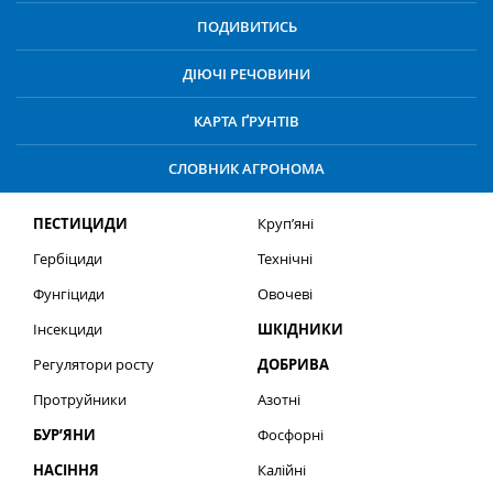
ПОДИВИТИСЬ
ДІЮЧІ РЕЧОВИНИ
КАРТА ҐРУНТІВ
СЛОВНИК АГРОНОМА
ПЕСТИЦИДИ
Круп’яні
Гербіциди
Технічні
Фунгіциди
Овочеві
Інсекциди
ШКІДНИКИ
Регулятори росту
ДОБРИВА
Протруйники
Азотні
БУР’ЯНИ
Фосфорні
НАСІННЯ
Калійні