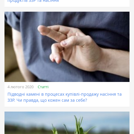
продуктів ЗЗР та насіння
Статті
4 лютого 2020
Підводні камені в процесах купівлі-продажу насіння та
ЗЗР. Чи правда, що кожен сам за себе?