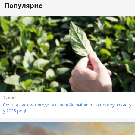
Популярне
1 липня
Соя під тиском погоди: як хвороби змінюють систему захисту
у 2026 році