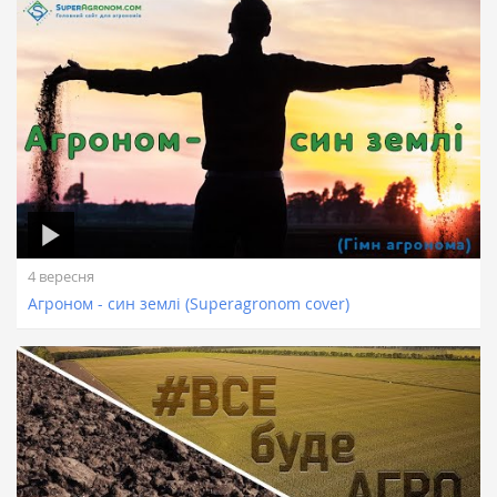
4 вересня
Агроном - син землі (Superagronom cover)