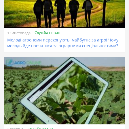
Служба новин
13 листопада
Молоді агрономи переконують: майбутнє за агро! Чому
молодь йде навчатися за аграрними спеціальностями?
Служба новин