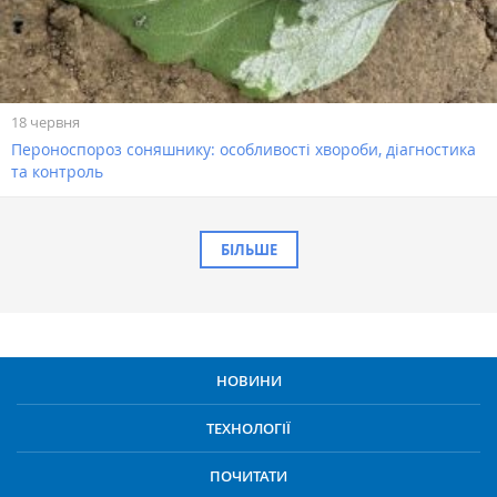
18 червня
Пероноспороз соняшнику: особливості хвороби, діагностика
та контроль
БІЛЬШЕ
НОВИНИ
ТЕХНОЛОГІЇ
ПОЧИТАТИ