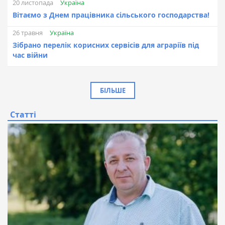
Україна
20 листопада
Вітаємо з Днем працівника сільського господарства!
Україна
26 травня
Зібрано перелік корисних сервісів для аграріїв під
час війни
БІЛЬШЕ
Статті