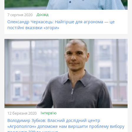
Досвід
7 серпня 2020
Олександр Черкасець: Найгірше для агронома — це
постійні вказівки «згори»
Інтерв'ю
12 березня 2020
Володимир Зубков: Власний дослідний центр
«Агрополігон» допоможе нам вирішити проблему вибору