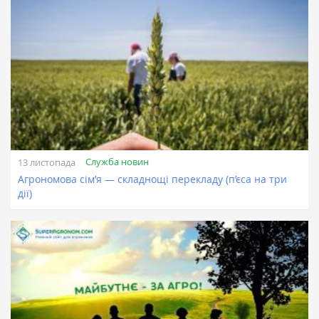
Служба новин
13 листопада
Агрономова сім’я — складнощі перекладу (п’єса на три
дії)