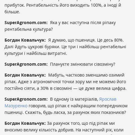
прибуток. Рентабельність його виходить 100%, а іноді й
більше.
SuperAgronom.com:
Яка у вас наступна після ріпаку
рентабельна культура?
Богдан Ковальчук:
Я думаю, що пшениця. Це десь 80%.
Далі йдуть цукрові буряки. Це три і найбільш рентабельні
культури і найбільш витратні.
SuperAgronom.com:
Плануєте змінювати сівозміну?
Богдан Ковальчук:
Мабуть, частково зменшимо озимий
ріпак. Адже з агрономічної точки зору ми не можемо його
постійно сіяти, а 30% в сівозміні — це дуже велика цифра.
SuperAgronom.com:
В одному із матеріалів,
Ярослав
Мазуренко
говорив, що ріпак є найкращим попередником
пшениці. Скажіть, будь ласка, за рахунок яких показників?
Богдан Ковальчук:
За рахунок того, що під ріпак ми
вносимо велику кількість добрив. На наступний рік, коли