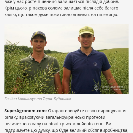
вже у нас росте пшениця залишається післядія добрив.
Крім цього, ріпакова солома залишає після себе багато
калію, що також дуже позитивно впливає на пшеницю.
Богдан Ковальчук та Тарас Буйволюк
SuperAgronom.com:
Охарактеризуйте сезон вирощування
ріпаку, враховуючи загальноукраїнські прогнози
величезного валу на рівні трьох мільйонів тонн. Ви
підтримуєте цю думку, що буде великий обсяг виробництва,