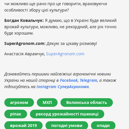
чи можливо ще рано про це говорити, враховуючи
особливості збору цієї культури?
Богдан Ковальчук:
Я думаю, що в Україні буде великий
врожай культури, можливо, не рекордний, але рік точно
буде хорошим.
SuperAgronom.com:
Дякую за цікаву розмову!
Анастасія Аврамчук,
SuperAgronom.com
Дізнавайтесь першими найсвіжіші агрономічні новини
України на нашій сторінці в
Facebook
,
Telegram
, а також
підписуйтесь на
Instagram СуперАгронома
.
агроном
МХП
Волинська область
ріпак
рекорд урожайності пшениці
врожай 2019
погодні умови
опади