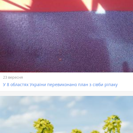
23 вересня
У 8 областях України перевиконано план з сівби ріпаку