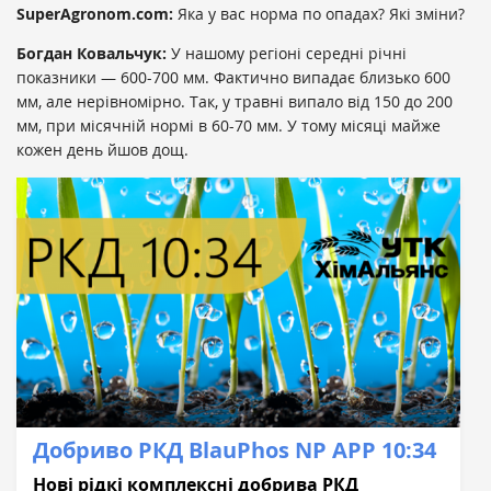
SuperAgronom.com:
Яка у вас норма по опадах? Які зміни?
Богдан Ковальчук:
У нашому регіоні середні річні
показники — 600-700 мм. Фактично випадає близько 600
мм, але нерівномірно. Так, у травні випало від 150 до 200
мм, при місячній нормі в 60-70 мм. У тому місяці майже
кожен день йшов дощ.
Добриво РКД BlauPhos NP APP 10:34
Нові рідкі комплексні добривa РКД