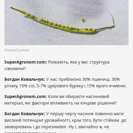
Озимий ріпак
SuperAgronom.com:
Розкажіть, яка у вас структура
сівозміни?
Богдан Ковальчук:
У нас приблизно 30% пшениці, 30%
ріпаку, 10% сої, 5-7% цукрового буряку і 15% ярого ячменю.
SuperAgronom.com:
Коли ви обираєте насіннєвий
матеріал, які фактори впливають на кінцеве рішення?
Богдан Ковальчук:
У першу чергу насіння повинно мати
високий потенціал урожайності, крім того, бути стійким до
захворювань і до перезимівлі. Ну і, звичайно ж, не