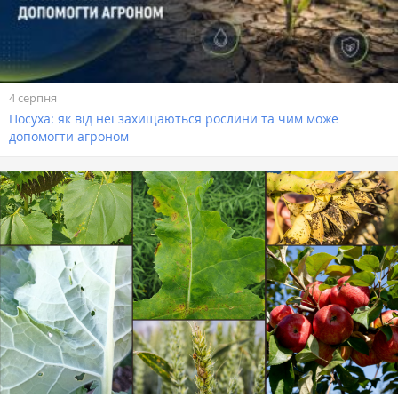
4 серпня
Посуха: як від неї захищаються рослини та чим може
допомогти агроном