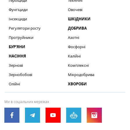
Гербіциди
Технічні
Фунгіциди
Овочеві
Інсекциди
ШКІДНИКИ
Регулятори росту
ДОБРИВА
Протруйники
Азотні
БУР’ЯНИ
Фосфорні
НАСІННЯ
Калійні
Зернові
Комплексні
Зернобобові
Мікродобрива
Олійні
ХВОРОБИ
Ми в соціальних мережах