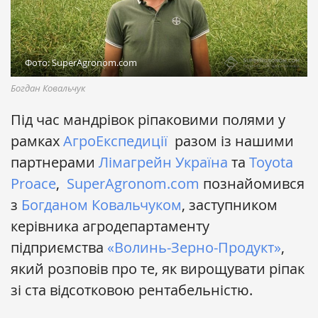
Фото: SuperAgronom.com
Богдан Ковальчук
Під час мандрівок ріпаковими полями у
рамках
АгроЕкспедиції
разом із нашими
партнерами
Лімaгрейн Укрaїнa
та
Toyota
Proace
,
SuperAgronom.com
познайомився
з
Богданом Ковальчуком
, заступником
керівника агродепартаменту
підприємства
«Волинь-Зерно-Продукт»
,
який розповів про те, як вирощувати ріпак
зі ста відсотковою рентабельністю.