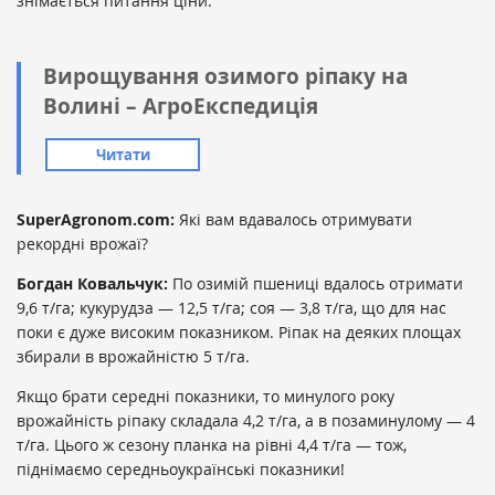
знімається питання ціни.
Вирощування озимого ріпаку на
Волині – АгроЕкспедиція
Читати
SuperAgronom.com:
Які вам вдавалось отримувати
рекордні врожаї?
Богдан Ковальчук:
По озимій пшениці вдалось отримати
9,6 т/га; кукурудза — 12,5 т/га; соя — 3,8 т/га, що для нас
поки є дуже високим показником. Ріпак на деяких площах
збирали в врожайністю 5 т/га.
Якщо брати середні показники, то минулого року
врожайність ріпаку складала 4,2 т/га, а в позаминулому — 4
т/га.
Цього ж сезону планка на рівні 4,4 т/га — тож,
піднімаємо середньоукраїнські показники!