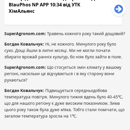
BlauPhos NP APP 10:34 від УТК
ХімAльянс
SuperAgronom.com:
Травень кожного року такий дощовий?
Богдан Ковальчук:
Ні, не кожного. Минулого року було
сухо. Дощі йшли в липні місяці. Ми не могли почати
збирати врожай ранніх культур, бо ніяк було зайти в поле.
SuperAgronom.com:
Що стосується змін клімату у вашому
регіоні, наскільки це відчувається і в яку сторону вони
рухаються?
Богдан Ковальчук:
Підвищується середньодобова
температура повітря. Минулого тижня вдень було 40-45℃,
що для нашого регіону є дуже високим показником. Зима
цього року також була дуже м’яка. Тобто стали помічати, що
загалом температура зросла на 1℃.