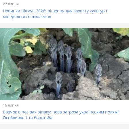
22 липня
Новинки Ukravit 2026: рішення для захисту культур і
мінерального живлення
16 липня
Вовчок в посівах ріпаку: нова загроза українським полям?
Особливості та боротьба