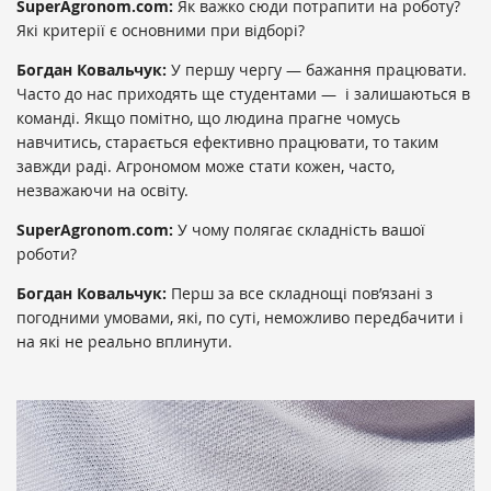
SuperAgronom.com:
Як важко сюди потрапити на роботу?
Які критерії є основними при відборі?
Богдан Ковальчук:
У першу чергу — бажання працювати.
Часто до нас приходять ще студентами — і залишаються в
команді. Якщо помітно, що людина прагне чомусь
навчитись, старається ефективно працювати, то таким
завжди раді. Агрономом може стати кожен, часто,
незважаючи на освіту.
SuperAgronom.com:
У чому полягає складність вашої
роботи?
Богдан Ковальчук:
Перш за все складнощі пов’язані з
погодними умовами, які, по суті, неможливо передбачити і
на які не реально вплинути.