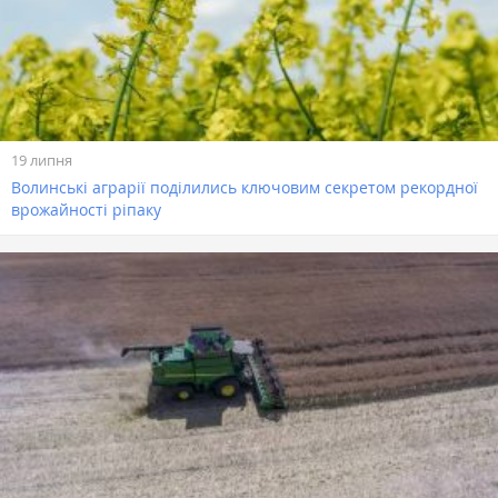
19 липня
Волинські аграрії поділились ключовим секретом рекордної
врожайності ріпаку