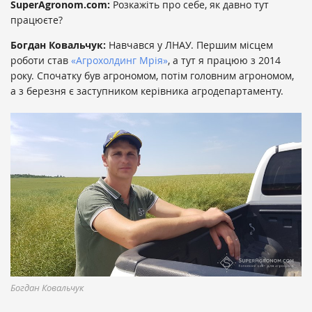
SuperAgronom.com:
Розкажіть про себе, як давно тут
працюєте?
Богдан Ковальчук:
Навчався у ЛНАУ. Першим місцем
роботи став
«Агрохолдинг Мрія»
, а тут я працюю з 2014
року. Спочатку був агрономом, потім головним агрономом,
а з березня є заступником керівника агродепартаменту.
Богдан Ковальчук