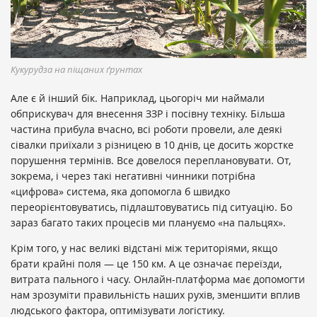
Кукурудза на піщаних ґрунтах
Але є й інший бік. Наприклад, цьогоріч ми наймали
обприскувач для внесення ЗЗР і посівну техніку. Більша
частина прибула вчасно, всі роботи провели, але деякі
сівалки приїхали з різницею в 10 днів, це досить жорстке
порушення термінів. Все довелося переплановувати. От,
зокрема, і через такі негативні чинники потрібна
«цифрова» система, яка допомогла б швидко
переорієнтовуватись, підлаштовуватись під ситуацію. Бо
зараз багато таких процесів ми плануємо «на пальцях».
Крім того, у нас великі відстані між територіями, якщо
брати крайні поля — це 150 км. А це означає переїзди,
витрата пального і часу. Онлайн-платформа має допомогти
нам зрозуміти правильність наших рухів, зменшити вплив
людського фактора, оптимізувати логістику.