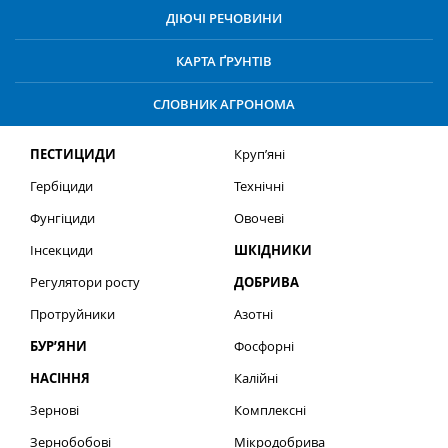
ДІЮЧІ РЕЧОВИНИ
КАРТА ҐРУНТІВ
СЛОВНИК АГРОНОМА
ПЕСТИЦИДИ
Круп’яні
Гербіциди
Технічні
Фунгіциди
Овочеві
Інсекциди
ШКІДНИКИ
Регулятори росту
ДОБРИВА
Протруйники
Азотні
БУР’ЯНИ
Фосфорні
НАСІННЯ
Калійні
Зернові
Комплексні
Зернобобові
Мікродобрива