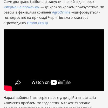
Саме для цього Latifundist запустив новий відеопроект
«Ферма на прокачку»
— де крок за кроком показуватиме, як
разом із фахівцями компанії
AgroOnline
«оцифровується»
господарство на прикладі Чернігівського кластера
агрохолдингу
Grano Group
.
Наразі вийшла 1-ша серія проекту, де здійснено аналіз
ключових проблем господарства. А також з’ясовано