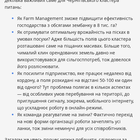
декілька важливих саме для Чернігівського кластера
питань:
Як Farm Managеment зможе підвищити ефективність
господарства з обсягами зембанку в 8 тис. га?
Як отримувати оптимальну врожайність на пісках в
умовах посухи? Адже більшість полів цього кластера
розташовані саме на піщаних масивах. Більше того,
чималий клин орендованих земель давно не
використовувався для сільгосппотреб, тож довелося
його розліснювати.
Як посилити підприємство, яке працює недалеко від
кордону, а поля розкидані на відстані 50-100 км один
від одного? Тут проблема полягає в кількох аспектах
— від особливих умов перебування на території, до
приглушення сигналу, зокрема, мобільного інтернету,
що ускладнює роботу в онлайн-режимі.
Як команда реагуватиме на зміни? Фактично перехід
на нові форми організації роботи зачеплять усі
ланки, тож зміни неминучі для усіх співробітників.
Загалом же увесь процес можна побачити, слідкуючи за