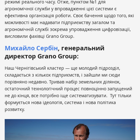
режимі реального часу. Отже, пунктом №1 для
агрономічної служби у впровадженні цієї системи є
ефективна організація роботи. Своє бачення щодо того, які
можливості має надавати підприємству загалом та
агрономічній службі зокрема упровадження цифровізації,
висловили фахівці Grano Group.
Михайло Сербін
, генеральний
директор Grano Group:
Наш Чернігівський кластер — ще молодий підрозділ,
складається з кількох підприємств, і зайшли ми сюди
порівняно недавно. Тривав набір земельних ділянок,
остаточний технологічний процес повноцінно запущений
не до кінця, все потрібно іще систематизувати. Тут тільки
формується нова ідеологія, система і нова політика
розвитку.