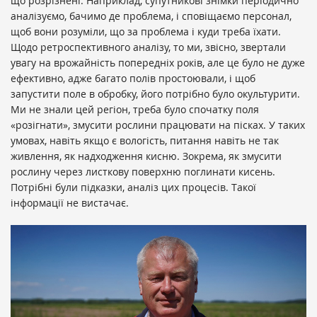
що розрізнені. Наприклад, супутникові знімки періодично
аналізуємо, бачимо де проблема, і сповіщаємо персонал,
щоб вони розуміли, що за проблема і куди треба їхати.
Щодо ретроспективного аналізу, то ми, звісно, звертали
увагу на врожайність попередніх років, але це було не дуже
ефективно, адже багато полів простоювали, і щоб
запустити поле в обробку, його потрібно було окультурити.
Ми не знали цей регіон, треба було спочатку поля
«розігнати», змусити рослини працювати на пісках. У таких
умовах, навіть якщо є вологість, питання навіть не так
живлення, як надходження кисню. Зокрема, як змусити
рослину через листкову поверхню поглинати кисень.
Потрібні були підказки, аналіз цих процесів. Такої
інформації не вистачає.