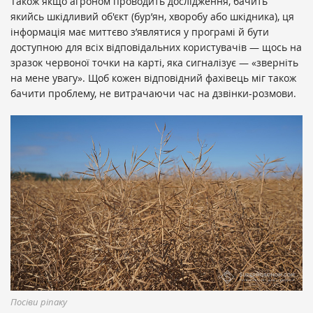
Також якщо агроном проводить дослідження, бачить
якийсь шкідливий об'єкт (бур’ян, хворобу або шкідника), ця
інформація має миттєво з’являтися у програмі й бути
доступною для всіх відповідальних користувачів — щось на
зразок червоної точки на карті, яка сигналізує — «зверніть
на мене увагу». Щоб кожен відповідний фахівець міг також
бачити проблему, не витрачаючи час на дзвінки-розмови.
Посіви ріпаку