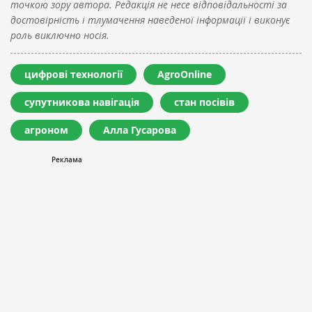
точкою зору автора. Редакція не несе відповідальності за
достовірність і тлумачення наведеної інформації і виконує
роль виключно носія.
цифрові технології
AgroOnline
супутникова навігація
стан посівів
агроном
Алла Гусарова