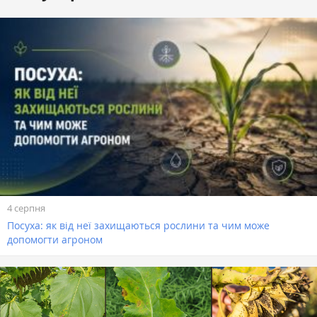
4 серпня
Посуха: як від неї захищаються рослини та чим може
допомогти агроном