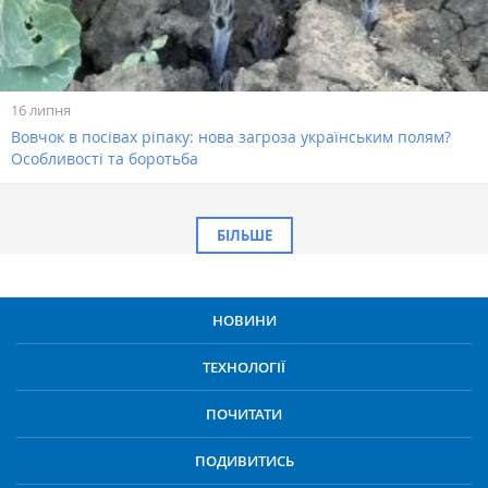
16 липня
Вовчок в посівах ріпаку: нова загроза українським полям?
Особливості та боротьба
БІЛЬШЕ
НОВИНИ
ТЕХНОЛОГІЇ
ПОЧИТАТИ
ПОДИВИТИСЬ