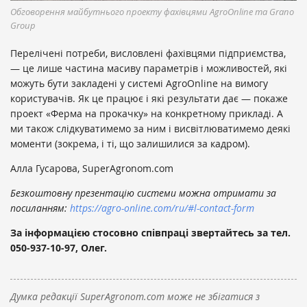
Обговорення майбутнього проекту фахівцями AgroOnline та Grano
Group
Перелічені потреби, висловлені фахівцями підприємства,
— це лише частина масиву параметрів і можливостей, які
можуть бути закладені у системі AgroOnline на вимогу
користувачів. Як це працює і які результати дає — покаже
проект «Ферма на прокачку» на конкретному прикладі. А
ми також слідкуватимемо за ним і висвітлюватимемо деякі
моменти (зокрема, і ті, що залишилися за кадром).
Алла Гусарова, SuperAgronom.com
Безкоштовну презентацію системи можна отримати за
посиланням:
https://agro-online.com/ru/#l-contact-form
За інформацією стосовно співпраці звертайтесь за тел.
050-937-10-97, Олег.
Думка редакції SuperAgronom.com може не збігатися з