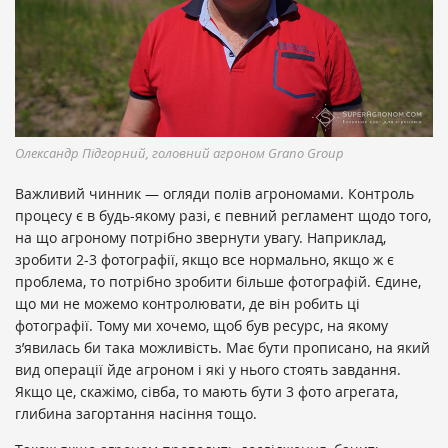
Олександр Підгорний, головний агроном Grano Group
Важливий чинник — огляди полів агрономами. Контроль
процесу є в будь-якому разі, є певний регламент щодо того,
на що агроному потрібно звернути увагу. Наприклад,
зробити 2-3 фотографії, якщо все нормально, якщо ж є
проблема, то потрібно зробити більше фотографій. Єдине,
що ми не можемо контролювати, де він робить ці
фотографії. Тому ми хочемо, щоб був ресурс, на якому
з’явилась би така можливість. Має бути прописано, на який
вид операції йде агроном і які у нього стоять завдання.
Якщо це, скажімо, сівба, то мають бути 3 фото агрегата,
глибина загортання насіння тощо.