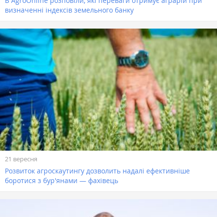
В AgroOnline розповіли, які переваги отримує аграрій при
визначенні індексів земельного банку
21 вересня
Розвиток агроскаутингу дозволить надалі ефективніше
боротися з бур'янами — фахівець