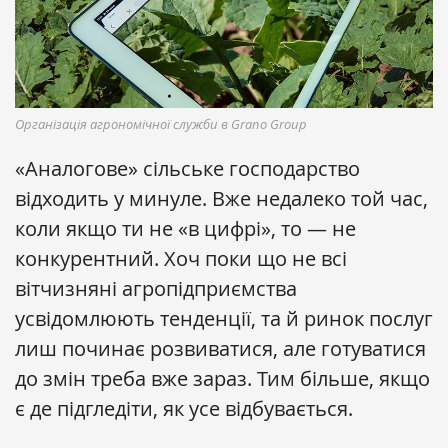
Організація агрономічної служби в Grano Group
«Аналогове» сільське господарство
відходить у минуле. Вже недалеко той час,
коли якщо ти не «в цифрі», то — не
конкурентний. Хоч поки що не всі
вітчизняні агропідприємства
усвідомлюють тенденції, та й ринок послуг
лиш починає розвиватися, але готуватися
до змін треба вже зараз. Тим більше, якщо
є де підгледіти, як усе відбувається.