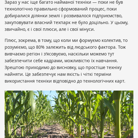
Зараз у нас іще багато найманої техніки — поки не був
технологічно правильно сформований процес, поки
добиралися ділянки землі і розвивалося підприємство,
закуповувати власний техпарк не було доцільно. У цьому,
звичайно, є і свої плюси, але і свої мінуси.
Плюс, зокрема, в тому, що коли ми формуємо колектив, то
розуміємо, що 80% залежить від людського фактора. Тож
вивчаємо регіон і з’ясовуємо, наскільки можемо тут
забезпечити себе кадрами, можливістю їх навчання.
Зрештою приходимо до висновку, що простіше техніку
найняти. Це забезпечує нам якість і чіткі терміни
використання техніки відповідно до технологічних карт.