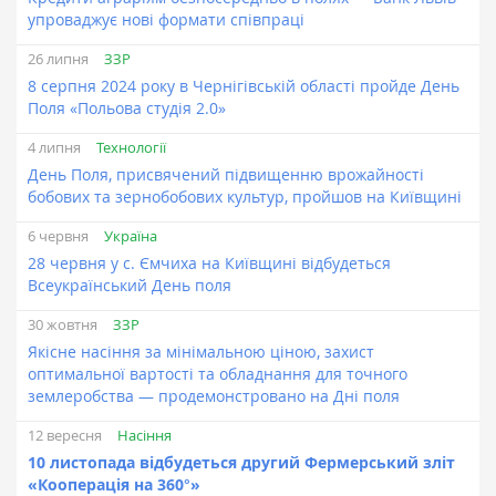
упроваджує нові формати співпраці
ЗЗР
26 липня
​8 серпня 2024 року в Чернігівській області пройде День
Поля «Польова студія 2.0»
Технології
4 липня
День Поля, присвячений підвищенню врожайності
бобових та зернобобових культур, пройшов на Київщині
Україна
6 червня
28 червня у с. Ємчиха на Київщині відбудеться
Всеукраїнський День поля
ЗЗР
30 жовтня
Якісне насіння за мінімальною ціною, захист
оптимальної вартості та обладнання для точного
землеробства — продемонстровано на Дні поля
Насіння
12 вересня
10 листопада відбудеться другий Фермерський зліт
«Кооперація на 360°»