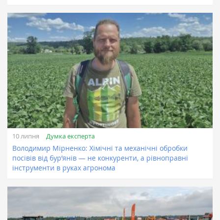
Думка експерта
10 липня
Володимир Мірненко: Хімічні та механічні обробки
посівів від бур’янів — не конкуренти, а рівноправні
інструменти в руках агронома