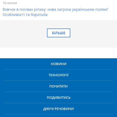
16 липня
Вовчок в посівах ріпаку: нова загроза українським полям?
Особливості та боротьба
БІЛЬШЕ
НОВИНИ
ТЕХНОЛОГІЇ
ПОЧИТАТИ
ПОДИВИТИСЬ
ДІЮЧІ РЕЧОВИНИ