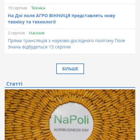
Техніка
19 серпня
На Дні поля АГРО ВІННИЦЯ представлять нову
техніку та технології
Насіння
2 серпня
Пряма трансляція з науково-дослідного полігону Поле
Знань відбудеться 15 серпня
БІЛЬШЕ
Статті