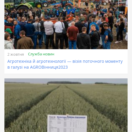
Служба новин
2 жовтня
Агротехніка й агротехнології — візія поточного моменту
в галузі на AGROВінниця2023