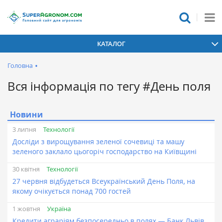
КАТАЛОГ
Головна
•
Вся інформація по тегу #День поля
Новини
Технології
3 липня
Досліди з вирощування зеленої сочевиці та машу
зеленого заклало цьогоріч господарство на Київщині
Технології
30 квітня
27 червня відбудеться В​сеукраїнський День Поля, на
якому очікується понад 700 гостей
Україна
1 жовтня
Кредити аграріям безпосередньо в полях — Банк Львів