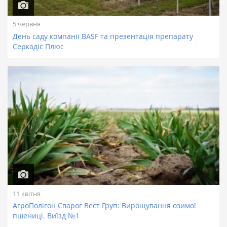
5 червня
День саду компанії BASF та презентація препарату
Серкадіс Плюс
11 квітня
АгроПолігон Сварог Вест Груп: Вирощування озимої
пшениці. Виїзд №1