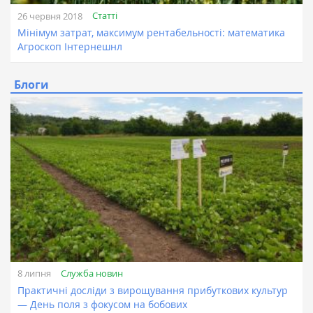
Статті
26 червня 2018
Мінімум затрат, максимум рентабельності: математика
Агроскоп Інтернешнл
Блоги
Служба новин
8 липня
Практичні досліди з вирощування прибуткових культур
— День поля з фокусом на бобових