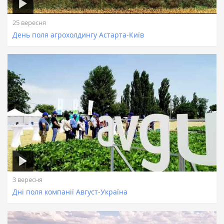
25 вересня
День поля агрохолдингу Астарта-Київ
3 вересня
Дні поля компанії Август-Україна