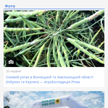
Фото
20 червня
Озимий ріпaк в Вінницькій тa Хмельницькій облaсті
(Нібулон тa Кернел) — AгроЕкспедиція Ріпaк