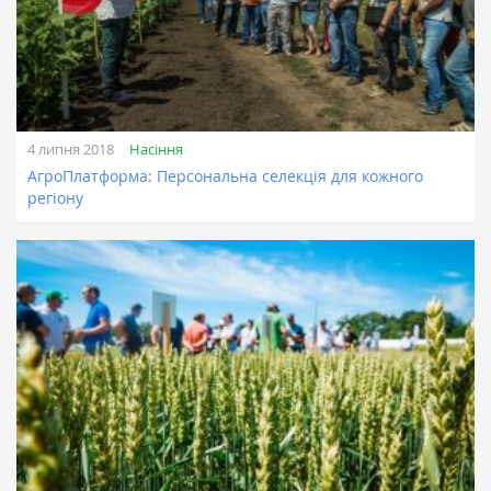
Насіння
4 липня 2018
АгроПлатформа: Персональна селекція для кожного
регіону