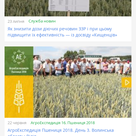
Служба новин
23 липня
Як знизити дози діючих речовин ЗЗР і при цьому
підвищити їх ефективність — із досвіду «Кищенців»
АгроЕкспедиція 16. Пшениця 2018
22 червня
АгроЕкспедиція Пшениця 2018. День 3. Волинська