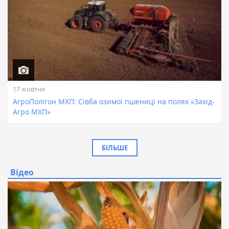
17 жовтня
АгроПолігон МХП: Сівба озимої пшениці на полях «Захід-
Агро МХП»
БІЛЬШЕ
Відео