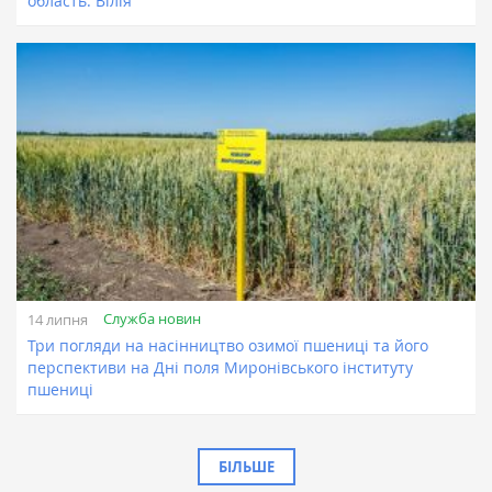
область: Вілія
Служба новин
14 липня
Три погляди на насінництво озимої пшениці та його
перспективи на Дні поля Миронівського інституту
пшениці
БІЛЬШЕ