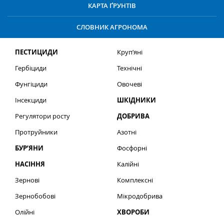
КАРТА ҐРУНТІВ
СЛОВНИК АГРОНОМА
ПЕСТИЦИДИ
Круп’яні
Гербіциди
Технічні
Фунгіциди
Овочеві
Інсекциди
ШКІДНИКИ
Регулятори росту
ДОБРИВА
Протруйники
Азотні
БУР’ЯНИ
Фосфорні
НАСІННЯ
Калійні
Зернові
Комплексні
Зернобобові
Мікродобрива
Олійні
ХВОРОБИ