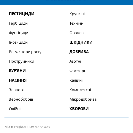
ПЕСТИЦИДИ
Круп’яні
Гербіциди
Технічні
Фунгіциди
Овочеві
Інсекциди
ШКІДНИКИ
Регулятори росту
ДОБРИВА
Протруйники
Азотні
БУР’ЯНИ
Фосфорні
НАСІННЯ
Калійні
Зернові
Комплексні
Зернобобові
Мікродобрива
Олійні
ХВОРОБИ
Ми в соціальних мережах