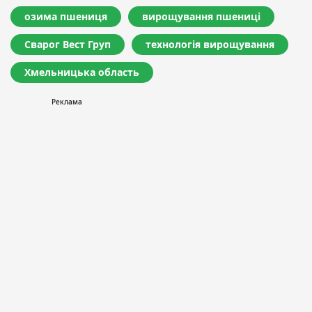
озима пшениця
вирощування пшениці
Сварог Вест Груп
технологія вирощування
Хмельницька область