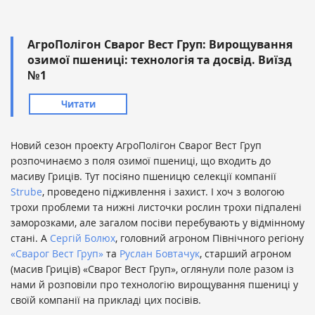
АгроПолігон Сварог Вест Груп: Вирощування
озимої пшениці: технологія та досвід. Виїзд
№1
Читати
Новий сезон проекту АгроПолігон Сварог Вест Груп
розпочинаємо з поля озимої пшениці, що входить до
масиву Гриців. Тут посіяно пшеницю селекції компанії
Strube
, проведено підживлення і захист. І хоч з вологою
трохи проблеми та нижні листочки рослин трохи підпалені
заморозками, але загалом посіви перебувають у відмінному
стані. А
Сергій Болюх
, головний агроном Північного регіону
«Сварог Вест Груп»
та
Руслан Бовтачук
, старший агроном
(масив Гриців) «Сварог Вест Груп», оглянули поле разом із
нами й розповіли про технологію вирощування пшениці у
своїй компанії на прикладі цих посівів.