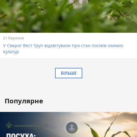
21 березня
У Сварог Вест Груп відзвітували про стан посівів озимих
культур
БІЛЬШЕ
Популярне