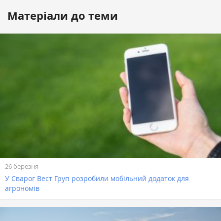
Матеріали до теми
26 березня
У Сварог Вест Груп розробили мобільний додаток для
агрономів