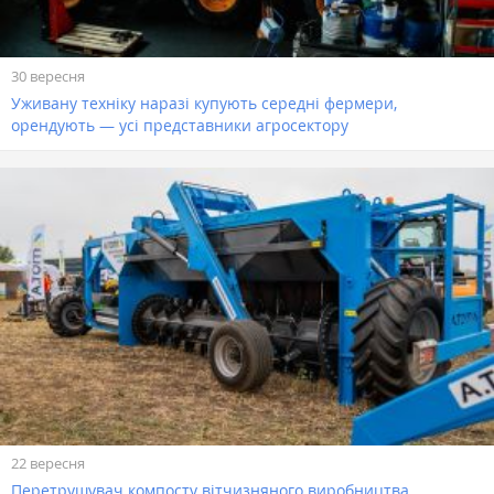
30 вересня
Уживану техніку наразі купують середні фермери,
орендують — усі представники агросектору
22 вересня
Перетрушувач компосту вітчизняного виробництва