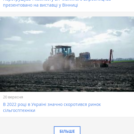
презентовано на виставці у Вінниці
20 вересня
В 2022 році в Україні значно скоротився ринок
сільгосптехніки
БІЛЬШЕ