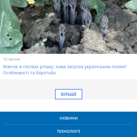
16 липня
Вовчок в посівах ріпаку: нова загроза українським полям?
Особливості та боротьба
БІЛЬШЕ
НОВИНИ
ТЕХНОЛОГІЇ