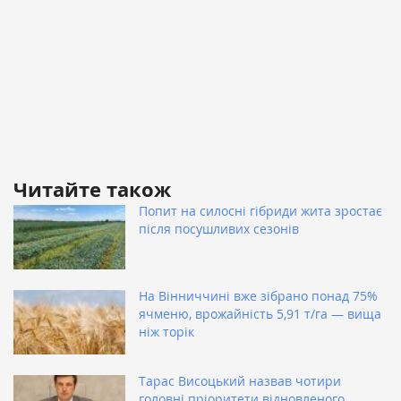
Читайте також
Попит на силосні гібриди жита зростає
після посушливих сезонів
На Вінниччині вже зібрано понад 75%
ячменю, врожайність 5,91 т/га — вища
ніж торік
Тарас Висоцький назвав чотири
головні пріоритети відновленого