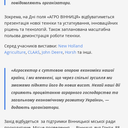
повідомляють організатори.
Зокрема, на Дні поля «АГРО ВІННИЦЯ» відбуватиметься
презентація нової техніки та устаткування, інноваційних
рішень та технологій. Також запланована масштабна
польова демонстрація роботи техніки.
Серед учасників виставки:
New Holland
Agriculture
,
CLAAS
,
John Deere
,
Horsh
та інші.
«Агросектор є суттєвою опорою економіки нашої
країни, і ми впевнені, що через спільні зусилля ми
зможемо підняти його до нових висот. Нехай наші дії
сприяють процвітанню аграрного господарства та
загальному економічному розвитку України», —
додають організатори.
Захід відбудеться за підтримки Вінницької міської ради
проходитиме. Місце проведення — Вінниця, вул.Гонти, 88.