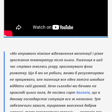
«Ми отримали пізніше відновлення вегетації і різке
зростання температур після нього. Пшениця в цей
час стрімко тяглась угору, проскакувала фази
розвитку. Що б ми не робили, якими б регуляторами
не працювали, але пшениця все одно хотіла швидше
віддати свій урожай. Хоча сьогодні ми бачимо на
прикладі цього поля, де посіяно сорт
Колоніа
, що в
даному господарстві ситуація все ж непогана. Тут
забезпечили захист, триразове внесення добрив
навесні, тому перспективи хороші», — розповів про