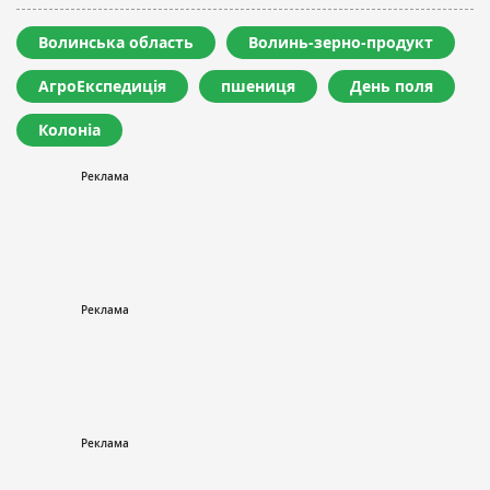
Волинська область
Волинь-зерно-продукт
АгроЕкспедиція
пшениця
День поля
Колоніа