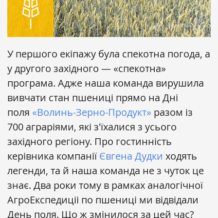
У першого екіпажу була спекотна погода, а
у другого західного — «спекотна»
програма. Адже наша команда вирушила
вивчати стан пшениці прямо на Дні
поля
«Волинь-Зерно-Продукт»
разом із
700 аграріями, які з'їхалися з усього
західного регіону. Про гостинність
керівника компанії
Євгена Дудки
ходять
легенди, та й наша команда не з чуток це
знає. Два роки тому в рамках аналогічної
АгроЕкспедиціі по пшениці ми відвідали
День поля. Що ж змінилося за цей час?