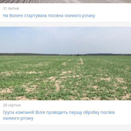
31 липня
На Волині стартувала посівна озимого ріпаку
20 серпня
Група компаній Вілія проводить першу обробку посівів
озимого ріпаку