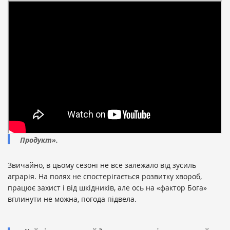
«Вартість протруювання тонни зерна начебто
велика, але якщо порахувати витрати на гектар, то
протруювання коштує стільки, скільки і 100-120 кг
пшениці максимум. Це, фактично, копійки, але ми не
маємо потім проблем із кореневими гнилями навесні.
Фермери вже самі розуміють, що варто сіяти краще і
вкладати гроші в насіння і його підготовку», —
говорить
Віталій Хінцинський
, заступник директора з
постачання ЗЗР, добривами, насінням «Волинь-Зерно-
Продукт».
Звичайно, в цьому сезоні не все залежало від зусиль
аграрія. На полях не спостерігається розвитку хвороб,
працює захист і від шкідників, але ось на «фактор Бога»
вплинути не можна, погода підвела.