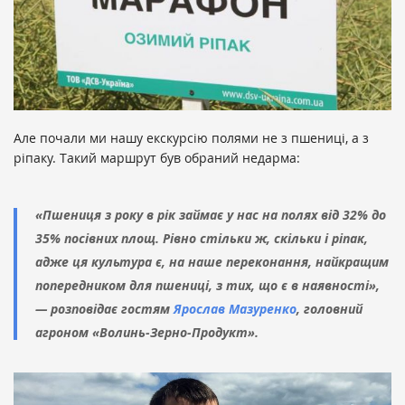
Але почали ми нашу екскурсію полями не з пшениці, а з
ріпаку. Такий маршрут був обраний недарма:
«
Пшениця з року в рік займає у нас на полях від 32% до
35% посівних площ. Рівно стільки ж, скільки і ріпак,
адже ця культура є, на наше переконання, найкращим
попередником для пшениці, з тих, що є в наявності»,
— розповідає гостям
Ярослав Мазуренко
, головний
агроном «Волинь-Зерно-Продукт».