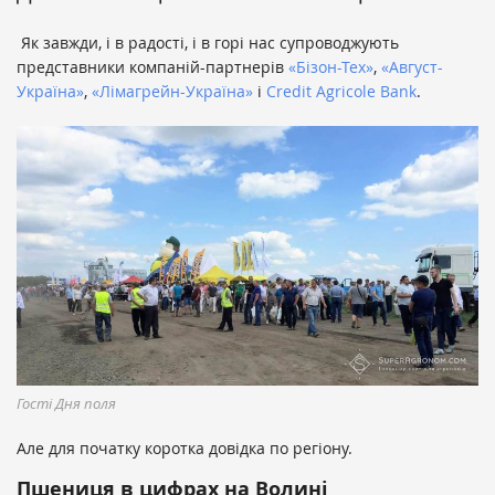
Як завжди, і в радості, і в горі нас супроводжують
представники компаній-партнерів
«Бізон-Тех»
,
«Август-
Україна»
,
«Лімагрейн-Україна»
і
Credit Agricole Bank
.
Гості Дня поля
Але для початку коротка довідка по регіону.
Пшениця в цифрах на Волині