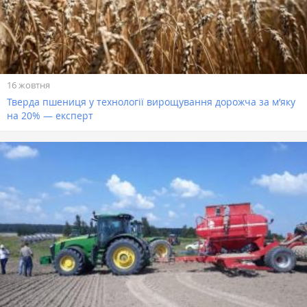
16 жовтня
Тверда пшениця у технології вирощування дорожча за м’яку
на 20% — експерт