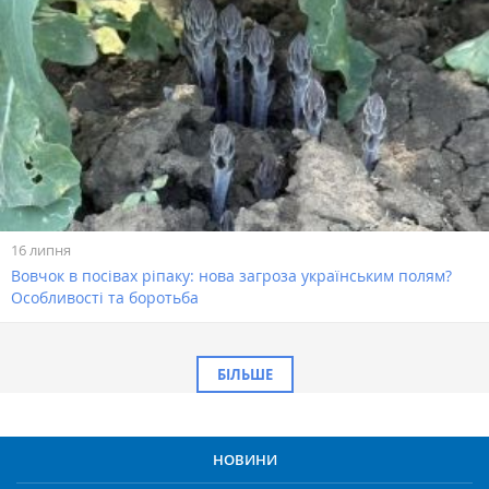
16 липня
Вовчок в посівах ріпаку: нова загроза українським полям?
Особливості та боротьба
БІЛЬШЕ
НОВИНИ