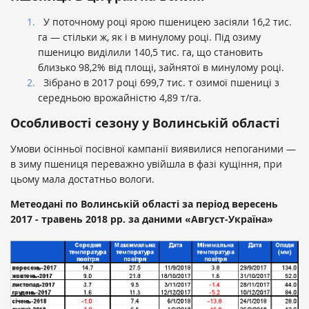
У поточному році ярою пшеницею засіяли 16,2 тис.
га — стільки ж, як і в минулому році. Під озиму
пшеницю виділили 140,5 тис. га, що становить
близько 98,2% від площі, зайнятої в минулому році.
Зібрано в 2017 році 699,7 тис. т озимої пшениці з
середньою врожайністю 4,89 т/га.
Особливості сезону у Волинській області
Умови осінньої посівної кампанії виявилися непоганими —
в зиму пшениця переважно увійшла в фазі кущіння, при
цьому мала достатньо вологи.
Метеодані по Волинській області за період вересень
2017 - травень 2018 рр. за даними «Август-Україна»