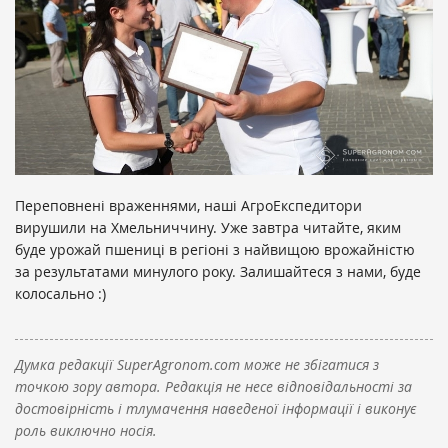
Переповнені враженнями, наші АгроЕкспедитори
вирушили на Хмельниччину. Уже завтра читайте, яким
буде урожай пшениці в регіоні з найвищою врожайністю
за результатами минулого року. Залишайтеся з нами, буде
колосально :)
Думка редакції SuperAgronom.com може не збігатися з
точкою зору автора. Редакція не несе відповідальності за
достовірність і тлумачення наведеної інформації і виконує
роль виключно носія.