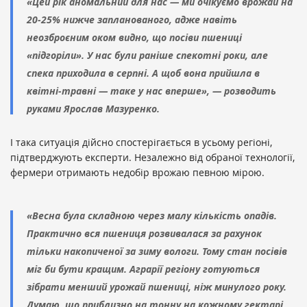
«Цей рік аномальний для нас — ми очікуємо врожай на
20-25% нижче запланованого, адже навіть
неозброєним оком видно, що посіви пшениці
«підгоріли». У нас були раніше спекотні роки, але
спека приходила в серпні. А щоб вона прийшла в
квітні-травні — таке у нас вперше», — розводить
руками Ярослав Мазуренко.
І така ситуація дійсно спостерігається в усьому регіоні,
підтверджують експерти. Незалежно від обраної технології,
фермери отримають недобір врожаю певною мірою.
«Весна була складною через малу кількість опадів.
Практично вся пшениця розвивалася за рахунок
тільки накопиченої за зиму вологи. Тому стан посівів
міг би бути кращим. Аграрії регіону готуються
зібрати менший урожай пшениці, ніж минулого року.
Думаю, що приблизно на тонну на кожному гектарі