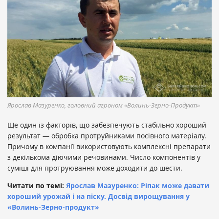
Ярослав Мазуренко, головний агроном «Волинь-Зерно-Продукт»
Ще один із факторів, що забезпечують стабільно хороший
результат — обробка протруйниками посівного матеріалу.
Причому в компанії використовують комплексні препарати
з декількома діючими речовинами. Число компонентів у
суміші для протруювання може доходити до шести.
Читати по темі:
Ярослав Мазуренко: Ріпак може давати
хороший урожай і на піску. Досвід вирощування у
«Волинь-Зерно-продукт»