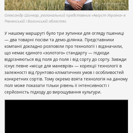
Олександр Шинкар, регіональний представник «Август-Україна» в
Рівненській і Волинській областях.
У нашому маршруті було три зупинки для огляду пшениці
— два товарні посіви та демо-ділянка. Представники
компанії докладно розповіли про технології і відзначили,
що немає єдиного «золотого» стандарту — підходи
відрізняються від поля до поля і від сорту до сорту. Завжди
існує певне «місце для маневрів» — корекції технології в
залежності від ґрунтово-кліматичних умов і особливостей
конкретних сортів. Тому окремо взята технологія на даному
полі може показати тільки рівень її інтенсивності і
серйозність підходу до вирощування культури.