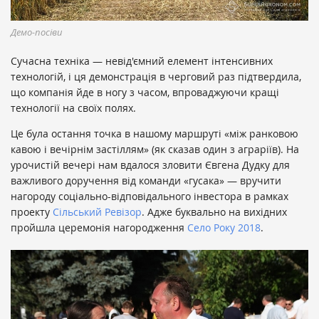
Демо-посіви
Сучасна техніка — невід'ємний елемент інтенсивних
технологій, і ця демонстрація в черговий раз підтвердила,
що компанія йде в ногу з часом, впроваджуючи кращі
технології на своїх полях.
Це була остання точка в нашому маршруті «між ранковою
кавою і вечірнім застіллям» (як сказав один з аграріїв). На
урочистій вечері нам вдалося зловити Євгена Дудку для
важливого доручення від команди «гусака» — вручити
нагороду соціально-відповідального інвестора в рамках
проекту
Сільський Ревізор
. Адже буквально на вихідних
пройшла церемонія нагородження
Село Року 2018
.