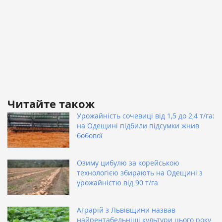
Читайте також
Урожайність сочевиці від 1,5 до 2,4 т/га:
на Одещині підбили підсумки жнив
бобової
Озиму цибулю за корейською
технологією збирають на Одещині з
урожайністю від 90 т/га
Аграрій з Львівщини назвав
найрентабельніші культури цього року