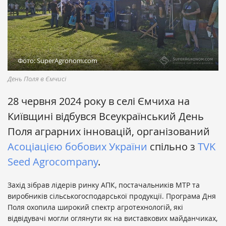
Фото: SuperAgronom.com
День Поля в Ємчисі
28 червня 2024 року в селі Ємчиха на
Київщині відбувся Всеукраїнський День
Поля аграрних інновацій, організований
Асоціацією бобових України
спільно з
TVK
Seed Agrocompany
.
Захід зібрав лідерів ринку АПК, постачальників МТР та
виробників сільськогосподарської продукції. Програма Дня
Поля охопила широкий спектр агротехнологій, які
відвідувачі могли оглянути як на виставкових майданчиках,