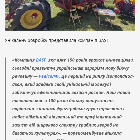
Унікальну розробку представила компанія BASF.
«Компанія
BASF
, яка вже 150 років вражає інноваціями,
сьогодні презентує українським аграріям нову діючу
речовину —
Ревісол®
. Це перший на ринку ізопропанол-
азол, який завдяки своїй унікальній молекулі
забезпечує ефективніший захист рослин. Наш новий
препарат має в 100 разів більшу потужність
порівняно з іншими фунгіцидами групи триазолів і
надає відмінний лікувальний та профілактичний
захист від широкого спектру грибних хвороб на
багатьох культурах», — порекомендував Микола