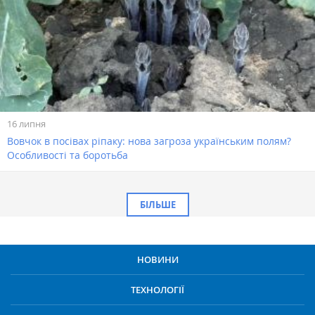
16 липня
Вовчок в посівах ріпаку: нова загроза українським полям?
Особливості та боротьба
БІЛЬШЕ
НОВИНИ
ТЕХНОЛОГІЇ