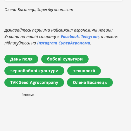
Олена Басанець, SuperAgronom.com
Дізнавайтесь першими найсвіжіші агрономічні новини
України на нашій сторінці в
Facebook
,
Telegram
, а також
підписуйтесь на
Instagram СуперАгронома
.
День поля
бобові культури
зернобобові культури
технології
TVK Seed Agrocompany
Олена Басанець