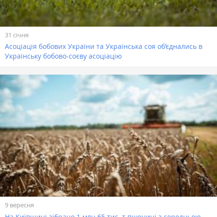
31 січня
Асоціація бобових України та Українська соя об’єднались в
Українську бобово-соєву асоціацію
9 вересня
На Київщині зібрано 1 млн 65 тис. т пшениці з середньою