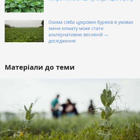
Озима сівба цукрових буряків в умовах
зміни клімату може стати
альтернативою весняній —
дослідження
Матеріали до теми