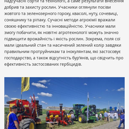
надсучасні сорти та технології, а саме результати внесення
добрив та захисту рослин. Учасники оглянули посіви
жовтого та зеленозерного гороху, квасолі, нуту, сочевиці,
соняшнику та ріпаку. Сучасні методи агрохімії вражали
своєю ефективністю та інноваційністю. Учасники мали
змогу побачити, як новітні агротехнології можуть значно
підвищити врожайність і якість рослин. Зокрема, поля сої
мали ідеальний стан та насичений зелений колір завдяки
правильним протруйникам та інокулянтам, які застосовує
господарство, а також відсутність бур’янів, що свідчить про
ефективність застосованих гербіцидів.