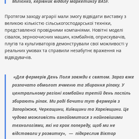
Мілієнко, керівник відділу маркетингу BASF.
Протягом заходу аграрії мали змогу відвідати виставку з
великою кількістю сільськогосподарської техніки,
представленої провідними компаніями. Новітні моделі
сівалок, зерноочисних машин, комбайнів, оприскувачів,
плугів та культиваторів демонстрували свої можливості у
реальних умовах та справили незабутнє враження на
відвідувачів.
«Для фермерів День Поля завжди є святом. Зараз вже
розпочато обмолот ячменю та збирання ріпаку. У
центральному регіоні комбайни третій день поспіль
збирають ріпак. Ми раді бачити тут фермерів з
Запоріжжя, Черкащини, Київщини та Харківщини. Це
чудова можливість ознайомитися з найновішими
технологіями, які на крок попереду, щоб ми не
відставали у розвитку», — підкреслив Віктор