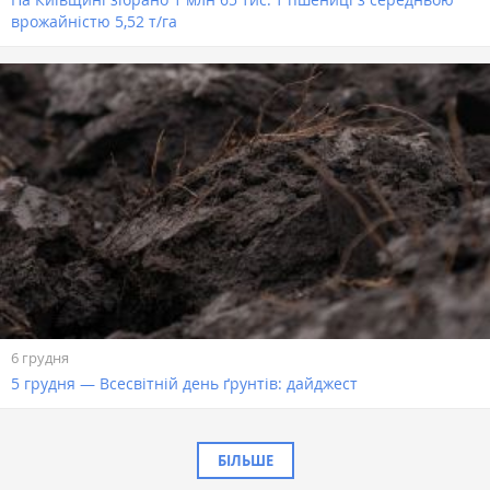
врожайністю 5,52 т/га
6 грудня
5 грудня — Всесвітній день ґрунтів: дайджест
БІЛЬШЕ