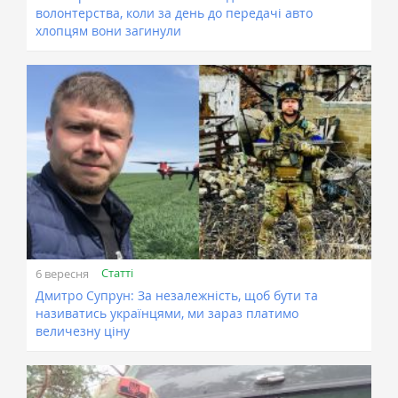
волонтерства, коли за день до передачі авто
хлопцям вони загинули
Статті
6 вересня
Дмитро Супрун: За незалежність, щоб бути та
називатись українцями, ми зараз платимо
величезну ціну