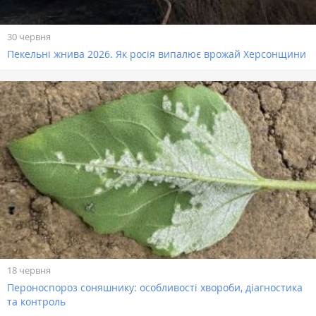
30 червня
Пекельні жнива 2026. Як росія випалює врожай Херсонщини
18 червня
Пероноспороз соняшнику: особливості хвороби, діагностика
та контроль