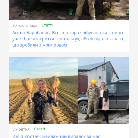
Статті
30 листопада
Антон Барабанов: Все, що зараз вібувається за моєї
участі це «закриття гештальту», або ж відплата за те,
що зробили з моїм родом
Статті
9 жовтня
Юлія Кротач: Найважчий випадок за час