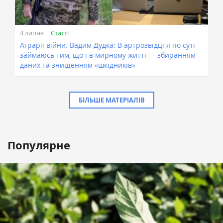
Статті
4 липня
Аграрії війни. Вадим Дудка: В артрозвідці я по суті
займаюсь тим, що і в мирному житті — збиранням
даних та знищенням «шкідників»
БІЛЬШЕ МАТЕРІАЛІВ
Популярне