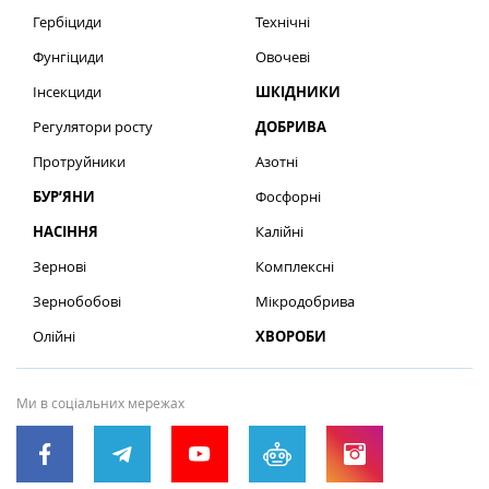
Гербіциди
Технічні
Фунгіциди
Овочеві
Інсекциди
ШКІДНИКИ
Регулятори росту
ДОБРИВА
Протруйники
Азотні
БУР’ЯНИ
Фосфорні
НАСІННЯ
Калійні
Зернові
Комплексні
Зернобобові
Мікродобрива
Олійні
ХВОРОБИ
Ми в соціальних мережах