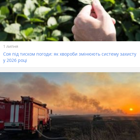
1 липня
Соя під тиском погоди: як хвороби змінюють систему захисту
у 2026 році