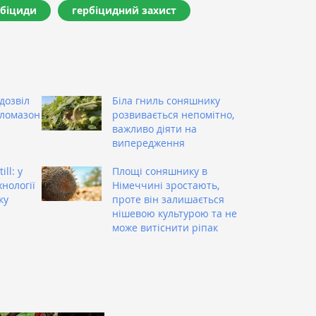
рбіциди
гербіцидний захист
дозвіл
Біла гниль соняшнику
кломазон
розвивається непомітно,
важливо діяти на
випередження
ill: у
Площі соняшнику в
нології
Німеччині зростають,
ку
проте він залишається
нішевою культурою та не
може витіснити ріпак