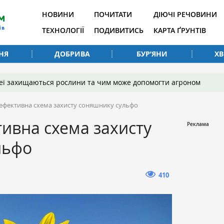
НОВИНИ
ПОЧИТАТИ
ДІЮЧІ РЕЧОВИНИ
ТЕХНОЛОГІЇ
ПОДИВИТИСЬ
КАРТА ҐРУНТІВ
НЯ
ДОБРИВА
БУР’ЯНИ
Х
 неї захищаються рослини та чим може допомогти агроном
ефективна схема захисту соняшнику сульфо
ивна схема захисту
льфо
410