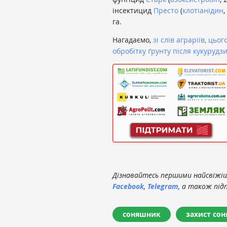
інсектицид
Престо
(
клотіанідин
,
га.
Нагадаємо,
зі слів аграріїв, ць
обробітку ґрунту після кукурудз
Дізнавайтесь першими найсвіжіші
Facebook
,
Telegram
, а також під
соняшник
захист со