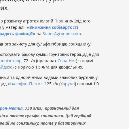
их.
 з розвитку агротехнологій Північно-Східного
в
у матеріалі:
«Зниження собівартості
адять фахівці?»
на
SuperAgronom.com
.
дного захисту для сульфо гібридів соняшнику:
астосувати бакову суміш ґрунтових гербіцидів для
ропізохлор
, 72 г/л (препарат
Сора-Нет
) в нормі
Айдахо
) з нормою 1,5 л/га для дводольних.
чними та однорічними видами злакових бур’янів у
іцид
хізалофоп-П-етил
, 125 г/л (
Харума
) в нормі 1,0
урон-метил
, 750 г/кг), призначений для
ів в посівах сульфо соняшника. Цей гербіцид
рації на соняшнику, проте у багаторічних