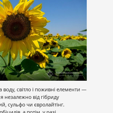
 воду, світло і поживні елементи —
 незалежно від гібриду
, сульфо чи євролайтінг.
іцидів, а потім, у разі