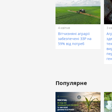
4 квітня
3 к
Вітчизняні аграрії
Аг
забезпечені ЗЗР на
зд
59% від потреб
тех
ви
пе
ге
Популярне