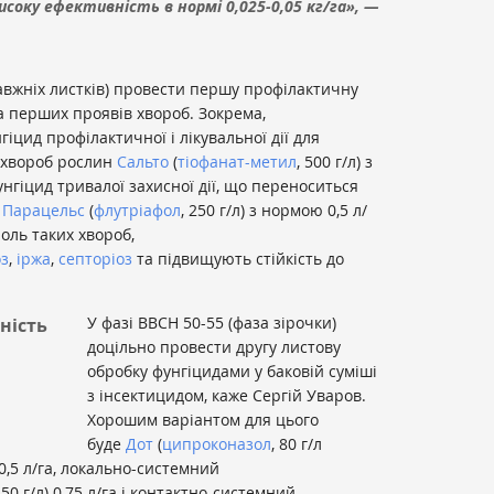
исоку ефективність в нормі 0,025-0,05 кг/га», —
равжніх листків) провести першу профілактичну
а перших проявів хвороб. Зокрема,
цид профілактичної і лікувальної дії для
в хвороб рослин
Сальто
(
тіофанат-метил
, 500 г/л) з
нгіцид тривалої захисної дії, що переноситься
,
Парацельс
(
флутріафол
, 250 г/л) з нормою 0,5 л/
роль таких хвороб,
з
,
іржа
,
септоріоз
та підвищують стійкість до
У фазі ВВСН 50-55 (фаза зірочки)
ність
доцільно провести другу листову
обробку фунгіцидами у баковій суміші
з інсектицидом, каже Сергій Уваров.
Хорошим варіантом для цього
буде
Дот
(
ципроконазол
, 80 г/л
і 0,5 л/га, локально-системний
250 г/л) 0,75 л/га і контактно-системний