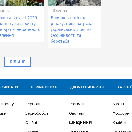
липня
16 липня
инки Ukravit 2026:
Вовчок в посівах
шення для захисту
ріпаку: нова загроза
ьтур і мінерального
українським полям?
влення
Особливості та
боротьба
БІЛЬШЕ
ОЧИТАТИ
ПОДИВИТИСЬ
ДІЮЧІ РЕЧОВИНИ
КАРТА 
и росту
Зернові
Технічні
Азотні
ики
Зернобобові
Овочеві
Фосфорні
Олійні
ШКІДНИКИ
Калійні