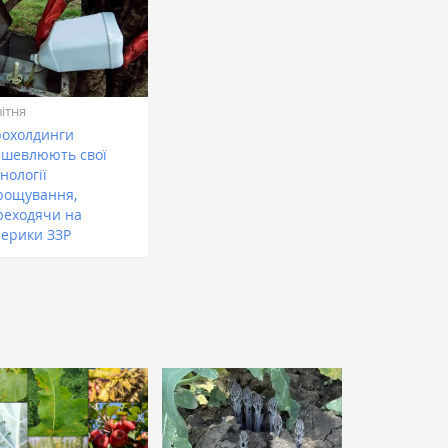
вітня
рохолдинги
ешевлюють свої
нології
рощування,
реходячи на
нерики ЗЗР