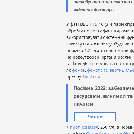
випробуваннях він показав в
відмітив фахівець.
У фазі ВВСН 15-16 (3-4 пари сп
обробку по листу фунгіцидами з
використовувати системний фунгі
захисту від комплексу збудникі
нормою 1,2 л/га та системний фу
на новоутворені органи рослин
га. Їхня дія спрямована на конт
як
фомоз
,
фомопсис
,
вертицильо
прояву
білої гнилі
.
Посівна-2023: забезпече
ресурсами, виклики та
нюанси
Читати
+
пропіконазол
, 250 г/л) в норм
фунгіцид
Старк
(
азоксистробін
, 