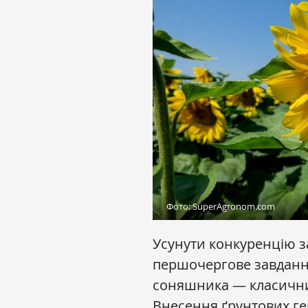
Фото: SuperAgronom.com
Усунути конкуренцію за
першочергове завдання
соняшника — класичний
Внесення ґрунтових герб