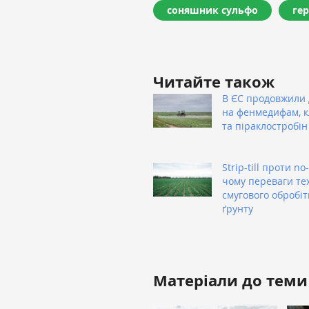
соняшник сульфо
ге
Читайте також
В ЄС продовжили 
на фенмедифам, 
та піраклостробін
Strip-till проти no-t
чому переваги тех
смугового обробіт
ґрунту
Матеріали до теми