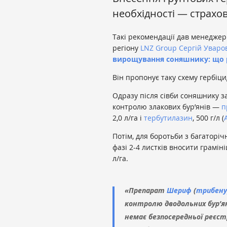
необхідності — страхов
Такі рекомендації дав менеджер
регіону
LNZ Group
Сергій Уваро
вирощування соняшнику: що р
Він пропонує таку схему гербіци
Одразу після сівби соняшнику з
контролю злакових бур’янів —
п
2,0 л/га і
тербутилазин
, 500 г/л (
Потім, для боротьби з багаторі
фазі 2-4 листків вносити грамін
л/га.
«Препарат
Шериф
(
трибен
контролю дводольних бур’ян
немає безпосередньої реєст