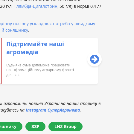
 20 г/л +
лямбда-цигалотрин
, 50 г/л) в нормі 0,4 л/
огорічну посівну ускладнює потреба у швидкому
и й соняшнику
.
Підтримайте наші
агромедіа
Будь-яка сума допоможе працювати
на інформаційному аграрному фронті
для вас
 агрономічні новини України на нашій сторінці в
писуйтесь на
Instagram СуперАгронома
.
няшнику
ЗЗР
LNZ Group