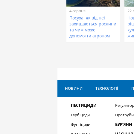
4 серпня
22 
Посуха: як від неї
Нов
захищаються рослини
рі
та чим може
кул
допомогти агроном
жи
НОВИНИ
ТЕХНОЛОГІЇ
П
ПЕСТИЦИДИ
Регулятор
Гербіциди
Протруйн
Фунгіциди
БУР’ЯНИ