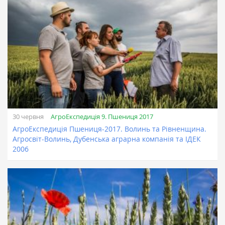
АгроЕкспедиція 9. Пшениця 2017
30 червня
АгроЕкспедиція Пшениця-2017. Волинь та Рівненщина.
Агросвіт-Волинь, Дубенська аграрна компанія та ІДЕК
2006