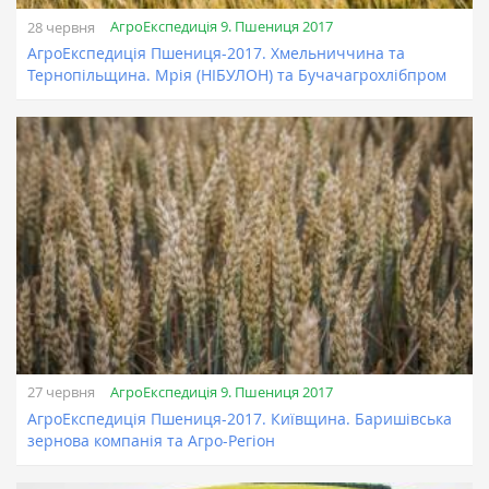
АгроЕкспедиція 9. Пшениця 2017
28 червня
АгроЕкспедиція Пшениця-2017. Хмельниччина та
Тернопільщина. Мрія (НІБУЛОН) та Бучачагрохлібпром
АгроЕкспедиція 9. Пшениця 2017
27 червня
АгроЕкспедиція Пшениця-2017. Київщина. Баришівська
зернова компанія та Агро-Регіон