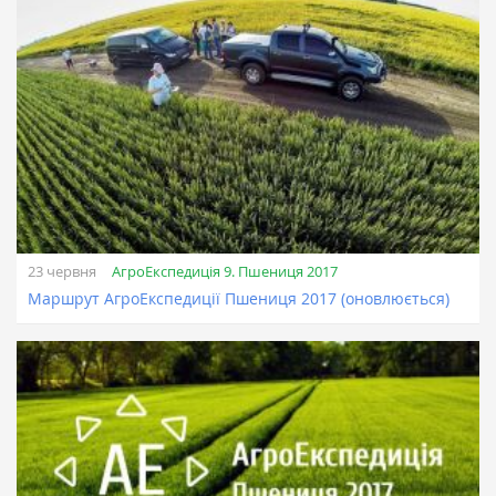
АгроЕкспедиція 9. Пшениця 2017
23 червня
Маршрут АгроЕкспедиції Пшениця 2017 (оновлюється)