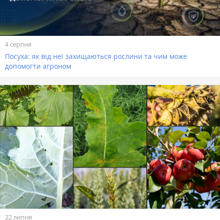
4 серпня
Посуха: як від неї захищаються рослини та чим може
допомогти агроном
22 липня