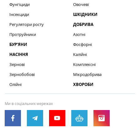
Фунгіциди
Овочеві
Інсекциди
ШКІДНИКИ
Регулятори росту
ДОБРИВА
Протруйники
Азотні
БУР’ЯНИ
Фосфорні
НАСІННЯ
Калійні
Зернові
Комплексні
Зернобобові
Мікродобрива
Олійні
ХВОРОБИ
Ми в соціальних мережах