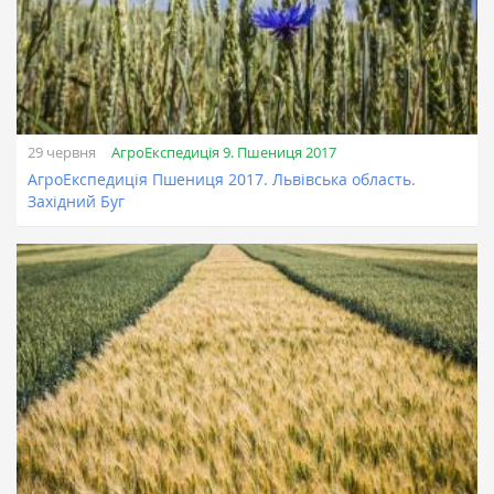
АгроЕкспедиція 9. Пшениця 2017
29 червня
АгроЕкспедиція Пшениця 2017. Львівська область.
Західний Буг