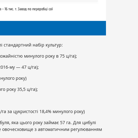
і стандартний набір культур:
урожайністю минулого року в 75 ц/га);
2016-му — 47 ц/га);
инулого року)
о року 35,5 ц/га);
/га за цукристості 18,4% минулого року)
буля, яка цього року займає 57 га. Для цибулі
не овочесховище з автоматичним регулюванням