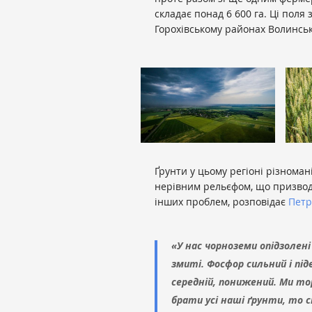
складає понад 6 600 га. Ці пол
Горохівському районах Волинсько
Ґрунти у цьому регіоні різномані
нерівним рельєфом, що призвод
інших проблем, розповідає
Петр
«У нас чорноземи опідзолені
змиті. Фосфор сильний і під
середній, понижений. Ми тор
брати усі наші ґрунти, то с