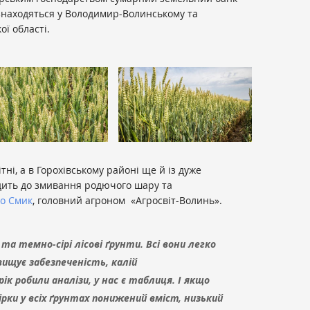
я знаходяться у Володимир-Волинському та
ї області.
тні, а в Горохівському районі ще й із дуже
ить до змивання родючого шару та
о Смик
, головний агроном «Агросвіт-Волинь».
 та темно-сірі лісові ґрунти. Всі вони легко
вищує забезпеченість, калій
ік робили аналізи, у нас є таблиця. І якщо
ірки у всіх ґрунтах понижений вміст, низький