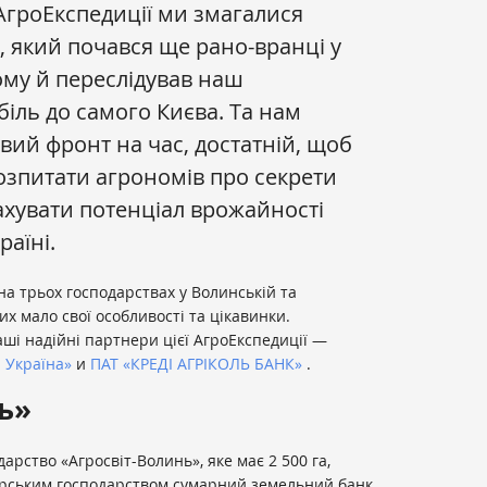
АгроЕкспедиції ми змагалися
 який почався ще рано-вранці у
му й переслідував наш
іль до самого Києва. Та нам
вий фронт на час, достатній, щоб
розпитати агрономів про секрети
рахувати потенціал врожайності
раїні.
на трьох господарствах у Волинській та
их мало свої особливості та цікавинки.
аші надійні партнери цієї АгроЕкспедиції —
 Україна»
и
ПАТ «КРЕДІ АГРІКОЛЬ БАНК»
.
ь»
рство «Агросвіт-Волинь», яке має 2 500 га,
ерським господарством сумарний земельний банк