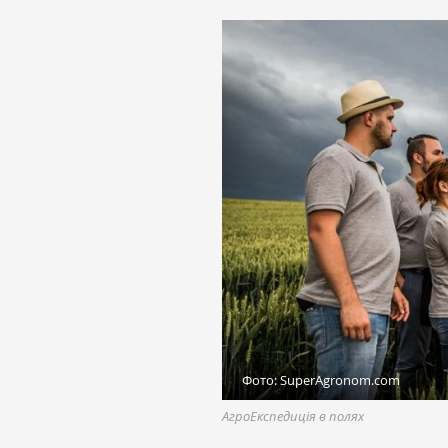
Фото: SuperAgronom.com
АгроЕкспедиція в полях