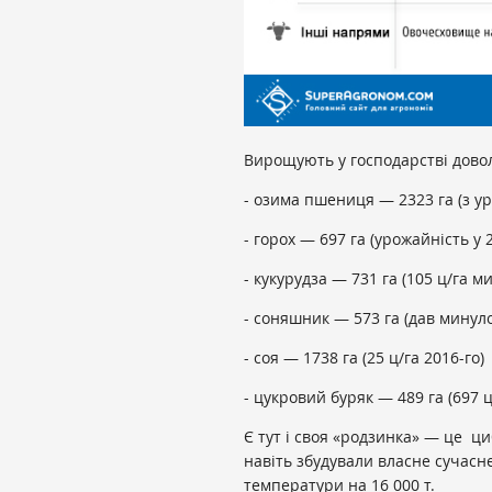
Вирощують у господарстві довол
- озима пшениця — 2323 га (з 
- горох — 697 га (урожайність у 
- кукурудза — 731 га (105 ц/га м
- соняшник — 573 га (дав минулог
- соя — 1738 га (25 ц/га 2016-го)
- цукровий буряк — 489 га (697 ц
Є тут і своя «родзинка» — це ци
навіть збудували власне сучас
температури на 16 000 т.