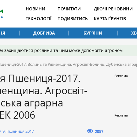
НОВИНИ
ПОЧИТАТИ
ДІЮЧІ РЕЧОВИНИ
ТЕХНОЛОГІЇ
ПОДИВИТИСЬ
КАРТА ҐРУНТІВ
НЯ
ДОБРИВА
БУР’ЯНИ
Х
 неї захищаються рослини та чим може допомогти агроном
шениця-2017. Волинь та Рівненщина. Агросвіт-Волинь, Дубенська аграр
ія Пшениця-2017.
ненщина. Агросвіт-
ська аграрна
ДЕК 2006
я 9. Пшениця 2017
2057