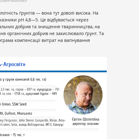
освіт-Волинь»
отність ґрунтів — вона тут доволі висока. На
азники рН 4,8—5. Це відбувається через
альних добрив та знищення тваринництва, на
ня органічних добрив не закислювало ґрунт. Та
ограма компенсації витрат на вапнування