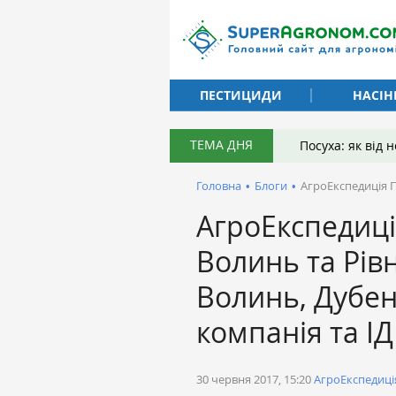
ПЕСТИЦИДИ
НАСІН
ТЕМА ДНЯ
Посуха: як від
Головна
•
Блоги
•
АгроЕкспедиція П
АгроЕкспедиц
Волинь та Рів
Волинь, Дубен
компанія та І
30 червня 2017, 15:20
АгроЕкспедиці