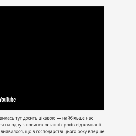
вилась тут досить цікавою — найбільше нас
 на одну з новинок останніх років від компанії
 виявилося, що в господарстві цього року вперше