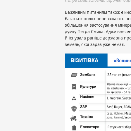
Петро Смик, головний агроном «Агр
Важливим питанням також є кисл
багатьох полях переважають пок
збільшення застосування мінер
думку Петра Смика. Адже внесен
й існувала раніше державна пр
земель, якої зараз уже немає.