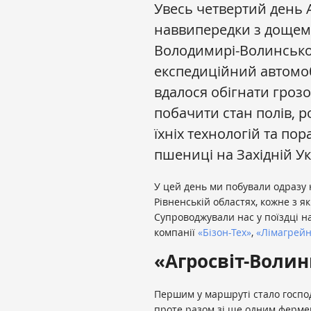
Увесь четвертий день 
наввипередки з дощем,
Володимирі-Волинсько
експедиційний автомоб
вдалося обігнати грозо
побачити стан полів, 
їхніх технологій та по
пшениці на Західній Ук
У цей день ми побували одразу 
Рівненській областях, кожне з як
Супроводжували нас у поїздці н
компанії
«Бізон-Тех»
,
«Лімагрейн
«Агросвіт-Волин
Першим у маршруті стало господа
проте разом зі ще одним ферм