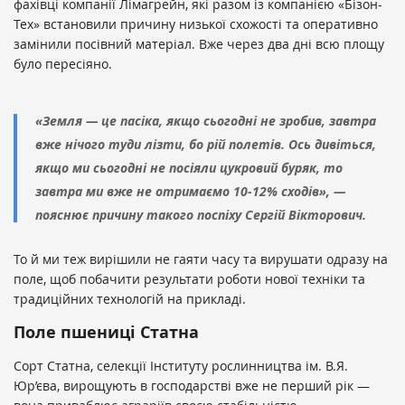
фахівці компанії Лімагрейн, які разом із компанією «Бізон-
Тех» встановили причину низької схожості та оперативно
замінили посівний матеріал. Вже через два дні всю площу
було пересіяно.
«Земля — це пасіка, якщо сьогодні не зробив, завтра
вже нічого туди лізти, бо рій полетів. Ось дивіться,
якщо ми сьогодні не посіяли цукровий буряк, то
завтра ми вже не отримаємо 10-12% сходів», —
пояснює причину такого поспіху Сергій Вікторович.
То й ми теж вирішили не гаяти часу та вирушати одразу на
поле, щоб побачити результати роботи нової техніки та
традиційних технологій на прикладі.
Поле пшениці Статна
Сорт Статна, селекції Інституту рослинництва ім. В.Я.
Юр’єва, вирощують в господарстві вже не перший рік —