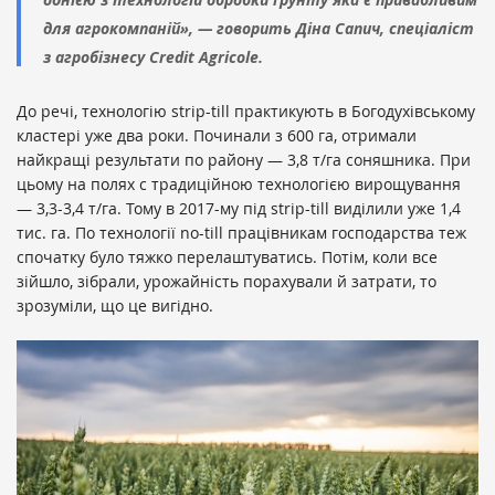
для агрокомпаній», — говорить Діна Сапич, спеціаліст
з агробізнесу Credit Agricole.
До речі, технологію strip-till практикують в Богодухівському
кластері уже два роки. Починали з 600 га, отримали
найкращі результати по району — 3,8 т/га соняшника. При
цьому на полях с традиційною технологією вирощування
— 3,3-3,4 т/га. Тому в 2017-му під strip-till виділили уже 1,4
тис. га. По технології no-till працівникам господарства теж
спочатку було тяжко перелаштуватись. Потім, коли все
зійшло, зібрали, урожайність порахували й затрати, то
зрозуміли, що це вигідно.