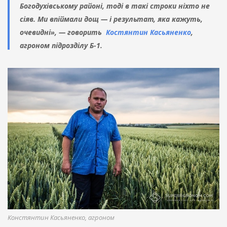
Богодухівському районі, тоді в такі строки ніхто не
сіяв. Ми впіймали дощ — і результат, яка кажуть,
очевидні», — говорить
Костянтин Касьяненко
,
агроном підрозділу Б-1.
Констянтин Касьяненко, агроном