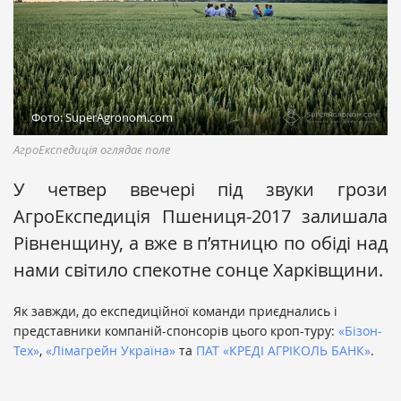
Фото: SuperAgronom.com
АгроЕкспедиція оглядає поле
У четвер ввечері під звуки грози
АгроЕкспедиція Пшениця-2017 залишала
Рівненщину, а вже в п’ятницю по обіді над
нами світило спекотне сонце Харківщини.
Як завжди, до експедиційної команди приєднались і
представники компаній-спонсорів цього кроп-туру:
«Бізон-
Тех»
,
«Лімагрейн Україна»
та
ПАТ «КРЕДІ АГРІКОЛЬ БАНК»
.