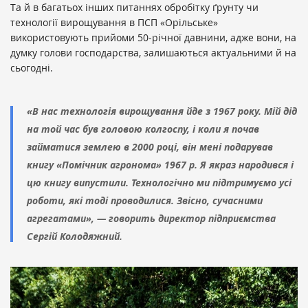
Та й в багатьох інших питаннях обробітку ґрунту чи
технології вирощування в ПСП «Орільське»
використовують прийоми 50-річної давнини, адже вони, на
думку голови господарства, залишаються актуальними й на
сьогодні.
«В нас технологія вирощування йде з 1967 року. Мій дід
на той час був головою колгоспу, і коли я почав
займатися землею в 2000 році, він мені подарував
книгу «Помічник агронома» 1967 р. Я якраз народився і
цю книгу випустили. Технологічно ми підтримуємо усі
роботи, які тоді проводилися. Звісно, сучасними
агрегатами», — говорить директор підприємства
Сергій Колодяжний.