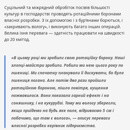
Суцільний та міжрядний обробіток посівів більшості
культур в господарстві проводять ротаційними боронами
власної розробки. З їх допомогою і з бур’янами борються, і
«закривають вологу», і виконують багато інших операцій.
Велика їхня перевага — здатність працювати на швидкості
до 20 км/год.
«В цьому році ми зробили свою ротаційну борону. Наші
хлопці-майстри зробили. Робили ми нею цього року по
пшениці. Ми спочатку планували її дискувати, бо була
пшениця погана. Але потім два рази пройшли
ротаційною бороною, пішло повітря, кущення
пожвавилося. Вона показала гарний ефект і на
соняшнику, і на кукурудзі. Тому ми вологу зберегли,
якщо приїдемо на будь яке поле, відриваємо 5 см і
побачимо, що там є волога», — описує переваги
власної розробки керівник підприємства.