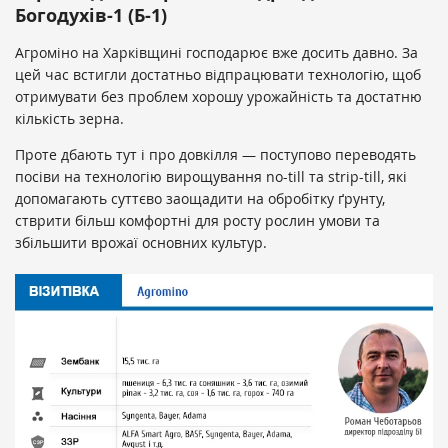
Богодухів-1 (Б-1)
Агроміно на Харківщині господарює вже досить давно. За
цей час встигли достатньо відпрацювати технологію, щоб
отримувати без проблем хорошу урожайність та достатню
кількість зерна.
Проте дбають тут і про довкілля — поступово переводять
посіви на технологію вирощування no-till та strip-till, які
допомагають суттєво заощадити на обробітку ґрунту,
стврити більш комфортні для росту рослин умови та
збільшити врожаї основних культур.