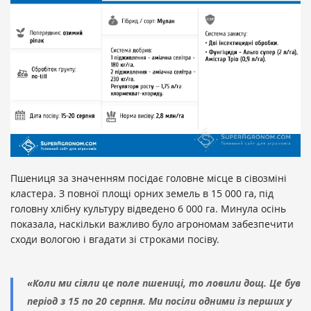
Пшениця за значенням посідає головне місце в сівозміні
кластера. З повної площі орних земель в 15 000 га, під
головну хлібну культуру відведено 6 000 га. Минула осінь
показала, наскільки важливо було агрономам забезпечити
сходи вологою і вгадати зі строками посіву.
«Коли ми сіяли це поле пшениці, то ловили дощ. Це був
період з 15 по 20 серпня. Ми посіли одними із перших у