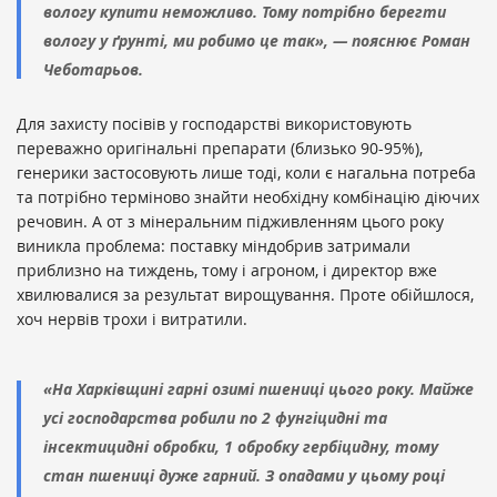
вологу купити неможливо. Тому потрібно берегти
вологу у ґрунті, ми робимо це так», — пояснює Роман
Чеботарьов.
Для захисту посівів у господарстві використовують
переважно оригінальні препарати (близько 90-95%),
генерики застосовують лише тоді, коли є нагальна потреба
та потрібно терміново знайти необхідну комбінацію діючих
речовин. А от з мінеральним підживленням цього року
виникла проблема: поставку міндобрив затримали
приблизно на тиждень, тому і агроном, і директор вже
хвилювалися за результат вирощування. Проте обійшлося,
хоч нервів трохи і витратили.
«На Харківщині гарні озимі пшениці цього року. Майже
усі господарства робили по 2 фунгіцидні та
інсектицидні обробки, 1 обробку гербіцидну, тому
стан пшениці дуже гарний. З опадами у цьому році