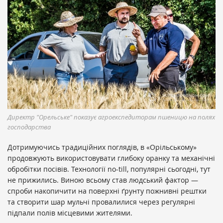
Директр "Орельське" показує агроекспедиторам пшеницю на полях
господарства
Дотримуючись традиційних поглядів, в «Орільському»
продовжують використовувати глибоку оранку та механічні
обробітки посівів. Технології no-till, популярні сьогодні, тут
не прижились. Виною всьому став людський фактор —
спроби накопичити на поверхні ґрунту пожнивні рештки
та створити шар мульчі провалилися через регулярні
підпали полів місцевими жителями.