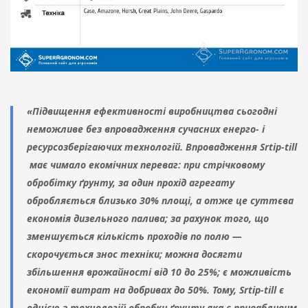
«Підвищення ефективності виробництва сьогодні
неможливе без впровадження сучасних енерго- і
ресурсозберігаючих технологій. Впровадження Srtip-till
має чимало екомічних переваг: при стрічковому
обробітку ґрунту, за один прохід агрегату
обробляється близько 30% площі, а отже це суттєва
економія дизельного палива; за рахунок того, що
зменшується кількість проходів по полю —
скорочується знос техніки; можна досягти
збільшення врожайності від 10 до 25%; є можливість
економії витрат на добривах до 50%. Тому, Srtip-till є
однією з технологій обробки ґрунту яка є привабливим