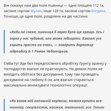
Він показує нам два поля пшениці — одне площею 112 га,
засіяне сортом
Мулан
, інше 128 га, засіяне сортом
Богдана
.
Точніше, це одне поле, розділене на дві частини.
«Якби не спека, пшениця б зараз була ще краща. Ось і
горох у нас чудовий, але може підгоріти. Взагалі усе
горить просто на очах», — говорить директор
підрозділу Б-1 Роман Чеботарьов.
Сівба тут йде без передпосівного обробітку ґрунту, оранку у
господарстві взагалі не практикують. На деяких полях не
виходить обійтися без дискування, тому там проводять
дискування на глибину 6 см, але взагалі стараються
максимально мінімізувати технологічні операції.
«Як казав мій колишній керівник, можна купити все:
техніку, спеціалістів, насіння, технології, усе. Тільки