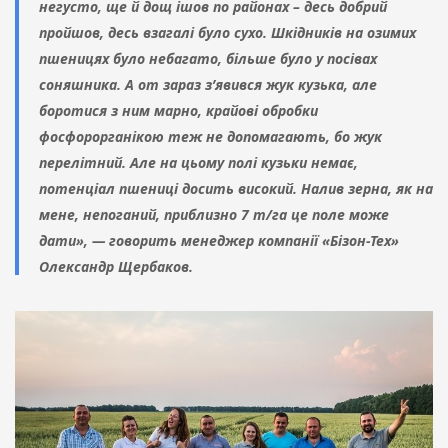
негусто, ще й дощ ішов по районах – десь добрий
пройшов, десь взагалі було сухо. Шкідників на озимих
пшеницях було небагато, більше було у посівах
соняшника. А от зараз з’явився жук кузька, але
боротися з ним марно, крайові обробки
фосфорорганікою теж не допомагають, бо жук
перелітний. Але на цьому полі кузьки немає,
потенціал пшениці досить високий. Налив зерна, як на
мене, непоганий, приблизно 7 т/га це поле може
дати», — говорить менеджер компанії «Бізон-Тех»
Олександр Щербаков.