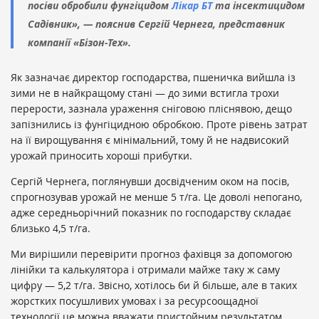
посіви обробили фунгіцидом
Лікар БТ
та інсектицидом
Садівник», — пояснив Сергій Чернега, представник
компанії «Бізон-Тех».
Як зазначає директор господарства, пшеничка вийшла із
зими не в найкращому стані — до зими встигла трохи
перерости, зазнала ураження сніговою пліснявою, дещо
запізнились із фунгіцидною обробкою. Проте рівень затрат
на її вирощування є мінімальний, тому й не надвисокий
урожай приносить хороші прибутки.
Сергій Чернега, поглянувши досвідченим оком на посів,
спрогнозував урожай не менше 5 т/га. Це доволі непогано,
адже середньорічний показник по господарству складає
близько 4,5 т/га.
Ми вирішили перевірити прогноз фахівця за допомогою
лінійки та калькулятора і отримали майже таку ж саму
цифру — 5,2 т/га. Звісно, хотілось би й більше, але в таких
жорстких посушливих умовах і за ресурсоощадної
технології це можна вважати пристойним результатом.