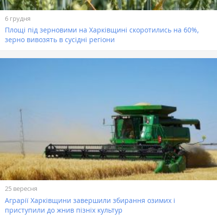
6 грудня
Площі під зерновими на Харківщині скоротились на 60%,
зерно вивозять в сусідні регіони
25 вересня
Аграрії Харківщини завершили збирання озимих і
приступили до жнив пізніх культур