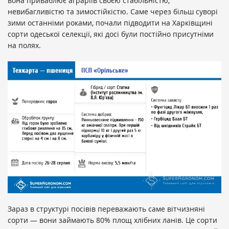
вона приваблює аграріїв своєю стабільністю,
невибагливістю та зимостійкістю. Саме через більш суворі
зими останніми роками, почали підводити на Харківщині
сорти одеської селекції, які досі були постійно присутніми
на полях.
Зараз в структурі посівів переважають саме вітчизняні
сорти — вони займають 80% площ хлібних ланів. Це сорти