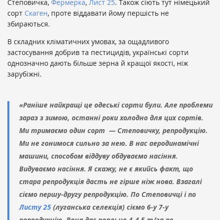
Степовичка,
Фермерка
,
Лист 25
. Також сіють тут німецький
сорт
Скаген
, проте віддавати йому першість не
збираються.
В складних кліматичних умовах, за ощадливого
застосування добрив та пестицидів, українські сорти
однозначно дають більше зерна й кращої якості, ніж
зарубіжні.
«Раніше найкращі це одеські сорти були. Але проблеми
зараз з зимою, останні роки холодно для цих сортів.
Ми тримаємо один сорт — Степовичку, репродукцію.
Ми не гонимося сильно за нею. В нас аеродинамічні
машини, способом віддуву обдуваємо насіння.
Видуваємо насіння. Я скажу, не є якийсь факт, що
стара репродукція дасть не гірше ніж нова. Взагалі
сіємо першу-другу репродукцію. По Степовичці і по
Листу 25
(луганська селекція) сіємо 6-у 7-у
репродукцію. Вона дає реально 4-4,5 т/га по