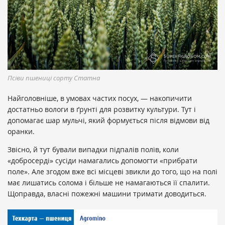
Псіви пшениці сорту Статна
Найголовніше, в умовах частих посух, — накопичити
достатньо вологи в ґрунті для розвитку культури. Тут і
допомагає шар мульчі, який формується після відмови від
оранки.
Звісно, й тут бували випадки підпалів полів, коли
«добросерді» сусіди намагались допомогти «прибрати
поле». Але згодом вже всі місцеві звикли до того, що на полі
має лишатись солома і більше не намагаються її спалити.
Щоправда, власні пожежні машини тримати доводиться.