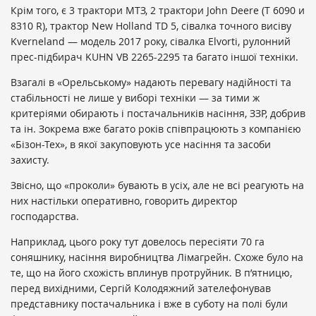
Крім того, є 3 трактори МТЗ, 2 трактори John Deere (Т 6090 и
8310 R), трактор New Holland TD 5, сівалка точного висіву
Kverneland — модель 2017 року, сівалка Elvorti, рулонний
прес-підбирач KUHN VB 2265-2295 та багато іншої техніки.
Взагалі в «Орельському» надають перевагу надійності та
стабільності не лише у виборі техніки — за тими ж
критеріями обирають і постачальників насіння, ЗЗР, добрив
та ін. Зокрема вже багато років співпрацюють з компанією
«Бізон-Тех», в якої закуповують усе насіння та засоби
захисту.
Звісно, що «проколи» бувають в усіх, але не всі реагують на
них настільки оперативно, говорить директор
господарства.
Наприклад, цього року тут довелось пересіяти 70 га
соняшнику, насіння виробництва Лімагрейн. Схоже було на
те, що на його схожість вплинув протруйник. В п’ятницю,
перед вихідними, Сергій Колодяжний зателефонував
представнику постачальника і вже в суботу на полі були