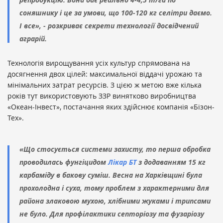
соняшнику і це за умови, що 100-120 кг селітри даємо.
І все», - розкриває секрети технології досвідчений
аграрій.
Технологія вирощування усіх культур спрямована на
досягнення двох цілей: максимальної віддачі урожаю та
мінімальних затрат ресурсів. З цією ж метою вже кілька
років тут використовують ЗЗР винятково виробництва
«Океан-Інвест», постачання яких здійснює компанія «Бізон-
Тех».
«Що стосується системи захисту, то перша обробка
проводилась фунгіцидом
Лікар БТ
з додаванням 15 кг
карбаміду в бакову суміш. Весна на Харківщині була
прохолодна і суха, тому проблем з характерними для
района злаковою мухою, хлібними жуками і трипсами
не було. Для профілактики септоріозу та фузаріозу