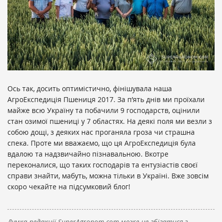
Ось так, досить оптимістично, фінішувала наша
АгроЕкспедиція Пшениця 2017. За п’ять днів ми проїхали
майже всю Україну та побачили 9 господарств, оцінили
стан озимої пшениці у 7 областях. На деякі поля ми везли з
собою дощі, з деяких нас проганяла гроза чи страшна
спека. Проте ми вважаємо, що ця АгроЕкспедиція була
вдалою та надзвичайно пізнавальною. Вкотре
переконалися, що таких господарів та ентузіастів своєї
справи знайти, мабуть, можна тільки в Україні. Вже зовсім
скоро чекайте на підсумковий блог!
Думка редакції SuperAgronom.com може не збігатися з