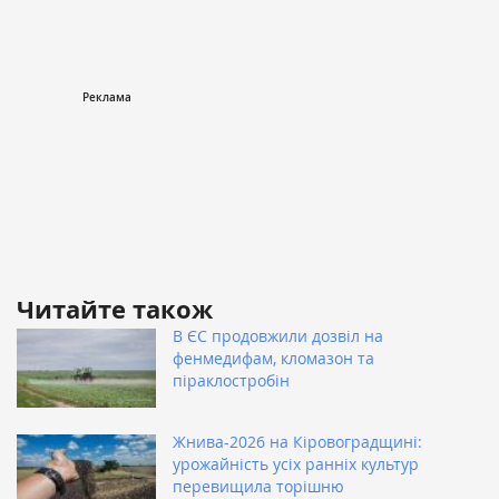
Читайте також
В ЄС продовжили дозвіл на
фенмедифам, кломазон та
піраклостробін
Жнива-2026 на Кіровоградщині:
урожайність усіх ранніх культур
перевищила торішню