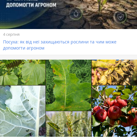
4 серпня
Посуха: як від неї захищаються рослини та чим може
допомогти агроном