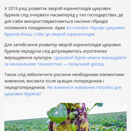
У 2019 році розвиток хвороб коренеплодів цукрових
буряків слід очікувати насамперед у тих господарствах, де
для сівби використовуватиметься насіння гібридів
іноземного походження. Адже
вітчизняні гібриди цукрових
буряків більш стійкі до хвороб коренеплодів
.
Для запобігання розвитку хвороб коренеплодів цукрових
буряків передусім слід дотримуватись агротехніки
вирощування культури.
Цукровий буряк можна вирощувати
за мінімальною технологією — польський досвід.
Також слід забезпечити рослини необхідними елементами
живлення, висівати після кращих попередників і
передпопередників.
Які елементи живлення потрібні для
цукрових буряків?