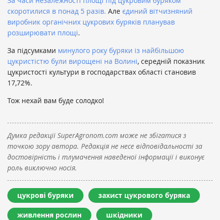
За часи незалежності площі під цукровим буряком
скоротилися в понад 5 разів.
Але
єдиний вітчизняний
виробник органічних цукрових буряків планував
розширювати площі
.
За підсумками
минулого року буряки із найбільшою
цукристістю були вирощені на Волині
, середній показник
цукристості культури в господарствах області становив
17,72%.
Тож нехай вам буде солодко!
Думка редакції SuperAgronom.com може не збігатися з
точкою зору автора. Редакція не несе відповідальності за
достовірність і тлумачення наведеної інформації і виконує
роль виключно носія.
цукрові буряки
захист цукрового буряка
живлення рослин
шкідники