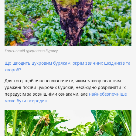
Коренеплід цукрового буряку
Що шкодить цукровим бурякам, окрім звичних шкідників та
хвороб?
Для того, щоб вчасно визначити, яким захворюванням
уражені посіви цукрових буряків, необхідно розрізняти їх
передусім за зовнішніми ознаками, але
найнебезпечніше
може бути всередині
.