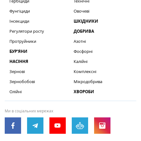
Гербіциди
Технічні
Фунгіциди
Овочеві
Інсекциди
ШКІДНИКИ
Регулятори росту
ДОБРИВА
Протруйники
Азотні
БУР’ЯНИ
Фосфорні
НАСІННЯ
Калійні
Зернові
Комплексні
Зернобобові
Мікродобрива
Олійні
ХВОРОБИ
Ми в соціальних мережах