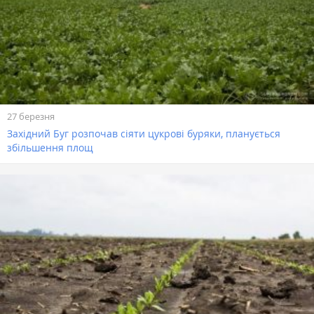
27 березня
Західний Буг розпочав сіяти цукрові буряки, планується
збільшення площ