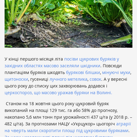
У кінці першого місяця літа
посіви цукрових буряків у
західних областях масово заселяли шкідники
. Повсюди
плантаціям буряків шкодять
бурякові блішки
,
мінуючі мухи
,
щитоноски
,
гусениці
лучного метелика
,
совок
.
А у вересні
цього року до списку цих захворювань додався і
церкоспороз, що масово уражав буряки на Волині.
Станом на 18 жовтня цього року цукровий буряк
викопаний на площі 129 тис. га або 58% до прогнозу,
накопано 5,6 млн тонн при урожайності 437 ц/га (у 2018 р. –
482 ц/га). За прогнозами НАЦУ «Укрцукор» цьогоріч
аграрії
на чверть мали скоротити площі під цукровими буряками
.