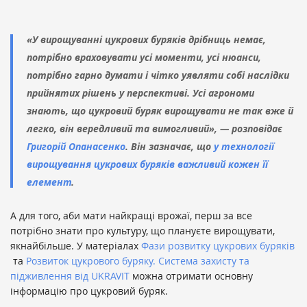
«У вирощуванні цукрових буряків дрібниць немає,
потрібно враховувати усі моменти, усі нюанси,
потрібно гарно думати і чітко уявляти собі наслідки
прийнятих рішень у перспективі. Усі агрономи
знають, що цукровий буряк вирощувати не так вже й
легко, він вередливий та вимогливий», — розповідає
Григорій Опанасенко
. Він зазначає, що
у технології
вирощування цукрових буряків важливий кожен її
елемент
.
А для того, аби мати найкращі врожаї, перш за все
потрібно знати про культуру, що плануєте вирощувати,
якнайбільше. У матеріалах
Фази розвитку цукрових буряків
та
Розвиток цукрового буряку. Система захисту та
підживлення від UKRAVIT
можна отримати основну
інформацію про цукровий буряк.