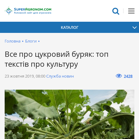
КАТАЛОГ
Головна
•
Блоги
•
Все про цукровий буряк: топ
текстів про культуру
23 жовтня 2019, 08:00
Служба новин
2428