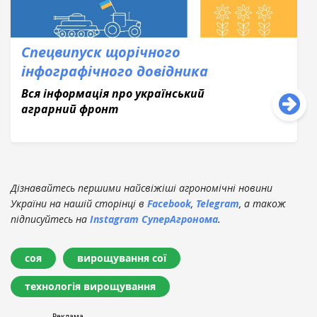
Спецвипуск щорічного
інфографічного довідника
Вся інформація про український
аграрний фронт
Дізнавайтесь першими найсвіжіші агрономічні новини
України на нашій сторінці в
Facebook
,
Telegram
, а також
підписуйтесь на
Instagram СуперАгронома
.
соя
вирощування сої
технологія вирощування