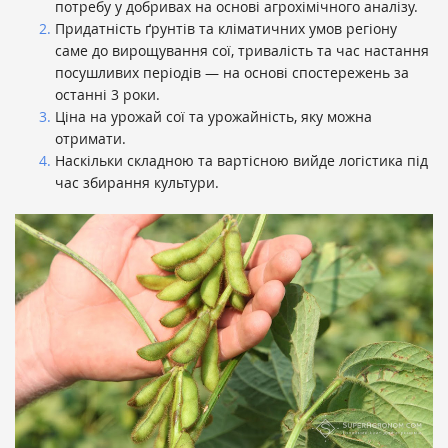
потребу у добривах на основі агрохімічного аналізу.
Придатність ґрунтів та кліматичних умов регіону
саме до вирощування сої, тривалість та час настання
посушливих періодів — на основі спостережень за
останні 3 роки.
Ціна на урожай сої та урожайність, яку можна
отримати.
Наскільки складною та вартісною вийде логістика під
час збирання культури.