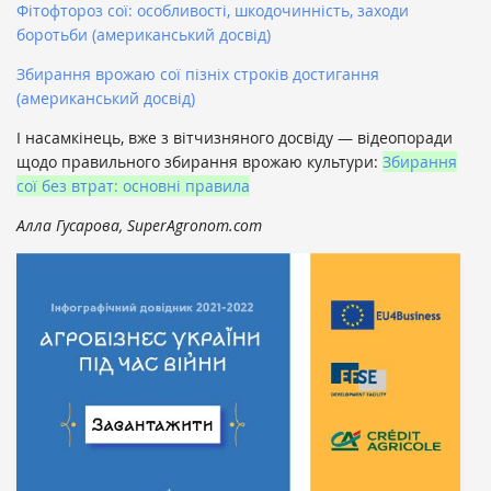
Фітофтороз сої: особливості, шкодочинність, заходи
боротьби (американський досвід)
Збирання врожаю сої пізніх строків достигання
(американський досвід)
І насамкінець, вже з вітчизняного досвіду — відеопоради
щодо правильного збирання врожаю культури:
Збирання
сої без втрат: основні правила
Алла Гусарова, SuperAgronom.com