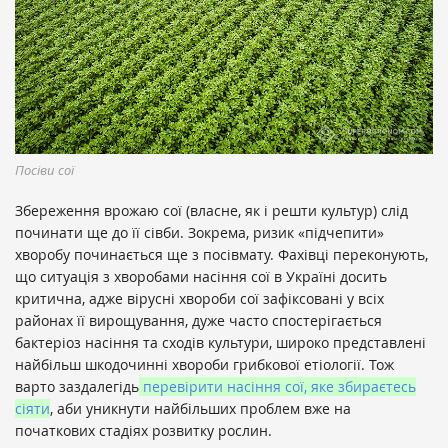
Посіви сої
Збереження врожаю сої (власне, як і решти культур) слід
починати ще до її сівби. Зокрема, ризик «підчепити»
хворобу починається ще з посівмату. Фахівці переконують,
що ситуація з хворобами насіння сої в Україні досить
критична, адже вірусні хвороби сої зафіксовані у всіх
районах її вирощування, дуже часто спостерігається
бактеріоз насіння та сходів культури, широко представлені
найбільш шкодочинні хвороби грибкової етіології. Тож
варто заздалегідь
перевірити насіння сої, яке збираєтесь
сіяти
, аби уникнути найбільших проблем вже на
початкових стадіях розвитку рослин.