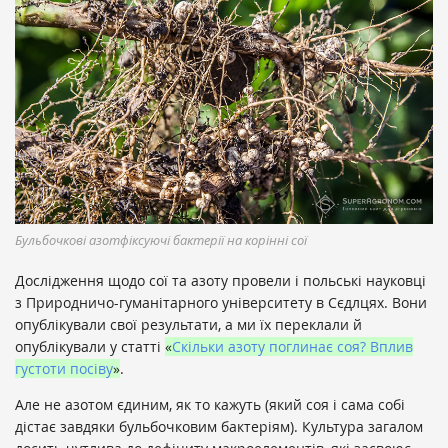
Бульбочкові азотфіксуючі бактерії на корінні сої
Дослідження щодо сої та азоту провели і польські науковці
з Природничо-гуманітарного університету в Сєдлцях. Вони
опублікували свої результати, а ми їх переклали й
опублікували у статті
«
Скільки азоту поглинає соя? Вплив
густоти посіву
»
.
Але не азотом єдиним, як то кажуть (який соя і сама собі
дістає завдяки бульбочковим бактеріям). Культура загалом