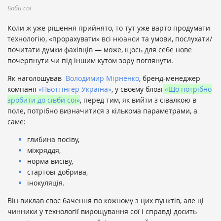
Боби сої
Коли ж уже рішення прийнято, то тут уже варто продумати
технологію, «прорахувати» всі нюанси та умови, послухати/
почитати думки фахівців — може, щось для себе нове
почерпнути чи під іншим кутом зору поглянути.
Як наголошував
Володимир Мірненко
, бренд-менеджер
компанії
«Пьоттінгер Україна»
, у своєму блозі
«Що потрібно
зробити до сівби сої»
, перед тим, як вийти з сівалкою в
поле, потрібно визначитися з кількома параметрами, а
саме:
глибина посіву,
міжряддя,
норма висіву,
стартові добрива,
інокуляція.
Він виклав своє бачення по кожному з цих пунктів, але ці
чинники у технології вирощування сої і справді досить