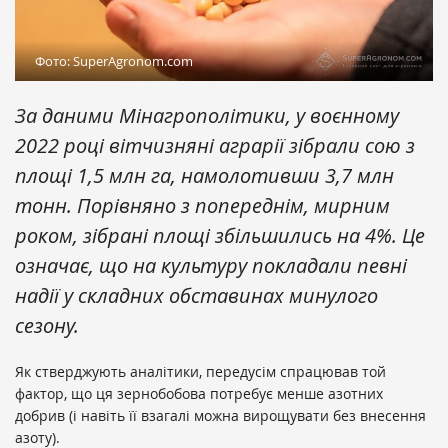
Фото: SuperAgronom.com
За даними Мінагрополітики, у воєнному
2022 році вітчизняні аграрії зібрали сою з
площі 1,5 млн га, намолотивши 3,7 млн
тонн. Порівняно з попереднім, мирним
роком, зібрані площі збільшились на 4%. Це
означає, що на культуру покладали певні
надії у складних обставинах минулого
сезону.
Як стверджують аналітики, передусім спрацював той
фактор, що ця зернобобова потребує менше азотних
добрив (і навіть її взагалі можна вирощувати без внесення
азоту).