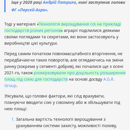
іще у 2020 році
Андрій Патрило
, нині заступник голови
ФГ «Персей-Агро»
.
Тоді у матеріалі
«
Технологія вирощування сої на прикладі
господарств різних регіонів
»
аграрії поділилися деякими
своїми поглядами та секретами, які вони застосовують у
виробництві цієї культури.
Перед самим початком повномасштабного вторгнення, не
передбачаючи таких поворотів, але оглядаючись на зміни
ринку (зокрема у сегменті добрив), які почалися ще з осені
2021-го, також
розмірковували про доцільність розширення
площ під соєю для господарств
на основі досвду
A.G.R.
Group
.
З’ясували, що головні фактори, які слід врахувати,
плануючи вводити сою у сівозміну або ж збільшувати під
нею площі:
Загальна вартість технології вирощування з
урахуванням системи захисту, можливості поливу,