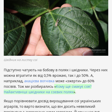
Шкідник на листку сої
Підступно чатують на бобову в полях і шкідники. Через них
можна втратити як від 0,5% врожаю, так і до 50%. А,
наприклад,
акацієва вогнівка
може «зжерти» до 60%
посівів. Тож ми розбирались
«
Кому ще смакує соя?
Найактивніші шкідники на соєвих полях
»
.
Якщо порівнювати досвід вирощування сої українських
аграріїв, то варто визнати, що він досить невеликий
порівняно з американськими колегами. Й хоч у нас тут