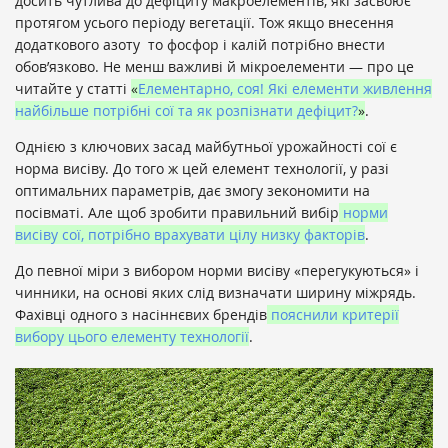
досить чутлива до дефіциту макроелементів, які засвоює
протягом усього періоду вегетації. Тож якщо внесення
додаткового азоту то фосфор і калій потрібно внести
обов’язково. Не менш важливі й мікроелементи — про це
читайте у статті
«
Елементарно, соя! Які елементи живлення
найбільше потрібні сої та як розпізнати дефіцит?
»
.
Однією з ключових засад майбутньої урожайності сої є
норма висіву. До того ж цей елемент технології, у разі
оптимальних параметрів, дає змогу зекономити на
посівматі. Але щоб зробити правильний вибір
норми
висіву сої, потрібно врахувати цілу низку факторів
.
До певної міри з вибором норми висіву «перегукуються» і
чинники, на основі яких слід визначати ширину міжрядь.
Фахівці одного з насіннєвих брендів
пояснили критерії
вибору цього елементу технології
.