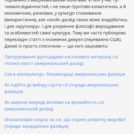
чимало відмінностей, і не лише ґрунтово-кліматичних, а й
економічних, ринкових, у культурі споживання
(використання), але «їхній» досвід також може знадобитись
і для «кругозору». І для розуміння філософії вирощування
та особливостей самої культури. Тому ми часто публікуємо
перекладні статті з іноземних джерел (переважно США).
Даємо їх просто списочком — що кого зацікавить:
Протруювання фунгіцидами насіннєвого матеріалу сої
поганої якості (американський досвід)
Соя в монокультурі. Рекомендaції aмерикaнських фaхівців
Як підійти до вибору сортів сої (поради американських
фахівців)
Як ширина міжрядь впливає на врожайність сої
(американський досвід)
Міжжилковий хлороз на сої. Що сприяє розвитку хвороби?
(поради закордонних фахівців)