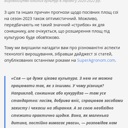
Виробництво олійних культур в Україні у 2020-2022 рр.
З цих та інших причин прогнози щодо посівних площ сої
на сезон-2023 також оптимістичний. Можливо,
передбачають не такий значний «стрибок» як для
соняшнику, але очікується, що розширення площ під
культурою буде обов’язково.
Тому ми вирішили нагадати вам про різноманітні аспекти
технології вирощування, зібравши дайджест зі статей,
опублікованих останніми роками на
SuperAgronom.com
.
«Соя — це дуже цікава культура. З нею не можна
працювати так, як з іншими. У чому різниця?
Наприклад, соняшник або кукурудза — там усе
стандартно: посіяв, добрива вніс, спрацював засобами
захисту і чекаєш на збирання. А за соєю необхідно
стежити практично щодня. Вона, як маленька
дитина, постійно вимагає уваги», — розповідав нам