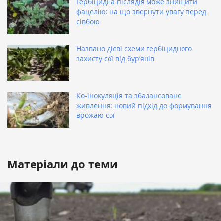
Гербіцидна післядія може знищити
фацелію: на що звернути увагу перед
сівбою
Названо дієві схеми гербіцидного
захисту сої від бур’янів
Ко-інокуляція та збалансоване
живлення: новий підхід до формування
врожаю сої
Матеріали до теми