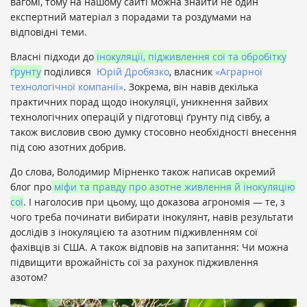
вагомі, тому на нашому сайті можна знайти не один
експертний матеріал з порадами та роздумами на
відповідні теми.
Власні підходи до
інокуляції, підживлення сої та обробітку
ґрунту
поділився
Юрій Дробязко
, власник
«Аграрної
технологічної компанії»
. Зокрема, він навів декілька
практичних порад щодо інокуляції, уникнення зайвих
технологічних операцій у підготовці ґрунту під сівбу, а
також висловив свою думку стосовно необхідності внесення
під сою азотних добрив.
До слова, Володимир Мірненко також написав окремий
блог про
міфи та правду про азотне живлення й інокуляцію
сої
. І наголосив при цьому, що доказова агрономія — те, з
чого треба починати вибирати інокулянт, навів результати
дослідів з інокуляцією та азотним підживленням сої
фахівців зі США. А також відповів на запитання: Чи можна
підвищити врожайність сої за рахунок підживлення
азотом?