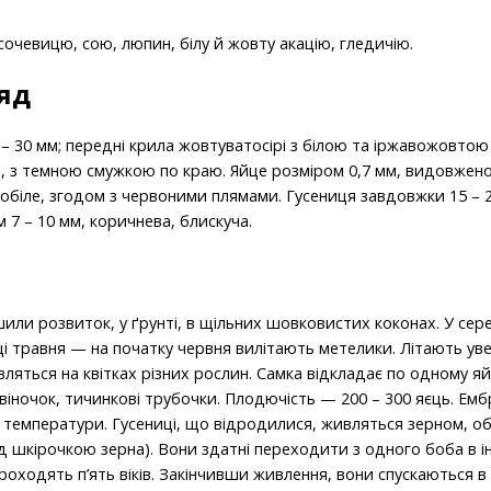
очевицю, сою, люпин, білу й жовту акацію, гледичію.
яд
– 30 мм; передні крила жовтуватосірі з білою та іржавожовто
орі, з темною смужкою по краю. Яйце розміром 0,7 мм, видовжен
біле, згодом з червоними плямами. Гусениця завдовжки 15 – 2
 7 – 10 мм, коричнева, блискуча.
или розвиток, у ґрунті, в щільних шовковистих коконах. У сер
ці травня — на початку червня вилітають метелики. Літають уве
ляться на квітках різних рослин. Самка відкладає по одному яй
іночок, тичинкові трубочки. Плодючість — 200 – 300 яєць. Ем
 температури. Гусениці, що відродилися, живляться зерном, об’
д шкірочкою зерна). Вони здатні переходити з одного боба в і
 проходять п’ять віків. Закінчивши живлення, вони спускаються в