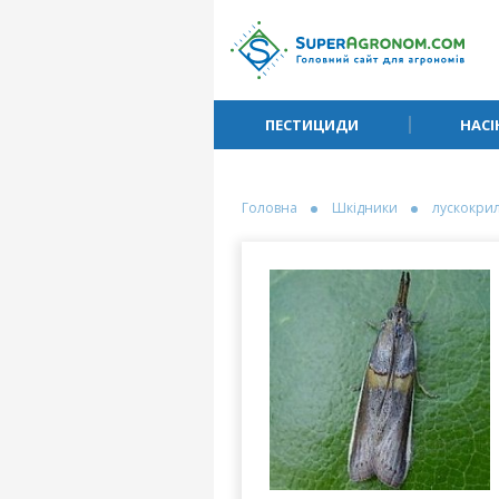
ПЕСТИЦИДИ
НАСІ
Головна
Шкідники
лускокрил