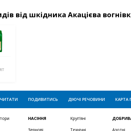
дів від шкідника Акацієва вогнівк
RT
ЧИТАТИ
ПОДИВИТИСЬ
ДІЮЧІ РЕЧОВИНИ
КАРТА 
ятори
НАСІННЯ
Круп’яні
ДОБРИВ
Зернові
Технічні
Азотні