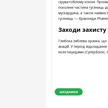
сіруватобілому коконі. Пронім
поколінні частина гусениць д
мускардина, а також наявніс
гусениць — браконіди Phanerot
Заходи захисту
Глибока зяблева оранка, що 
акацій. У період відкладанн
інсектицидами (СуперБізон, 
шкідники