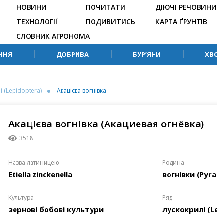
НОВИНИ
ПОЧИТАТИ
ДІЮЧІ РЕЧОВИНИ
ТЕХНОЛОГІЇ
ПОДИВИТИСЬ
КАРТА ҐРУНТІВ
СЛОВНИК АГРОНОМА
ННЯ
ДОБРИВА
БУР’ЯНИ
ХВ
і (Lepidoptera)
Акацієва вогнівка
Акацієва вогнівка (Акациевая огнёвка)
3518
Назва латиницею
Родина
Etiella zinckenella
вогнівки (Pyra
Культура
Ряд
зернові бобові культури
лускокрилі (L