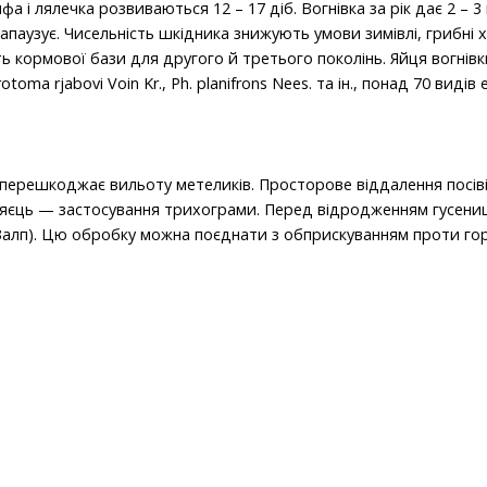
фа і лялечка розвиваються 12 – 17 діб. Вогнівка за рік дає 2 – 
іапаузує. Чисельність шкідника знижують умови зимівлі, грибні 
ть кормової бази для другого й третього поколінь. Яйця вогнів
oma rjabovi Voin Kr., Ph. planifrons Nees. та ін., понад 70 видів
перешкоджає вильоту метеликів. Просторове віддалення посівів
я яєць — застосування трихограми. Перед відродженням гусени
Залп). Цю обробку можна поєднати з обприскуванням проти гор