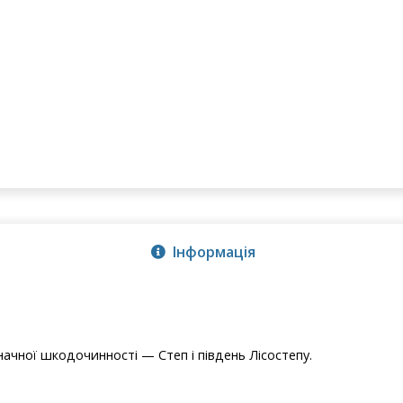
Інформація
чної шкодочинності — Степ і південь Лісостепу.