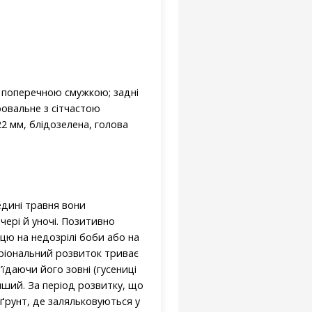
ю поперечною смужкою; задні
оовальне з сітчастою
2 мм, блідозелена, голова
едині травня вони
чері й уночі. Позитивно
цю на недозрілі боби або на
бріональний розвиток триває
їдаючи його зовні (гусениці
нший. За період розвитку, що
 ґрунт, де заляльковуються у