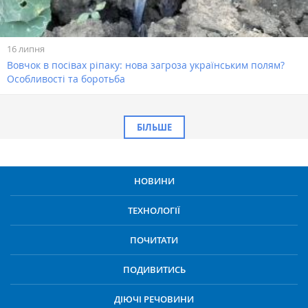
16 липня
Вовчок в посівах ріпаку: нова загроза українським полям?
Особливості та боротьба
БІЛЬШЕ
НОВИНИ
ТЕХНОЛОГІЇ
ПОЧИТАТИ
ПОДИВИТИСЬ
ДІЮЧІ РЕЧОВИНИ