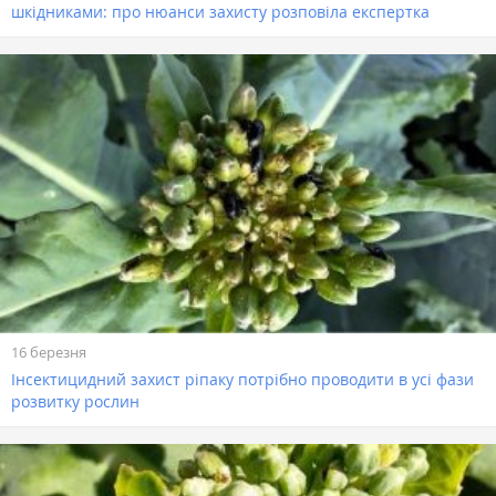
шкідниками: про нюанси захисту розповіла експертка
16 березня
Інсектицидний захист ріпаку потрібно проводити в усі фази
розвитку рослин