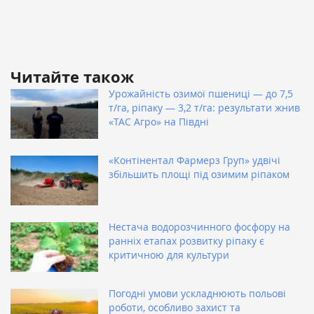
Читайте також
Урожайність озимої пшениці — до 7,5
т/га, ріпаку — 3,2 т/га: результати жнив
«ТАС Агро» на Півдні
«Контінентал Фармерз Груп» удвічі
збільшить площі під озимим ріпаком
Нестача водорозчинного фосфору на
ранніх етапах розвитку ріпаку є
критичною для культури
Погодні умови ускладнюють польові
роботи, особливо захист та