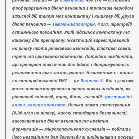
фосфорорганічна діюча речовина з тривалим періодом
захисної дії, також має контактну і кишкову дії. Друга
діюча речовина —
гамма-цигалотрин
, 4 г/л, піретроїд
останнього покоління, який підсилює контактну та
кишкову дію препарату. Інсектицид зареєстрований
на ріпаку проти ріпакового квіткоїда, ріпакової совки,
трача та прихованохоботників. Потрібно пам’ятати,
що препарат токсичний для бджіл і дотримуватись
регламентів його застосування. Незамінним є і інший
інсектицид компанії FMC — це
Вантекс®
. Він з успіхом
може використовуватися проти таких шкідників, як
ріпаковий квіткоїд, трач, білан, листоїд,
хрестоцвіті
клопи
,
оленка волохата
. Низька норма застосування
(0,06 л/га на ріпаку), високі стандарти безпечності,
високоактивна діюча речовина та новітня
формуляція — мікрокапсульвана суспензія — роблять
його незамінним для боротьби зі шкідниками в посівах