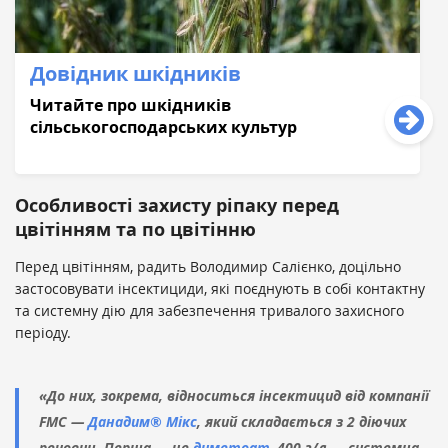
Довідник шкідників
Читайте про шкідників
сільськогосподaрських культур
Особливості захисту ріпаку перед
цвітінням та по цвітінню
Перед цвітінням, радить Володимир Салієнко, доцільно
застосовувати інсектициди, які поєднують в собі контактну
та системну дію для забезпечення тривалого захисного
періоду.
«До них, зокрема, відноситься інсектицид від компанії
FMC —
Данадим® Мікс
, який складається з 2 діючих
речовин. Перша — це
диметоат
, 400 г/л — системна