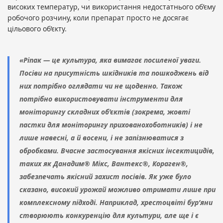
високих температур, чи використання недостатнього об’єму
робочого розчину, коли препарат просто не досягає
цільового об’єкту.
«Ріпак — це культура, яка вимагає посиленої уваги.
Посіви на присутність шкідників та пошкоджень від
них потрібно оглядати чи не щоденно. Також
потрібно використовувати інструменти для
моніторингу складних об’єктів (зокрема, жовті
пастки для моніторингу прихованохоботників) і не
лише навесні, а й восени, і не запізнюватися з
обробками. Вчасне застосування якісних інсектицидів,
таких як Данадим® Мікс, Вантекс®, Кораген®,
забезпечать якісний захист посівів. Як уже було
сказано, високий урожай можливо отримати лише при
комплексному підході. Наприклад, хрестоцвіті бур’яни
створюють конкуренцію для культури, але ще і є