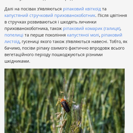
Далі на посівах з’являються
ріпаковий квіткоїд
та
капустяний стручковий прихованохоботник
. Після цвітіння
в стручках розвиваються і шкодять личинки
прихованохоботника, також
ріпаковий комарик (галиця)
,
попелиці
та перше покоління
капустяної молі
,
ріпаковий
листоїд
, гусениці якого також з’являються навесні. Тобто, як
бачимо, посіви ріпаку озимого фактично впродовж всього
вегетаційного періоду пошкоджуються різними
шкідниками.