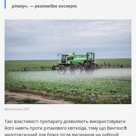
ріпаку», — розповідає експерт.
Внесення ЗЗР
Такі властивості препарату дозволяють використовувати
його навіть проти ріпакового квіткоїда, тому що Вантекс®
малотоксичний для бджіл після висихання на робочій