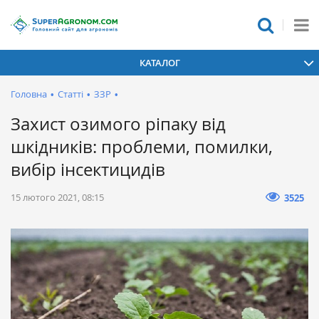
КАТАЛОГ
Головна
•
Статті
•
ЗЗР
•
Захист озимого ріпаку від
шкідників: проблеми, помилки,
вибір інсектицидів
15 лютого 2021, 08:15
3525