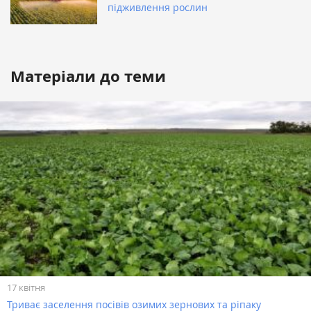
підживлення рослин
Матеріали до теми
17 квітня
Триває заселення посівів озимих зернових та ріпаку