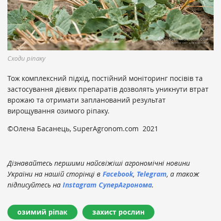
Сходи ріпаку
Тож комплексний підхід, постійний моніторинг посівів та
застосування дієвих препаратів дозволять уникнути втрат
врожаю та отримати запланований результат
вирощування озимого ріпаку.
©Олена Басанець, SuperAgronom.com 2021
Дізнавайтесь першими найсвіжіші агрономічні новини
України на нашій сторінці в
Facebook
,
Telegram
, а також
підписуйтесь на
Instagram СуперАгронома
.
озимий ріпак
захист рослин