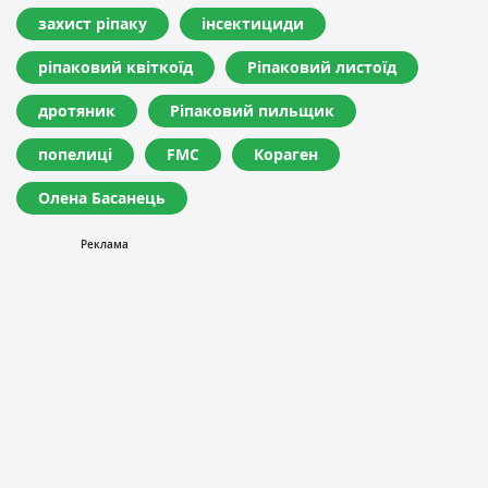
захист ріпаку
інсектициди
ріпаковий квіткоїд
Ріпаковий листоїд
дротяник
Ріпаковий пильщик
попелиці
FMC
Кораген
Олена Басанець