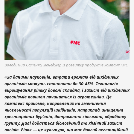
Володимир Салієнко, менеджер із розвитку продуктів компанії FMC
«За даними науковців, втрати врожаю від шкідливих
організмів можуть становити до 30-45%. Технологія
вирощування ріпаку доволі складна, і захист від шкідливих
організмів повинен починатися із агротехніки. Це
комплекс прийомів, направлених на зменшення
чисельності популяцій шкідників, наприклад, знищення
хрестоцвітих бур’янів, дотримання сівозміни, обробітку
ґрунту. Далі додається біологічний та хімічний захист
посівів. Ріпак — це культура, що має довгий вегетаційний