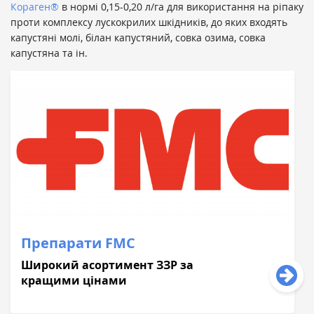
Кораген®
в нормі 0,15-0,20 л/га для використання на ріпаку
проти комплексу лускокрилих шкідників, до яких входять
капустяні молі, білан капустяний, совка озима, совка
капустяна та ін.
Препарати FMC
Широкий асортимент ЗЗР за
кращими цінами