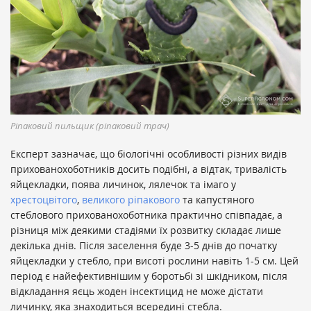
Ріпаковий пильщик (ріпаковий трач)
Експерт зазначає, що біологічні особливості різних видів
прихованохоботників досить подібні, а відтак, тривалість
яйцекладки, поява личинок, лялечок та імаго у
хрестоцвітого
,
великого ріпакового
та капустяного
стеблового прихованохоботника практично співпадає, а
різниця між деякими стадіями їх розвитку складає лише
декілька днів. Після заселення буде 3-5 днів до початку
яйцекладки у стебло, при висоті рослини навіть 1-5 см. Цей
період є найефективнішим у боротьбі зі шкідником, після
відкладання яєць жоден інсектицид не може дістати
личинку, яка знаходиться всередині стебла.