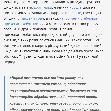
моменту посіву. Першими починають шкодити ґрунтові
шкідники, такі як
дротяники
, личинки
хрущів
, далі на
посівах можуть з’являтися підгризаючі
совки
, хрестоцвіті
блішки,
ріпаковий трач
, а також
капустяний стебловий
прихованохоботник
, який може заселяти посіви ріпаку
восени. В другій половині жовтня самиці
прихованохоботника відкладають яйця у пазухи молодих
листків, з яких розвиваються личинки. Також останніми
роками активно шкодить ріпаку такий доволі незвичний
шкідник, як капустяна міль. Вона має декілька поколінь за
рік, тому її гусені шкодять як в осінній, так і у весняний
період.
«Наразі практично все насіння ріпаку, яке
постачають насіннєві компанії, оброблене
інсектицидними протруйниками. Наступні осінні
інсектицидні обробки зазвичай направлені проти
хрестоцвітих блішок, ріпакового трача, а також
підгризаючих совок. На жаль, наші аграрії не звикли