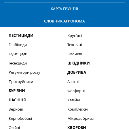
КАРТА ҐРУНТІВ
СЛОВНИК АГРОНОМА
ПЕСТИЦИДИ
Круп’яні
Гербіциди
Технічні
Фунгіциди
Овочеві
Інсекциди
ШКІДНИКИ
Регулятори росту
ДОБРИВА
Протруйники
Азотні
БУР’ЯНИ
Фосфорні
НАСІННЯ
Калійні
Зернові
Комплексні
Зернобобові
Мікродобрива
Олійні
ХВОРОБИ