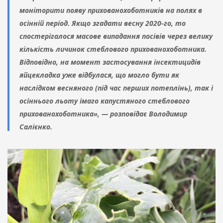
моніторити появу прихованохоботників на полях в
осінній період. Якщо згадати весну 2020-го, то
спостерігалося масове випадання посівів через велику
кількість личинок стеблового прихованохоботника.
Відповідно, на момент застосування інсектицидів
яйцекладка уже відбулася, що могло бути як
наслідком весняного (під час перших потеплінь), так і
осіннього льоту імаго капустяного стеблового
прихованохоботника», — розповідає Володимир
Салієнко.