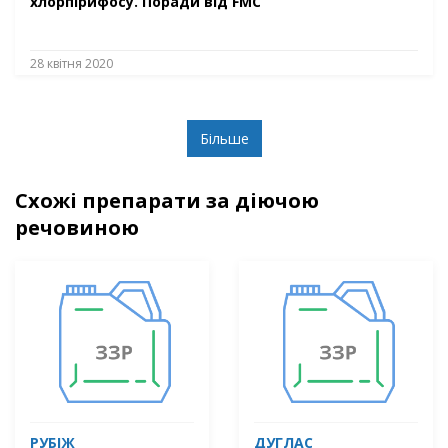
хлорпірифосу. Поради від FMC
28 квітня 2020
Більше
Схожі препарати за діючою
речовиною
РУБІЖ
ДУГЛАС