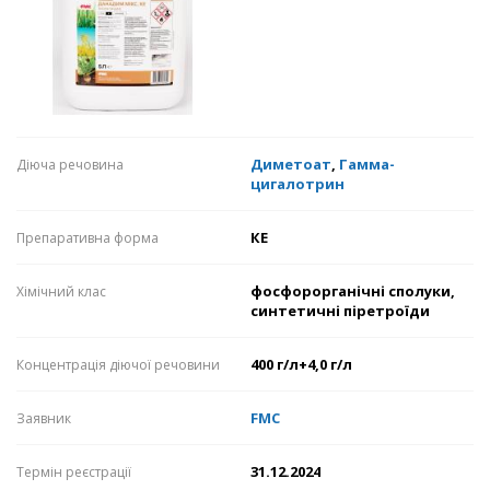
Диметоат
,
Гамма-
Діюча речовина
цигалотрин
КЕ
Препаративна форма
фосфорорганічні сполуки,
Хімічний клас
синтетичні піретроїди
400 г/л+4,0 г/л
Концентрація діючої речовини
FMC
Заявник
31.12.2024
Термін реєстрації