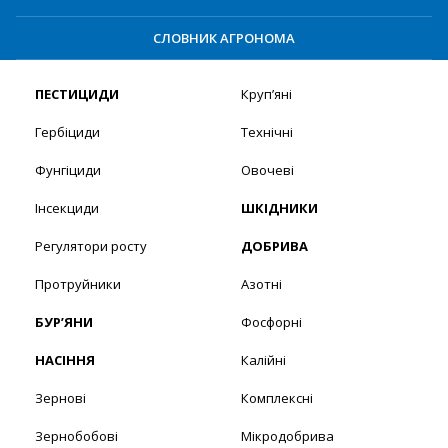
СЛОВНИК АГРОНОМА
ПЕСТИЦИДИ
Круп’яні
Гербіциди
Технічні
Фунгіциди
Овочеві
Інсекциди
ШКІДНИКИ
Регулятори росту
ДОБРИВА
Протруйники
Азотні
БУР’ЯНИ
Фосфорні
НАСІННЯ
Калійні
Зернові
Комплексні
Зернобобові
Мікродобрива