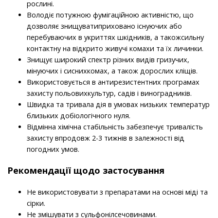
рослині.
Володіє потужною фумігаційною активністю, що
дозволяє знищуватиприховано існуючих або
перебуваючих в укриттях шкідників, а такожсильну
контактну на відкрито живучі комахи та їх личинки.
Знищує широкий спектр різних видів гризучих,
мінуючих і сиснихкомах, а також дорослих кліщів.
Використовується в антирезистентних програмах
захисту польовихкультур, садів і виноградників.
Швидка та тривала дія в умовах низьких температур
близьких добіологічного нуля.
Відмінна хімічна стабільність забезпечує тривалість
захисту впродовж 2-3 тижнів в залежності від
погодних умов.
Рекомендації щодо застосування
Не використовувати з препаратами на основі міді та
сірки.
Не змішувати з сульфонілсечовинами.