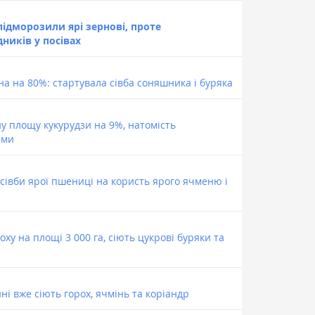
ідморозили ярі зернові, проте
ників у посівах
а на 80%: стартувала сівба соняшника і буряка
у площу кукурудзи на 9%, натомість
ими
 сівби ярої пшениці на користь ярого ячменю і
ху на площі 3 000 га, сіють цукрові буряки та
ні вже сіють горох, ячмінь та коріандр