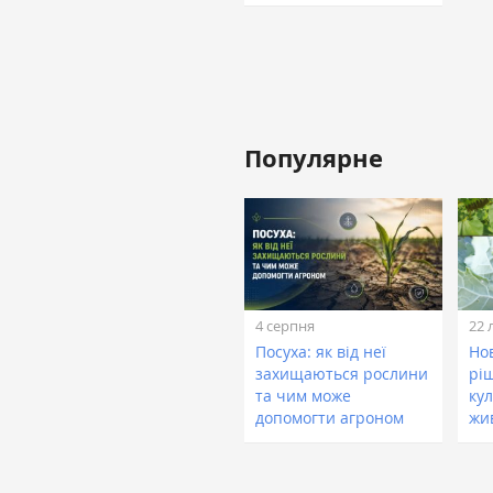
Популярне
4 серпня
22 
Посуха: як від неї
Нов
захищаються рослини
рі
та чим може
кул
допомогти агроном
жи