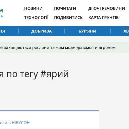
НОВИНИ
ПОЧИТАТИ
ДІЮЧІ РЕЧОВИНИ
ТЕХНОЛОГІЇ
ПОДИВИТИСЬ
КАРТА ҐРУНТІВ
НЯ
ДОБРИВА
БУР’ЯНИ
Х
 неї захищаються рослини та чим може допомогти агроном
я по тегу #ярий
двели в НІБУЛОН