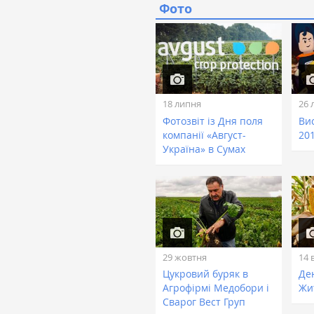
Фото
18 липня
26 
Фотозвіт із Дня поля
Ви
компанії «Август-
201
Україна» в Сумах
29 жовтня
14 
Цукровий буряк в
Де
Агрофірмі Медобори і
Жи
Сварог Вест Груп