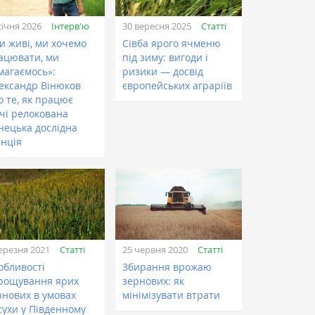
Інтерв'ю
Статті
січня 2026
30 вересня 2025
и живі, ми хочемо
Сівба ярого ячменю
ацювати, ми
під зиму: вигоди і
магаємось»:
ризики — досвід
ександр Вінюков
європейських аграріїв
о те, як працює
ічі релокована
нецька дослідна
анція
Статті
Статті
ерезня 2021
25 червня 2020
обливості
Збирання врожаю
рощування ярих
зернових: як
рнових в умовах
мінімізувати втрати
сухи у Південному