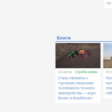
та
Блоги
Служба новин
22 квітня
29 с
Стала сівозміна з
Пос
гнучкими нюансами
кал
та елементи точного
пла
землеробства — агро-
сів
бізнес в Агробізнесі