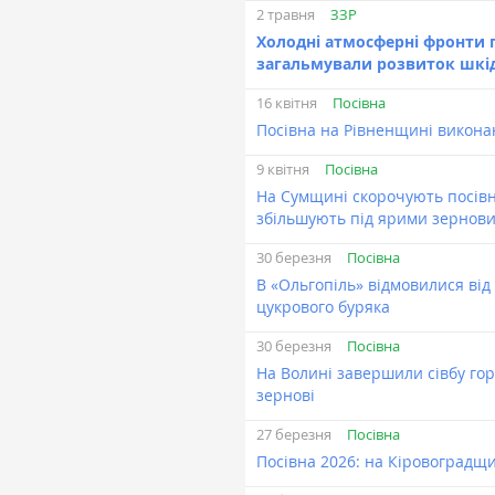
ЗЗР
2 травня
Холодні атмосферні фронти п
загальмували розвиток шкід
Посівна
16 квітня
Посівна на Рівненщині виконан
Посівна
9 квітня
На Сумщині скорочують посівн
збільшують під ярими зернов
Посівна
30 березня
В «Ольгопіль» відмовилися від
цукрового буряка
Посівна
30 березня
На Волині завершили сівбу горо
зернові
Посівна
27 березня
Посівна 2026: на Кіровоградщи