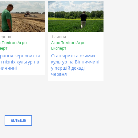
серпня
1 липня
оПолігон Агро
АгроПолігон Агро
перт
Експерт
рання зернових та
Стан ярих та озимих
н пізніх культур на
культур на Вінниччині
ниччині
у першій декаді
червня
БІЛЬШЕ