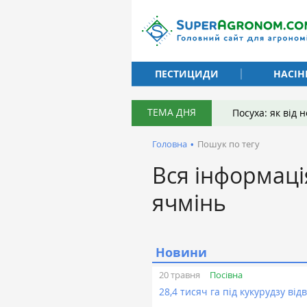
ПЕСТИЦИДИ
НАСІН
ТЕМА ДНЯ
Посуха: як від
Головна
•
Пошук по тегу
Вся інформаці
ячмінь
Новини
Посівна
20 травня
28,4 тисяч га під кукурудзу ві