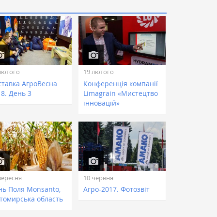
лютого
19 лютого
ставка АгроВесна
Конференція компанії
8. День 3
Limagrain «Мистецтво
інновацій»
вересня
10 червня
нь Поля Monsanto,
Агро-2017. Фотозвіт
томирська область