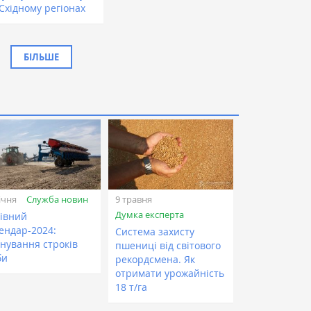
 Східному регіонах
БІЛЬШЕ
Служба новин
ічня
9 травня
Думка експерта
івний
ендар-2024:
Система захисту
нування строків
пшениці від світового
би
рекордсмена. Як
отримати урожайність
18 т/га