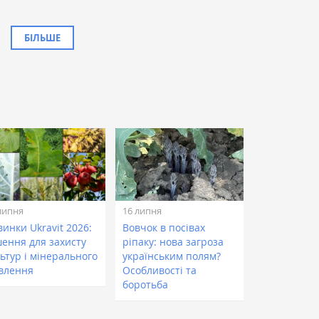
БІЛЬШЕ
липня
16 липня
инки Ukravit 2026:
Вовчок в посівах
шення для захисту
ріпаку: нова загроза
ьтур і мінерального
українським полям?
влення
Особливості та
боротьба