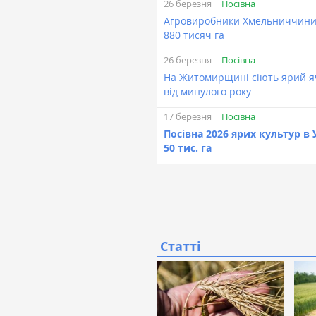
Посівна
26 березня
Агровиробники Хмельниччини р
880 тисяч га
Посівна
26 березня
На Житомирщині сіють ярий яч
від минулого року
Посівна
17 березня
Посівна 2026 ярих культур в У
50 тис. га
Статті