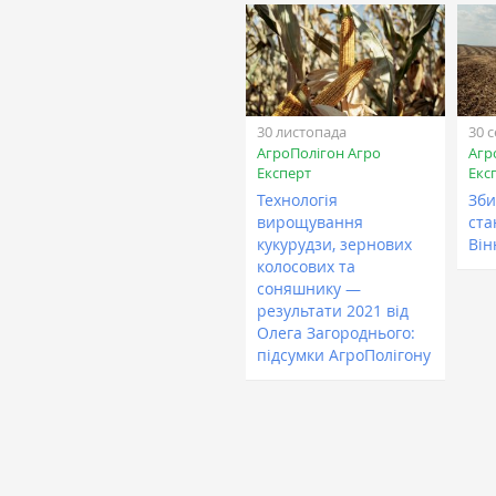
30 листопада
30 
АгроПолігон Агро
Агр
Експерт
Екс
Технологія
Зби
вирощування
ста
кукурудзи, зернових
Він
колосових та
соняшнику —
результати 2021 від
Олега Загороднього:
підсумки АгроПолігону