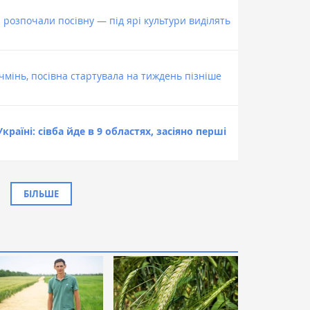
озпочали посівну — під ярі культури виділять
мінь, посівна стартувала на тиждень пізніше
країні: сівба йде в 9 областях, засіяно перші
БІЛЬШЕ