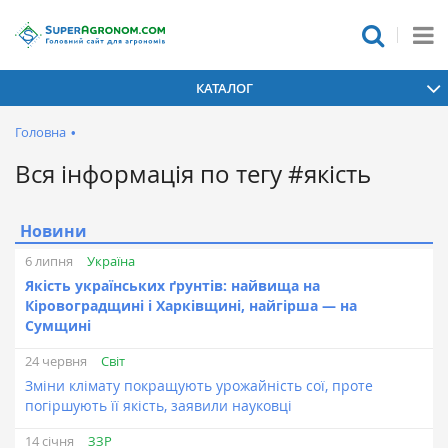
КАТАЛОГ
Головна
•
Вся інформація по тегу #якість
Новини
Україна
6 липня
Якість українських ґрунтів: найвища на
Кіровоградщині і Харківщині, найгірша — на
Сумщині
Світ
24 червня
Зміни клімату покращують урожайність сої, проте
погіршують її якість, заявили науковці
ЗЗР
14 січня