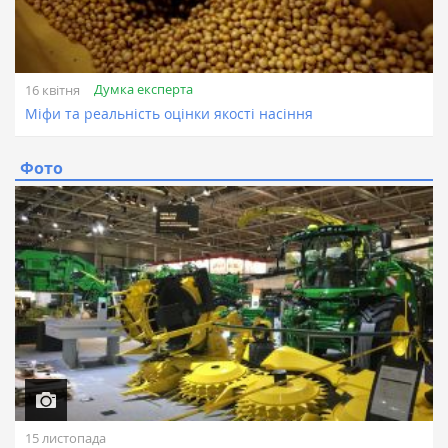
Думка експерта
16 квітня
Міфи та реальність оцінки якості насіння
Фото
15 листопада