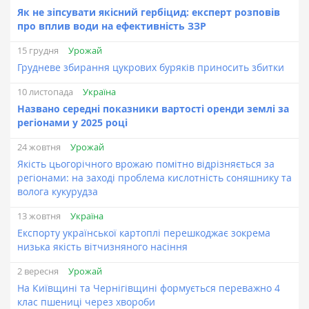
Як не зіпсувати якісний гербіцид: експерт розповів
про вплив води на ефективність ЗЗР
Урожай
15 грудня
Грудневе збирання цукрових буряків приносить збитки
Україна
10 листопада
Названо середні показники вартості оренди землі за
регіонами у 2025 році
Урожай
24 жовтня
Якість цьогорічного врожаю помітно відрізняється за
регіонами: на заході проблема кислотність соняшнику та
волога кукурудза
Україна
13 жовтня
Експорту української картоплі перешкоджає зокрема
низька якість вітчизняного насіння
Урожай
2 вересня
На Київщині та Чернігівщині формується переважно 4
клас пшениці через хвороби