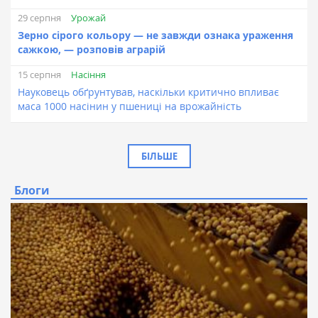
Урожай
29 серпня
Зерно сірого кольору — не завжди ознака ураження
сажкою, — розповів аграрій
Насіння
15 серпня
Науковець обґрунтував, наскільки критично впливає
маса 1000 насінин у пшениці на врожайність
БІЛЬШЕ
Блоги