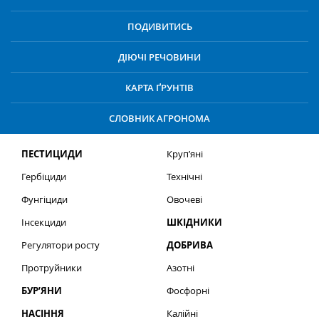
ПОДИВИТИСЬ
ДІЮЧІ РЕЧОВИНИ
КАРТА ҐРУНТІВ
СЛОВНИК АГРОНОМА
ПЕСТИЦИДИ
Круп’яні
Гербіциди
Технічні
Фунгіциди
Овочеві
Інсекциди
ШКІДНИКИ
Регулятори росту
ДОБРИВА
Протруйники
Азотні
БУР’ЯНИ
Фосфорні
НАСІННЯ
Калійні