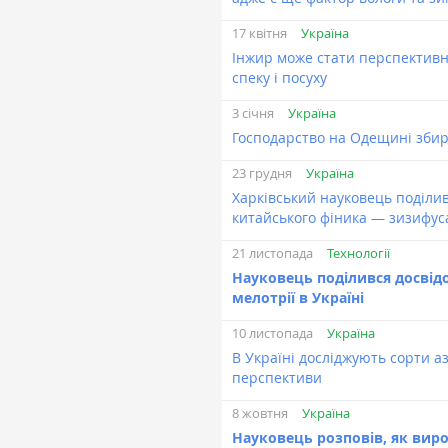
Україна
17 квітня
Інжир може стати перспективн
спеку і посуху
Україна
3 січня
Господарство на Одещині збир
Україна
23 грудня
Харківський науковець поділи
китайського фіника — зизифус
Технології
21 листопада
Науковець поділився досві
мелотрії в Україні
Україна
10 листопада
В Україні досліджують сорти а
перспективи
Україна
8 жовтня
Науковець розповів, як вир