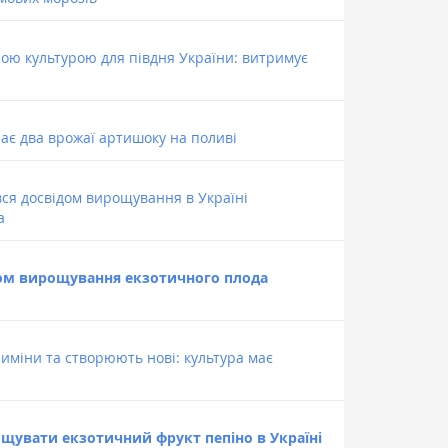
ою культурою для півдня України: витримує
ає два врожаї артишоку на поливі
вся досвідом вирощування в Україні
а
дом вирощування екзотичного плода
зиміни та створюють нові: культура має
ощувати екзотичний фрукт пепіно в Україні