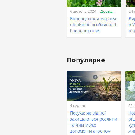
Досвід
6 лютого 2024
24 
Вирощування маракуї
Ви
північної: особливості
в У
і перспективи
пе
Популярне
4 серпня
22 
Посуха: як від неї
Нов
захищаються рослини
рі
та чим може
кул
допомогти агроном
жи