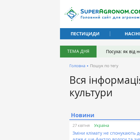
ПЕСТИЦИДИ
НАСІН
ТЕМА ДНЯ
Посуха: як від
Головна
•
Пошук по тегу
Вся інформаці
культури
Новини
Україна
27 квітня
Зміни клімату не спонукають д
адже є ще фактор вологи та з