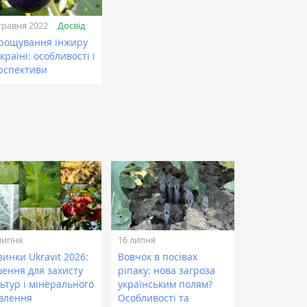
Досвід
травня 2022
рощування інжиру
країні: особливості і
рспективи
липня
16 липня
инки Ukravit 2026:
Вовчок в посівах
шення для захисту
ріпаку: нова загроза
ьтур і мінерального
українським полям?
влення
Особливості та