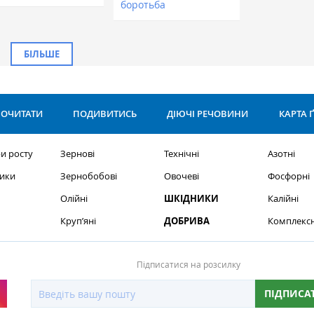
боротьба
БІЛЬШЕ
ОЧИТАТИ
ПОДИВИТИСЬ
ДІЮЧІ РЕЧОВИНИ
КАРТА 
и росту
Зернові
Технічні
Азотні
ики
Зернобобові
Овочеві
Фосфорні
Олійні
ШКІДНИКИ
Калійні
Круп’яні
ДОБРИВА
Комплексн
Підписатися на розсилку
ПІДПИСА