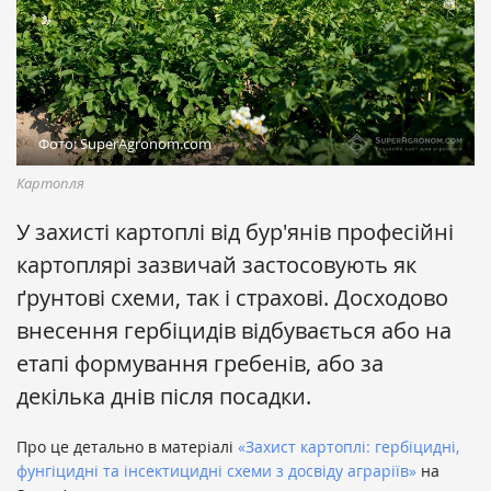
Фото: SuperAgronom.com
Картопля
У захисті картоплі від бур'янів професійні
картоплярі зазвичай застосовують як
ґрунтові схеми, так і страхові. Досходово
внесення гербіцидів відбувається або на
етапі формування гребенів, або за
декілька днів після посадки.
Про це детально в матеріалі
«Захист картоплі: гербіцидні,
фунгіцидні та інсектицидні схеми з досвіду аграріїв»
на