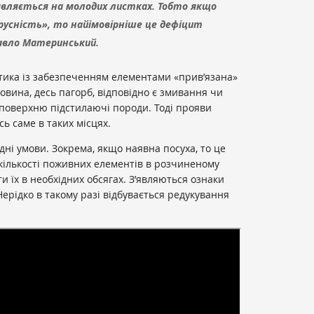
являється на молодих листках. Тобто якщо
сність», то найімовірніше це дефіцит
авло Материнський.
тика із забезпеченням елементами «прив’язана»
овина, десь пагорб, відповідно є змивання чи
 поверхню підстилаючі породи. Тоді прояви
ь саме в таких місцях.
одні умови. Зокрема, якщо наявна посуха, то це
 кількості поживних елементів в розчиненому
и їх в необхідних обсягах. З’являються ознаки
Нерідко в такому разі відбувається редукування