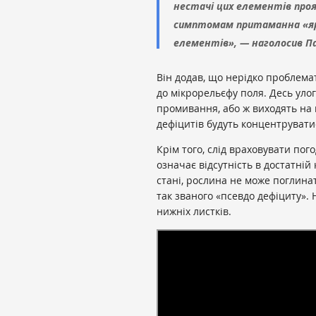
нестачі цих елементів про
симптомам притаманна «яру
елементів», — наголосив П
Він додав, що нерідко проблема
до мікрорельєфу поля. Десь улог
промивання, або ж виходять на
дефіцитів будуть концентруватис
Крім того, слід враховувати пог
означає відсутність в достатній
стані, рослина не може поглинат
так званого «псевдо дефіциту». 
нижніх листків.