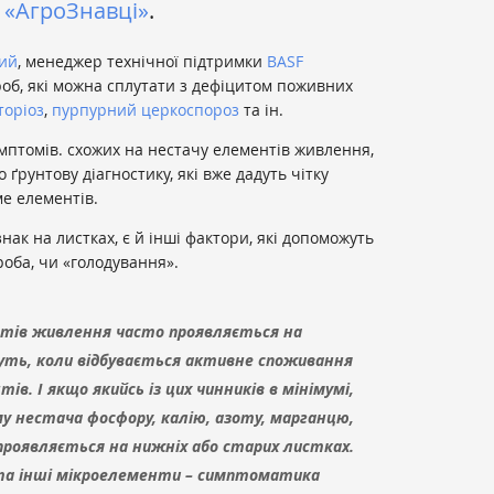
і «АгроЗнавці»
.
ий
, менеджер технічної підтримки
BASF
роб, які можна сплутати з дефіцитом поживних
торіоз
,
пурпурний церкоспороз
та ін.
имптомів. схожих на нестачу елементів живлення,
 ґрунтову діагностику, які вже дадуть чітку
ме елементів.
знак на листках, є й інші фактори, які допоможуть
оба, чи «голодування».
тів живлення часто проявляється на
уть, коли відбувається активне споживання
в. І якщо якийсь із цих чинників в мінімумі,
му нестача фосфору, калію, азоту, марганцю,
 проявляється на нижніх або старих листках.
о та інші мікроелементи – симптоматика