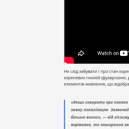
Не слід забувати і про стан ко
кореневих гнилей (фузаріозної,
елементів живлення, що відобра
«Якщо говорити про ознаки
певну локалізацію. Зазвичай
більше вологи, — від лісос
вирівняне, то поширення хв