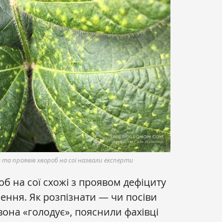
та проявів хвороб на сої назвали експерти
б на сої схожі з проявом дефіциту
ення. Як розпізнати — чи посіви
вона «голодує», пояснили фахівці