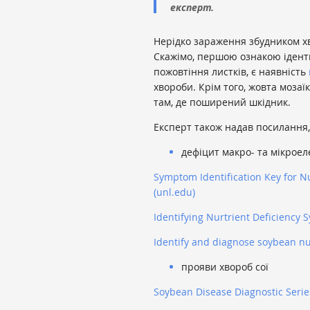
експерт.
Нерідко зараження збудником хв
Скажімо, першою ознакою іденти
пожовтіння листків, є наявність
хвороби. Крім того, жовта мозаї
там, де поширений шкідник.
Експерт також надав посилання,
дефіцит макро- та мікроел
Symptom Identification Key for N
(unl.edu)
Identifying Nurtrient Deficiency
Identify and diagnose soybean nut
прояви хвороб сої
Soybean Disease Diagnostic Serie