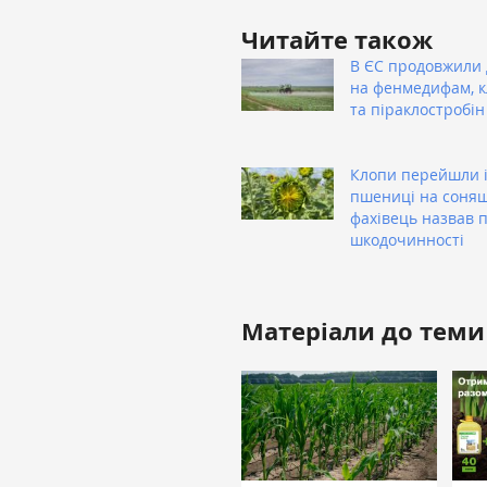
Читайте також
В ЄС продовжили 
на фенмедифам, 
та піраклостробін
Клопи перейшли 
пшениці на соня
фахівець назвав п
шкодочинності
Матеріали до теми