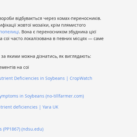
ороби відбувається через комах-переносників.
фікації жовтої мозаїки, крім плямистого
попелиці
. Вона є переносником збудника цієї
ка сої часто локалізована в певних місцях — саме
 за якими можна дізнатись, як виглядають:
ементів на сої
utrient Deficiencies in Soybeans | CropWatch
 Symptoms in Soybeans (no-tillfarmer.com)
rient deficiencies | Yara UK
s (PP1867) (ndsu.edu)