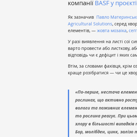
компанії
BASF
у проєкт
Як зазначив
Павло Материнськ
Agricultural Solutions
, серед хво
елементів, —
жовта мозаїка
,
сеп
У разі виявлення на листі сої с
варто провести або листкову, або
відповідь чи є дефіцит і яких са
Втім, за словами фахівця, крім о
краще розібратися — чи це хвор
«По-перше, нестача елемен
рослинах, що активно рост
вологи та поживних елементі
то рослина реагує. При цьо
хлору в більшості випадків
Бор, молібден, цинк, заліз