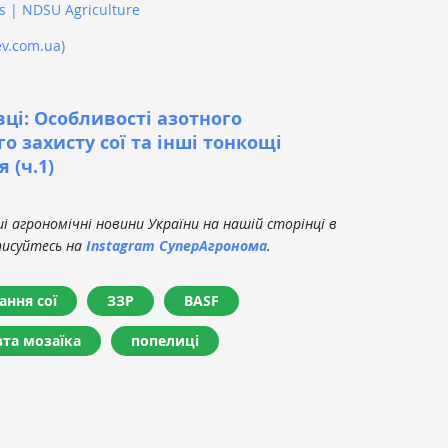
s | NDSU Agriculture
ev.com.ua)
ці: Особливості азотного
о захисту сої та інші тонкощі
 (ч.1)
 агрономічні новини України на нашій сторінці в
писуйтесь на
Instagram СуперАгронома
.
ння сої
ЗЗР
BASF
та мозаїка
попелиці