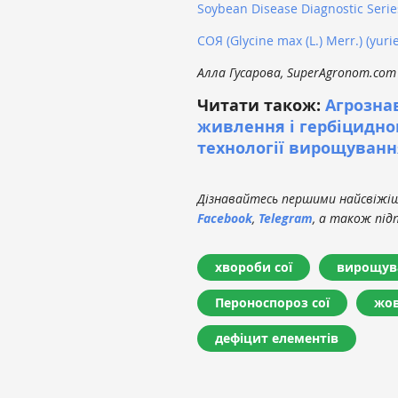
Soybean Disease Diagnostic Serie
СОЯ
(Glycine max (L.) Merr.)
(yuri
Алла Гусарова, SuperAgronom.com
Читати також:
Агрознав
живлення і гербіцидног
технології вирощування
Дізнавайтесь першими найсвіжіші
Facebook
,
Telegram
, а також під
хвороби сої
вирощува
Пероноспороз сої
жов
дефіцит елементів