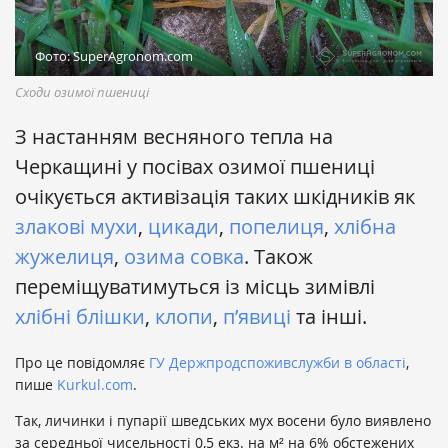
Фото: SuperAgronom.com
Сходи озимої пшениці
З настанням весняного тепла на
Черкащині у посівах озимої пшениці
очікується активізація таких шкідників як
злакові мухи
,
цикади
,
попелиця
,
хлібна
жужелиця
,
озима совка
. Також
переміщуватимуться із місць зимівлі
хлібні блішки
,
клопи
,
п’явиці
та інші.
Про це повідомляє
ГУ Держпродспоживслужби в області
,
пише
Kurkul.com
.
Так, личинки і пупарії шведських мух восени було виявлено
за середньої чисельності 0,5 екз. на м² на 6% обстежених