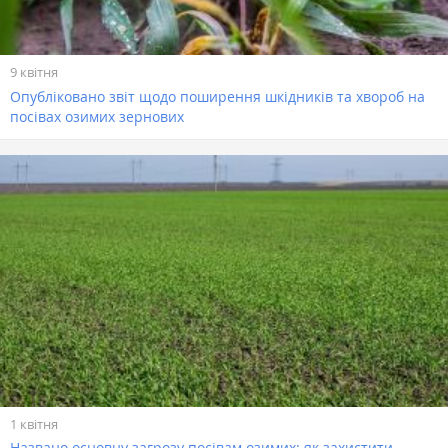
9 квітня
Опубліковано звіт щодо поширення шкідників та хвороб на
посівах озимих зернових
1 квітня
Названо основну загрозу посівам озимих: як захистити