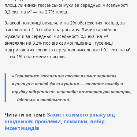
площ, личинки гессенської мухи за середньої чисельності
0,2 екз. на м² — на 2,7% площ.
Злакові попелиці виявляли на 2% обстежених посівів, за
чисельності 1-5 особин на рослину. Личинки хлібної
жужелиці за середньої чисельності 0,3 екз. на м² —
виявляли на 3,2% посівів озимої пшениці, гусениці
підгризаючих совок за середньої чисельності 0,1 екз. на м²
— на 1% обстежених посівів.
«Сприятиме заселенню посівів озимих зернових
культур в період фази кущіння — початок виходу в
трубку відсутність перепадів температури повітря»,
— йдеться в повідомленні.
Читати по темі:
Захист озимого ріпаку від
шкідників: проблеми, помилки, вибір
інсектицидів