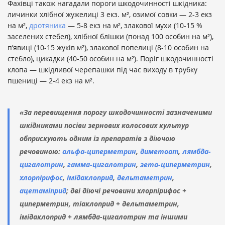
Фахівці також нагадали пороги шкодочинності шкідника:
личинки хлібної жужелиці 3 екз. м², озимої совки — 2-3 екз
на м²,
дротяника
— 5-8 екз на м², злакової мухи (10-15 %
заселених стебел), хлібної блішки (понад 100 особин на м²),
п’явиці (10-15 жуків м²), злакової попелиці (8-10 особин на
стебло), цикадки (40-50 особин на м²). Поріг шкодочинності
клопа — шкідливої черепашки під час виходу в трубку
пшениці — 2-4 екз на м².
«За перевищення порогу шкодочинності зазначеними
шкідниками посіви зернових колосових культур
обприскують одним із препаратів з діючою
речовиною:
альфа-циперметрин
,
диметоат
,
лямбда-
цигалотрин
,
гамма-цигалотрин
,
зета-циперметрин
,
хлорпірифос
,
імідаклоприд
,
дельтаметрин
,
ацетаміприд
; дві діючі речовини хлорпірифос +
циперметрин, тіаклоприд + дельтаметрин,
імідаклоприд + лямбда-цигалотрин та іншими