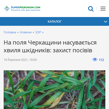
КАТАЛОГ
Головна
•
Новини
•
ЗЗР
•
На поля Черкащини насувається
хвиля шкідників: захист посівів
16 березня 2021, 18:00
112