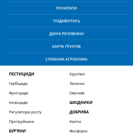
ПОЧИТАТИ
ПОДИВИТИСЬ
ДІЮЧІ РЕЧОВИНИ
КАРТА ҐРУНТІВ
СЛОВНИК АГРОНОМА
ПЕСТИЦИДИ
Круп’яні
Гербіциди
Технічні
Фунгіциди
Овочеві
Інсекциди
ШКІДНИКИ
Регулятори росту
ДОБРИВА
Протруйники
Азотні
БУР’ЯНИ
Фосфорні