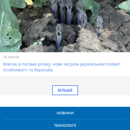
16 липня
Вовчок в посівах ріпаку: нова загроза українським полям?
Особливості та боротьба
БІЛЬШЕ
НОВИНИ
ТЕХНОЛОГІЇ