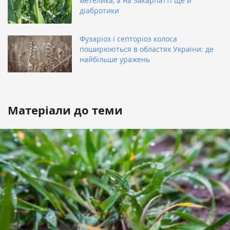
метелика, а на Закарпатті ще й
діабротики
Фузаріоз і септоріоз колоса
поширюються в областях України: де
найбільше уражень
Матеріали до теми