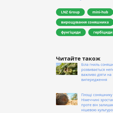
LNZ Group
mini-hub
вирощування соняшника
фунгіциди
гербіциди
Читайте також
Біла гниль соняш
розвивається неп
важливо діяти на
випередження
Площі соняшнику
Німеччині зроста
проте він залиша
нішевою культуро