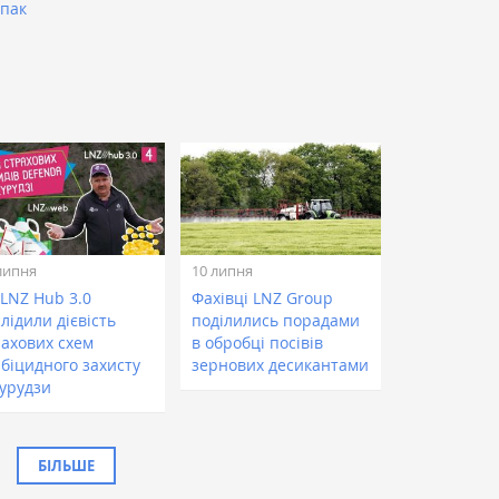
іпак
липня
10 липня
 LNZ Hub 3.0
Фахівці LNZ Group
лідили дієвість
поділились порадами
рахових схем
в обробці посівів
рбіцидного захисту
зернових десикантами
курудзи
БІЛЬШЕ