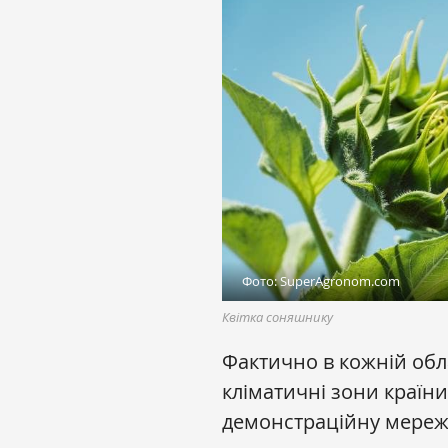
Фото: SuperAgronom.com
Квітка соняшнику
Фактично в кожній обла
кліматичні зони країн
демонстраційну мережу