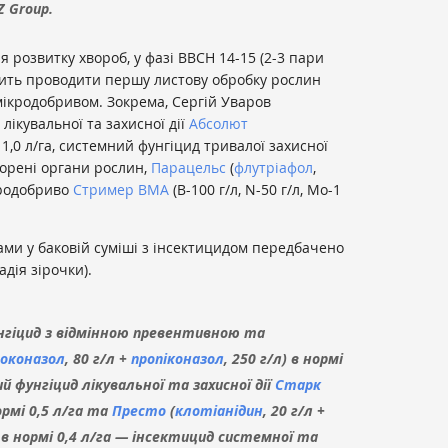
Z Group.
я розвитку хвороб, у фазі ВВСН 14-15 (2-3 пари
дить проводити першу листову обробку рослин
 мікродобривом. Зокрема, Сергій Уваров
ікувальної та захисної дії
Абсолют
ю 1,0 л/га, системний фунгіцид тривалої захисної
ворені органи рослин,
Парацельс
(
флутріафол
,
кродобриво
Стример BMA
(В-100 г/л, N-50 г/л, Mo-1
ами у баковій суміші з інсектицидом передбачено
адія зірочки).
унгіцид з відмінною превентивною та
оконазол
, 80 г/л +
пропіконазол
, 250 г/л) в нормі
й фунгіцид лікувальної та захисної дії
Старк
нормі 0,5 л/га та
Престо
(
клотіанідин
, 20 г/л +
) в нормі 0,4 л/га — інсектицид системної та