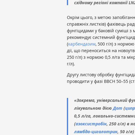
східному регіоні компанії LN
Окрім цього, з метою запобіганн
справжніх листків) фахівець ра
фунгіцидами у баковій суміші з
рекомендує системний фунгіцид л
(
карбендазим
, 500 г/л) з нормо
дії, що переноситься на новоут
250 г/л) з нормою 0,5 л/га та мі
г/л).
Другу листову обробку фунгіцид
проводити у фазі ВВСН 50–55 (ст
«Зокрема, універсальний ф
лікувальною дією
Дот
(
ципр
0,5 л/га, локально-системни
(
азоксистробін
, 250 г/л) в 
лямбда-цигалотрин
, 50 г/л