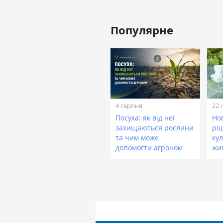
Популярне
4 серпня
22 
Посуха: як від неї
Нов
захищаються рослини
рі
та чим може
кул
допомогти агроном
жи