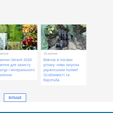
липня
16 липня
инки Ukravit 2026:
Вовчок в посівах
шення для захисту
ріпаку: нова загроза
ьтур і мінерального
українським полям?
влення
Особливості та
боротьба
БІЛЬШЕ