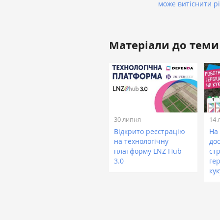
може витіснити р
Матеріали до теми
30 липня
14 
Відкрито реєстрацію
На
на технологічну
дос
платформу LNZ Hub
ст
3.0
ге
ку