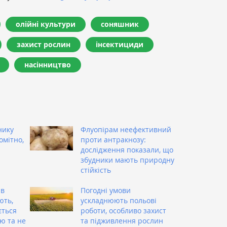
олійні культури
соняшник
захист рослин
інсектициди
насінництво
нику
Флуопірам неефективний
омітно,
проти антракнозу:
дослідження показали, що
збудники мають природну
стійкість
 в
Погодні умови
ють,
ускладнюють польові
ється
роботи, особливо захист
ю та не
та підживлення рослин