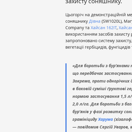
захисту соняшнику.
Цьогоріч на демонстраційній ме
соняшнику
Дівна
(SW1020L), Маг
Company та
Хайсан 162IT
,
Хайсан
використанням засобів захисту
запропоновано систему захисту
вегетації гербіцидів, фунгіцидів
«Для боротьби з бур’янами н
що передбачає застосування
Зокрема, проти однорічних 
в баковій суміші ґрунтові г
нормою застосування 1,5 л
2,0 л/га. Для боротьби з б
бур’янів у фазі розвитку со
грамініциду
Харума
(хізалофо
— повідомив Сергій Уваров,