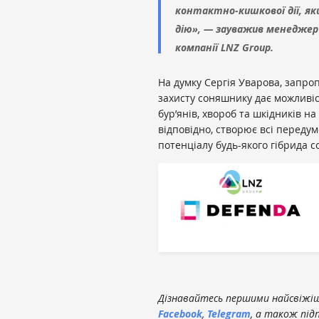
контактно-кишкової дії, як
дію», — зауважив менеджер і
компанії LNZ Group.
На думку Сергія Уварова, запро
захисту соняшнику дає можливі
бур’янів, хвороб та шкідників на
відповідно, створює всі переду
потенціалу будь-якого гібрида 
Дізнавайтесь першими найсвіжіші
Facebook
,
Telegram
, а також під