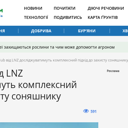
НОВИНИ
ПОЧИТАТИ
ДІЮЧІ РЕЧОВИНИ
ТЕХНОЛОГІЇ
ПОДИВИТИСЬ
КАРТА ҐРУНТІВ
НЯ
ДОБРИВА
БУР’ЯНИ
Х
 неї захищаються рослини та чим може допомогти агроном
Hub від LNZ досліджуватимуть комплексний підхід до захисту соняшник
д LNZ
муть комплексний
исту соняшнику
591