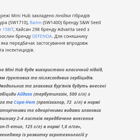
режі Mini Hub закладено лінійки гібридів
ура (SW1710),
Валін
(SW1400) бренду S&W Seed
 158IT
, Хайсан 298 бренду Advanta seed з
 рослин бренду
DEFENDA
. Для соняшнику
, яка передбачає застосування впродовж
 та інсектицидів.
а Mini Hub буде використано класичний підхід,
м ґрунтових та післясходових гербіцидів.
дводольних та злакових бур’янів будуть внесені
ербіциди
Айдахо
(тербутилазін, 500 г/л) з
/га та
Сора-Нет
(пропізохлор, 72 г/л) в нормі
агаторічними та однорічними видами злакових
няшнику 2-4 листків передбачене внесення
п-П-етил, 125 г/л) в нормі 1,0 л/га»,
 менеджер із розвитку агротехнологій у