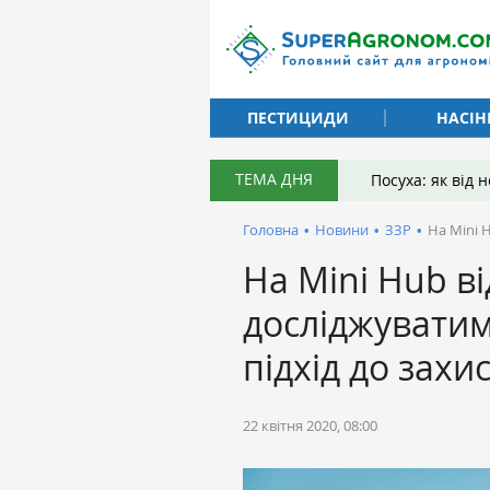
ПЕСТИЦИДИ
НАСІН
ТЕМА ДНЯ
Посуха: як від
Головна
•
Новини
•
ЗЗР
•
На Mini 
На Mini Hub ві
досліджувати
підхід до зах
22 квітня 2020, 08:00