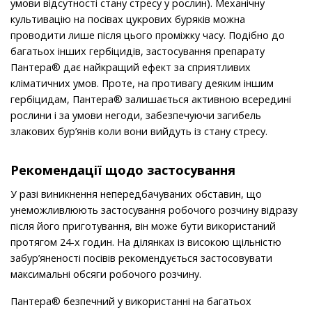
умови відсутності стану стресу у рослин). Механічну
культивацію на посівах цукрових буряків можна
проводити лише після цього проміжку часу. Подібно до
багатьох інших гербіцидів, застосування препарату
Пантера® дає найкращий ефект за сприятливих
кліматичних умов. Проте, на противагу деяким іншим
гербіцидам, Пантера® залишається активною всередині
рослини і за умови негоди, забезпечуючи загибель
злакових бур’янів коли вони вийдуть із стану стресу.
Рекомендації щодо застосування
У разі виникнення непередбачуваних обставин, що
унеможливлюють застосування робочого розчину відразу
після його приготування, він може бути використаний
протягом 24-х годин. На ділянках із високою щільністю
забур’яненості посівів рекомендується застосовувати
максимальні обсяги робочого розчину.
Пантера® безпечний у використанні на багатьох