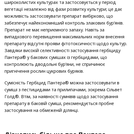
широколистих культурах та застосовується у період
вегетації незалежно від фази розвитку культури; це дає
можливість застосовувати препарат вибірково, що
забезпечує найекономніший контроль злакових бур’янів.
Препарат не має неприємного запаху. Навіть за
випадкового перевищення максимальних норм внесення
препарату відсутні прояви фітотоксичності щодо культур.
Завдяки високій селективності застосування гербіциду
Пантера® у бакових сумішах із гербіцидами, що
контролюють дводольні бур’яни, не спричинює
пригнічення рослин цукрових буряків.
Сумісність Гербіцид Пантера® можна застосовувати в
суміші з пестицидами та прилипачами, зокрема Сільвет
Голд®. Втім, за наявності сумнівів щодо застосування
препарату в баковій суміші, рекомендується пробне
застосування на обмеженій ділянці.