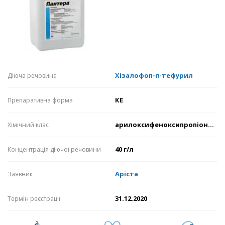
Хізалофоп-п-тефурил
Діюча речовина
КЕ
Препаративна форма
арилоксифеноксипропіонати
Хімічний клас
40 г/л
Концентрація діючої речовини
Аріста
Заявник
31.12.2020
Термін реєстрації