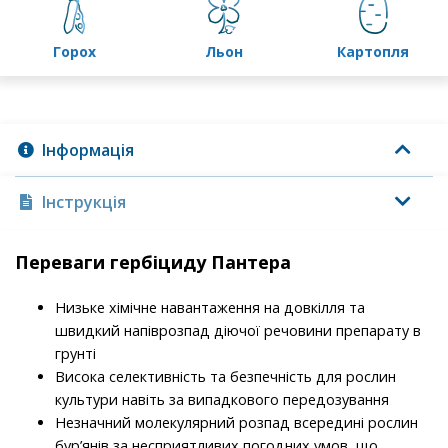
горох
льон
картопля
Інформація
Інструкція
Переваги гербіциду Пантера
Низьке хімічне навантаження на довкілля та
швидкий напіврозпад діючої речовини препарату в
грунті
Висока селективність та безпечність для рослин
культури навіть за випадкового передозування
Незначний молекулярний розпад всередині рослин
бур’янів за несприятливих погодних умов, що