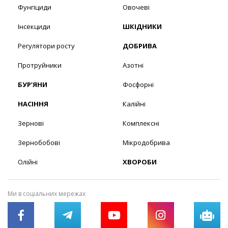
Фунгіциди
Овочеві
Інсекциди
ШКІДНИКИ
Регулятори росту
ДОБРИВА
Протруйники
Азотні
БУР’ЯНИ
Фосфорні
НАСІННЯ
Калійні
Зернові
Комплексні
Зернобобові
Мікродобрива
Олійні
ХВОРОБИ
Ми в соціальних мережах