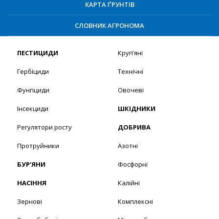
КАРТА ҐРУНТІВ
СЛОВНИК АГРОНОМА
ПЕСТИЦИДИ
Круп’яні
Гербіциди
Технічні
Фунгіциди
Овочеві
Інсекциди
ШКІДНИКИ
Регулятори росту
ДОБРИВА
Протруйники
Азотні
БУР’ЯНИ
Фосфорні
НАСІННЯ
Калійні
Зернові
Комплексні