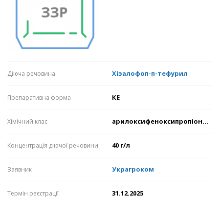
Хізалофоп-п-тефурил
Діюча речовина
КЕ
Препаративна форма
арилоксифеноксипропіонати
Хімічний клас
40 г/л
Концентрація діючої речовини
Украгроком
Заявник
31.12.2025
Термін реєстрації