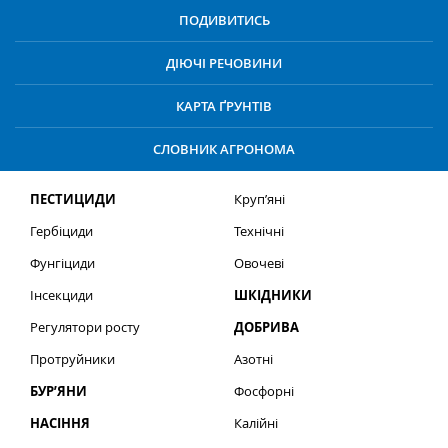
ПОДИВИТИСЬ
ДІЮЧІ РЕЧОВИНИ
КАРТА ҐРУНТІВ
СЛОВНИК АГРОНОМА
ПЕСТИЦИДИ
Круп’яні
Гербіциди
Технічні
Фунгіциди
Овочеві
Інсекциди
ШКІДНИКИ
Регулятори росту
ДОБРИВА
Протруйники
Азотні
БУР’ЯНИ
Фосфорні
НАСІННЯ
Калійні