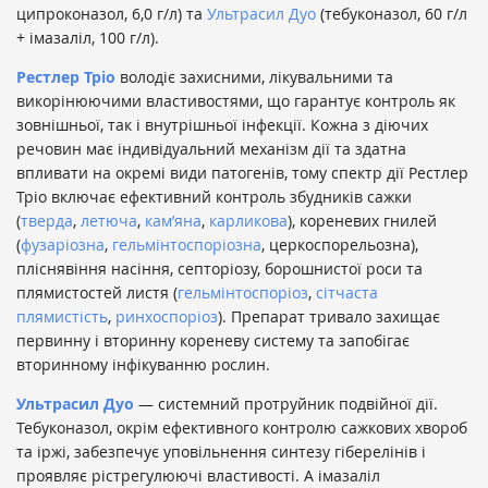
ципроконазол, 6,0 г/л) та
Ультрасил Дуо
(тебуконазол, 60 г/л
+ імазаліл, 100 г/л).
Рестлер Тріо
володіє захисними, лікувальними та
викорінюючими властивостями, що гарантує контроль як
зовнішньої, так і внутрішньої інфекції. Кожна з діючих
речовин має індивідуальний механізм дії та здатна
впливати на окремі види патогенів, тому спектр дії Рестлер
Тріо включає ефективний контроль збудників сажки
(
тверда
,
летюча
,
кам’яна
,
карликова
), кореневих гнилей
(
фузаріозна
,
гельмінтоспоріозна
, церкоспорельозна),
пліснявіння насіння, септоріозу, борошнистої роси та
плямистостей листя (
гельмінтоспоріоз
,
сітчаста
плямистість
,
ринхоспоріоз
). Препарат тривало захищає
первинну і вторинну кореневу систему та запобігає
вторинному інфікуванню рослин.
Ультрасил Дуо
— системний протруйник подвійної дії.
Тебуконазол, окрім ефективного контролю сажкових хвороб
та іржі, забезпечує уповільнення синтезу гіберелінів і
проявляє рістрегулюючі властивості. А імазаліл