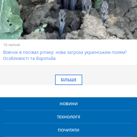
16 липня
Вовчок в посівах ріпаку: нова загроза українським полям?
Особливості та боротьба
БІЛЬШЕ
НОВИНИ
ТЕХНОЛОГІЇ
ПОЧИТАТИ