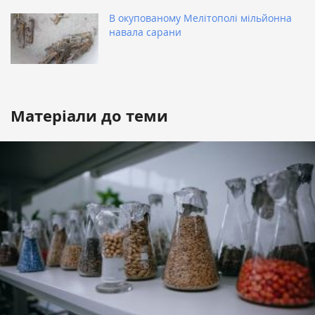
В окупованому Мелітополі мільйонна
навала сарани
Матеріали до теми