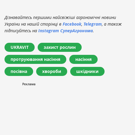
Дізнавайтесь першими найсвіжіші агрономічні новини
України на нашій сторінці в
Facebook
,
Telegram
, а також
підписуйтесь на
Instagram СуперАгронома
.
UKRAVIT
захист рослин
протруювання насіння
насіння
посівна
хвороби
шкідники