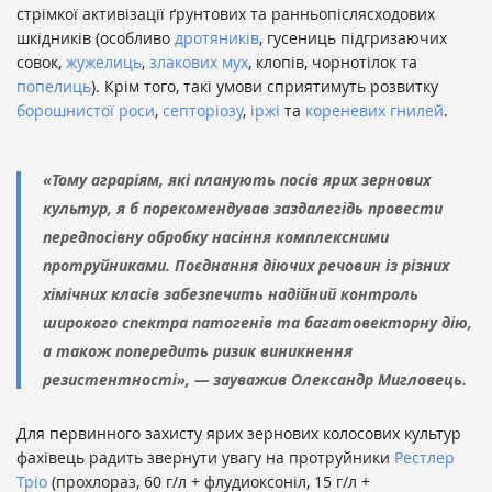
стрімкої активізації ґрунтових та ранньопіслясходових
шкідників (особливо
дротяників
, гусениць підгризаючих
совок,
жужелиць
,
злакових мух
, клопів, чорнотілок та
попелиць
). Крім того, такі умови сприятимуть розвитку
борошнистої роси
,
септоріозу
,
іржі
та
кореневих гнилей
.
«Тому аграріям, які планують посів ярих зернових
культур, я б порекомендував заздалегідь провести
передпосівну обробку насіння комплексними
протруйниками. Поєднання діючих речовин із різних
хімічних класів забезпечить надійний контроль
широкого спектра патогенів та багатовекторну дію,
а також попередить ризик виникнення
резистентності», — зауважив Олександр Мигловець.
Для первинного захисту ярих зернових колосових культур
фахівець радить звернути увагу на протруйники
Рестлер
Тріо
(прохлораз, 60 г/л + флудиоксоніл, 15 г/л +