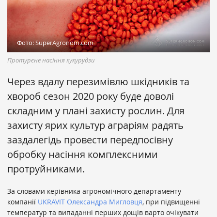
Фото: SuperAgronom.com
Протурєне насіння кукурудзи
Через вдалу перезимівлю шкідників та
хвороб сезон 2020 року буде доволі
складним у плані захисту рослин. Для
захисту ярих культур аграріям радять
заздалегідь провести передпосівну
обробку насіння комплексними
протруйниками.
За словами керівника агрономічного департаменту
компанії
UKRAVIT
Олександра Мигловця
, при підвищенні
температур та випаданні перших дощів варто очікувати