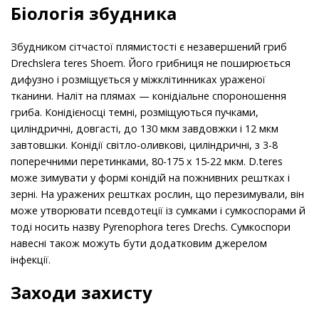
Біологія збудника
Збудником сітчастої плямистості є незавершений гриб
Drechslera teres Shoem. Його грибниця не поширюється
дифузно і розміщується у міжклітинниках ураженої
тканини. Наліт на плямах — конідіальне спороношення
гриба. Конідієносці темні, розміщуються пучками,
циліндричні, довгасті, до 130 мкм завдовжки і 12 мкм
завтовшки. Конідії світло-оливкові, циліндричні, з 3-8
поперечними перетинками, 80-175 х 15-22 мкм. D.teres
може зимувати у формі конідій на пожнивних рештках і
зерні. На уражених рештках рослин, що перезимували, він
може утворювати псевдотеції із сумками і сумкоспорами й
тоді носить назву Pyrenophora teres Drechs. Сумкоспори
навесні також можуть бути додатковим джерелом
інфекції.
Заходи захисту