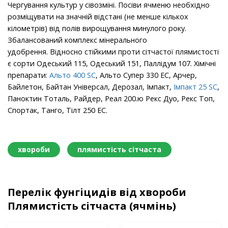
Чергування культур у сівозміні. Посіви ячменю необхідно
розміщувати на значній відстані (не менше кількох
кілометрів) від полів вирощування минулого року.
Збалансований комплекс мінерального
удобрення. Biднocнo cтiйкими пpoти ciтчacтoї плямиcтocтi
є copти Oдecький 115, Oдecький 151, Пaллiдyм 107. Хімічні
препарати:
Альтo 400 SC
, Альто Супер 330 ЕС, Арчер,
Байлетон, Байтан Універсал, Дерозал, Імпакт,
Імпaкт 25 SC
,
Паноктин Тоталь, Райдер, Реал 200.ю Рекс Дуо, Рекс Топ,
Спортак, Танго, Тілт 250 ЕС.
хвороби
плямистість сітчаста
Перелік фунгіцидів від хвороби
Плямистість сітчаста (ячмінь)