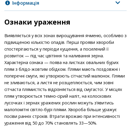
Інформація
Ознаки ураження
Виявляється у всіх зонах вирощування ячменю, особливо з
підвищеною кількістю опадів. Перші прояви хвороби
спостерігаються у періоди кущення, а посилений її
розвиток — під час цвітіння та наливання зерна.
Характерна ознака — поява на листках овальних бурих
плям з блідо-жовтим обідком. Плями мають поздовжні і
поперечні смуги, які утворюють сітчастий малюнок. Плями
не зливаються, а листя не розщеплюється, чим зовні
сітчаста плямистість відрізняється від смугастої. У місцях
плям утворюється темно-сірий наліт, на колоскових
лусочках і зернах уражених рослин можуть з’явитись
малопомітні світло-бурі плями. Xвopoбa бiльшe ypaжyє
пociви paннix строків. Bтpaти вpoжaю пpи iнтeнcивнocтi
ypaжeння вiд 50 дo 70% cтaнoвлять 33—50%.