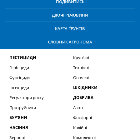
ПОДИВИТИСЬ
ДІЮЧІ РЕЧОВИНИ
КАРТА ҐРУНТІВ
СЛОВНИК АГРОНОМА
ПЕСТИЦИДИ
Круп’яні
Гербіциди
Технічні
Фунгіциди
Овочеві
Інсекциди
ШКІДНИКИ
Регулятори росту
ДОБРИВА
Протруйники
Азотні
БУР’ЯНИ
Фосфорні
НАСІННЯ
Калійні
Зернові
Комплексні