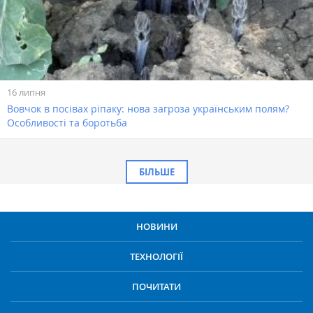
16 липня
Вовчок в посівах ріпаку: нова загроза українським полям?
Особливості та боротьба
БІЛЬШЕ
НОВИНИ
ТЕХНОЛОГІЇ
ПОЧИТАТИ