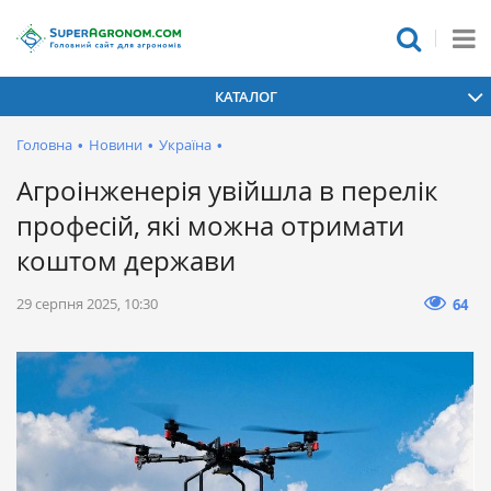
КАТАЛОГ
Головна
•
Новини
•
Україна
•
Агроінженерія увійшла в перелік
професій, які можна отримати
коштом держави
29 серпня 2025, 10:30
64