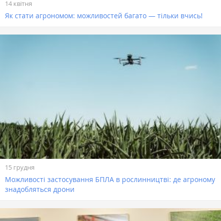
14 квітня
Як стати агрономом: можливостей багато — тільки вчись!
15 грудня
Можливості застосування БПЛА в рослинництві: де агроному
знадобляться дрони