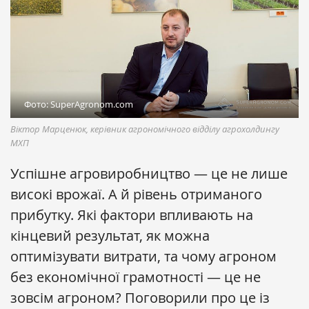
Фото: SuperAgronom.com
Віктор Марценюк, керівник агрономічного відділу агрохолдингу
МХП
Успішне агровиробництво — це не лише
високі врожаї. А й рівень отриманого
прибутку. Які фактори впливають на
кінцевий результат, як можна
оптимізувати витрати, та чому агроном
без економічної грамотності — це не
зовсім агроном? Поговорили про це із