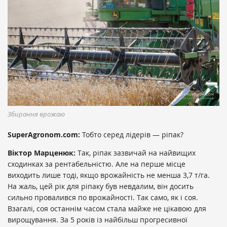
Збирання врожаю
SuperAgronom.com:
Тобто серед лідерів — ріпак?
Віктор Марценюк:
Так, ріпак зазвичай на найвищих
сходинках за рентабельністю. Але на перше місце
виходить лише тоді, якщо врожайність не менша 3,7 т/га.
На жаль, цей рік для ріпаку був невдалим, він досить
сильно провалився по врожайності. Так само, як і соя.
Взагалі, соя останнім часом стала майже не цікавою для
вирощування. За 5 років із найбільш прогресивної