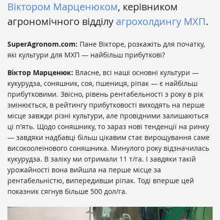
Віктором Марценюком
, керівником
агрономічного відділу
агрохолдингу МХП
.
SuperAgronom.com:
Пане Вікторе, розкажіть для початку,
які культури для МХП — найбільш прибуткові?
Віктор Марценюк:
Власне, всі наші основні культури —
кукурудза, соняшник, соя, пшениця, ріпак — є найбільш
прибутковими. Звісно, рівень рентабельності з року в рік
змінюється, в рейтингу прибутковості виходять на перше
місце завжди різні культури, але провідними залишаються
ці п'ять. Щодо соняшнику, то зараз нові тенденції на ринку
— завдяки надбавці більш цікавим стає вирощування саме
високоолеїнового соняшника. Минулого року відзначилась
кукурудза. В заліку ми отримали 11 т/га. І завдяки такій
урожайності вона вийшла на перше місце за
рентабельністю, випередивши ріпак. Тоді вперше цей
показник сягнув більше 500 дол/га.