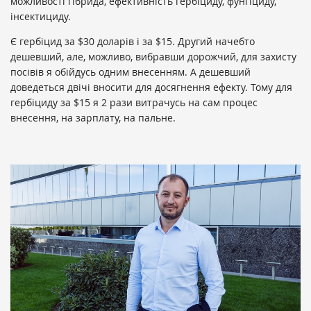
можливості гібрида, ефективність гербіциду, фунгіциду,
інсектициду.
Є гербіцид за $30 доларів і за $15. Другий начебто
дешевший, але, можливо, вибравши дорожчий, для захисту
посівів я обійдусь одним внесенням. А дешевший
доведеться двічі вносити для досягнення ефекту. Тому для
гербіциду за $15 я 2 рази витрачусь на сам процес
внесення, на зарплату, на пальне.