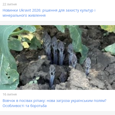
22 липня
Новинки Ukravit 2026: рішення для захисту культур і
мінерального живлення
16 липня
Вовчок в посівах ріпаку: нова загроза українським полям?
Особливості та боротьба