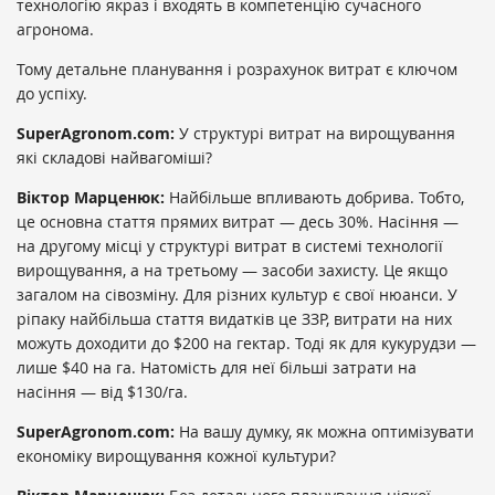
технологію якраз і входять в компетенцію сучасного
агронома.
Тому детальне планування і розрахунок витрат є ключом
до успіху.
SuperAgronom.com:
У структурі витрат на вирощування
які складові найвагоміші?
Віктор Марценюк:
Найбільше впливають добрива. Тобто,
це основна стаття прямих витрат — десь 30%. Насіння —
на другому місці у структурі витрат в системі технології
вирощування, а на третьому — засоби захисту. Це якщо
загалом на сівозміну. Для різних культур є свої нюанси. У
ріпаку найбільша стаття видатків це ЗЗР, витрати на них
можуть доходити до $200 на гектар. Тоді як для кукурудзи —
лише $40 на га. Натомість для неї більші затрати на
насіння — від $130/га.
SuperAgronom.com:
На вашу думку, як можна оптимізувати
економіку вирощування кожної культури?