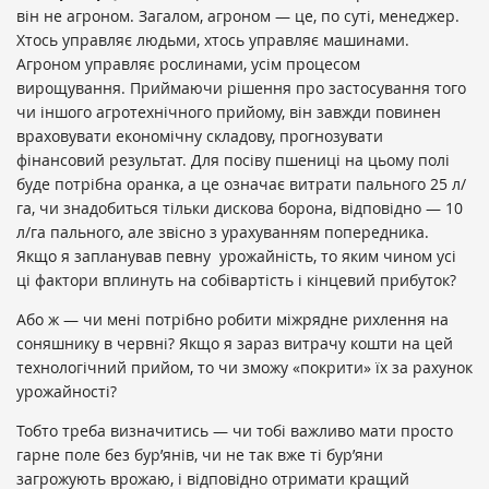
він не агроном. Загалом, агроном — це, по суті, менеджер.
Хтось управляє людьми, хтось управляє машинами.
Агроном управляє рослинами, усім процесом
вирощування. Приймаючи рішення про застосування того
чи іншого агротехнічного прийому, він завжди повинен
враховувати економічну складову, прогнозувати
фінансовий результат. Для посіву пшениці на цьому полі
буде потрібна оранка, а це означає витрати пального 25 л/
га, чи знадобиться тільки дискова борона, відповідно — 10
л/га пального, але звісно з урахуванням попередника.
Якщо я запланував певну урожайність, то яким чином усі
ці фактори вплинуть на собівартість і кінцевий прибуток?
Або ж — чи мені потрібно робити міжрядне рихлення на
соняшнику в червні? Якщо я зараз витрачу кошти на цей
технологічний прийом, то чи зможу «покрити» їх за рахунок
урожайності?
Тобто треба визначитись — чи тобі важливо мати просто
гарне поле без бур’янів, чи не так вже ті бур’яни
загрожують врожаю, і відповідно отримати кращий