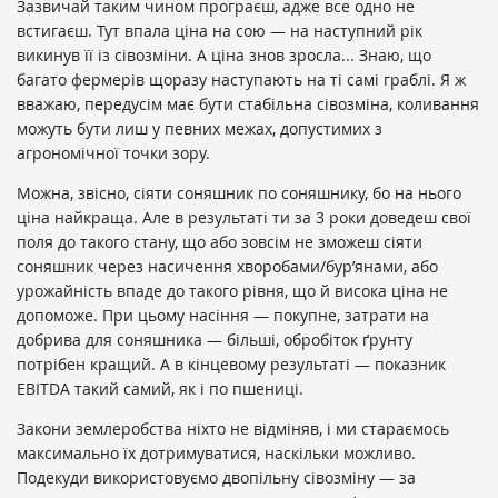
Зазвичай таким чином програєш, адже все одно не
встигаєш. Тут впала ціна на сою — на наступний рік
викинув її із сівозміни. А ціна знов зросла... Знаю, що
багато фермерів щоразу наступають на ті самі граблі. Я ж
вважаю, передусім має бути стабільна сівозміна, коливання
можуть бути лиш у певних межах, допустимих з
агрономічної точки зору.
Можна, звісно, сіяти соняшник по соняшнику, бо на нього
ціна найкраща. Але в результаті ти за 3 роки доведеш свої
поля до такого стану, що або зовсім не зможеш сіяти
соняшник через насичення хворобами/бур’янами, або
урожайність впаде до такого рівня, що й висока ціна не
допоможе. При цьому насіння — покупне, затрати на
добрива для соняшника — більші, обробіток ґрунту
потрібен кращий. А в кінцевому результаті — показник
EBITDA такий самий, як і по пшениці.
Закони землеробства ніхто не відміняв, і ми стараємось
максимально їх дотримуватися, наскільки можливо.
Подекуди використовуємо двопільну сівозміну — за