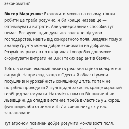
зекономити?
Віктор Марценюк:
Економити можна на всьому, тільки
робити це треба розумно. Я би краще назвав це —
оптимізувати витрати. Але універсальних способів тут
немає. Все дуже індивідуально, залежно від умов
господарства, навіть від конкретного поля. Завдяки тому ж
аналізу ґрунту можна добре економити на добривах.
Розуміння ризиків по шкідниках і хворобах допоможе
скоригувати витрати на ЗЗР, і таких варіантів безліч.
Тобто в основі економії лежить реальна оцінка конкретної
ситуації. Наприклад, якщо в Одеській області умови
посушливі й урожайність соняшнику 2 т/га, то там не
потрібно проводити 2 фунгіцидні захисти, краще хороший
гербіцид застосувати. Натомість нам на Вінниччині чи
Львівщині, де опадів вистачає, треба вкластись у 2 хороші
фунгіциди, аби отримати 4 т/га соняшнику, як у нас
заплановано.
Тут агроном повинен добре розуміти можливості поля,