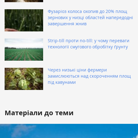
Фузаріоз колоса охопив до 20% площ
зернових у низці областей напередодні
завершення жнив
Strip-till проти no-till: у чому переваги
технології смугового обробітку ґрунту
Через низькі ціни фермери
замислюються над скороченням площ
під кавунами
Матеріали до теми