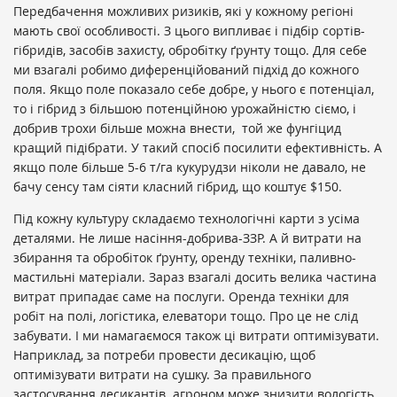
Передбачення можливих ризиків, які у кожному регіоні
мають свої особливості. З цього випливає і підбір сортів-
гібридів, засобів захисту, обробітку ґрунту тощо. Для себе
ми взагалі робимо диференційований підхід до кожного
поля. Якщо поле показало себе добре, у нього є потенціал,
то і гібрид з більшою потенційною урожайністю сіємо, і
добрив трохи більше можна внести, той же фунгіцид
кращий підібрати. У такий спосіб посилити ефективність. А
якщо поле більше 5-6 т/га кукурудзи ніколи не давало, не
бачу сенсу там сіяти класний гібрид, що коштує $150.
Під кожну культуру складаємо технологічні карти з усіма
деталями. Не лише насіння-добрива-ЗЗР. А й витрати на
збирання та обробіток ґрунту, оренду техніки, паливно-
мастильні матеріали. Зараз взагалі досить велика частина
витрат припадає саме на послуги. Оренда техніки для
робіт на полі, логістика, елеватори тощо. Про це не слід
забувати. І ми намагаємося також ці витрати оптимізувати.
Наприклад, за потреби провести десикацію, щоб
оптимізувати витрати на сушку. За правильного
застосування десикантів агроном може знизити вологість