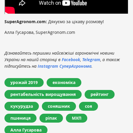
SuperAgronom.com:
Дякуємо за цікаву розмову!
Алла Гусарова, SuperAgronom.com
Дізнавайтесь першими найсвіжіші агрономічні новини
України на нашій сторінці в
Facebook
,
Telegram
, а також
підписуйтесь на
Instagram СуперАгронома
.
урожай 2019
економіка
рентабельність вирощування
рейтинг
кукурудза
соняшник
соя
пшениця
ріпак
МХП
Алла Гусарова