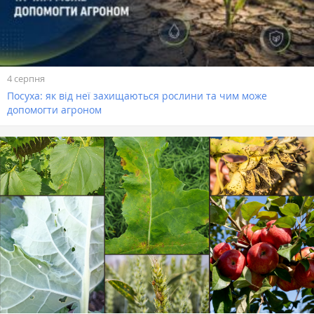
4 серпня
Посуха: як від неї захищаються рослини та чим може
допомогти агроном