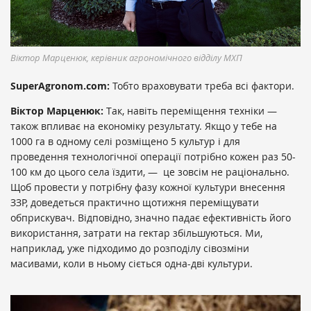
Віктор Марценюк, керівник агрономічного відділу МХП
SuperAgronom.com:
Тобто враховувати треба всі фактори.
Віктор Марценюк:
Так, навіть переміщення техніки —
також впливає на економіку результату. Якщо у тебе на
1000 га в одному селі розміщено 5 культур і для
проведення технологічної операції потрібно кожен раз 50-
100 км до цього села їздити, — це зовсім не раціонально.
Щоб провести у потрібну фазу кожної культури внесення
ЗЗР, доведеться практично щотижня переміщувати
обприскувач. Відповідно, значно падає ефективність його
використання, затрати на гектар збільшуються. Ми,
наприклад, уже підходимо до розподілу сівозміни
масивами, коли в ньому сіється одна-дві культури.