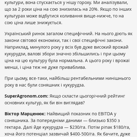
культури, вона спускається у нішу гороху. Ми аналізували,
що за 2 роки ціна на сою знизилась на 20%. Якщо по інших
культурах може відбутися коливання вище-нижче, то на
сою ціна лише знижується.
Український ринок загалом специфічний. На нього діють як
закони світової економіки, так і свої специфічні закони.
Наприклад, минулого року у всіх був дуже високий врожай
кукурудзи, валові збори значно збільшились і при цьому
ціна на цю культуру була нормальна. А цього року і врожаї
менші, і ціна теж не дуже приваблива.
При цьому, все-таки, найбільш рентабельними нинішнього
року в нас були соняшник і кукурудза.
SuperAgronom.com:
Якщо скласти цьогорічний рейтинг
основних культур, як би він виглядав?
Віктор Марценюк:
Найвищий показник по EBITDA у
соняшника. За попередніми даними — близько $350 з
гектара. Далі йде кукурудза — $230/га. Потім ріпак $180/га,
хоча його потенціал зазвичай $400-500/га. Як бачите, дуже