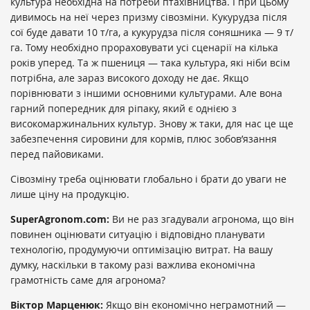
культура необхідна на потреби птахівництва. І при цьому
дивимось на неї через призму сівозміни. Кукурудза після
сої буде давати 10 т/га, а кукурудза після соняшника — 9 т/
га. Тому необхідно прораховувати усі сценарії на кілька
років уперед. Та ж пшениця — така культура, які ніби всім
потрібна, але зараз високого доходу не дає. Якщо
порівнювати з іншими основними культурами. Але вона
гарний попередник для ріпаку, який є однією з
високомаржинальних культур. Знову ж таки, для нас це ще
забезпечення сировини для кормів, плюс зобов’язання
перед пайовиками.
Сівозміну треба оцінювати глобально і брати до уваги не
лише ціну на продукцію.
SuperAgronom.com:
Ви не раз згадували агронома, що він
повинен оцінювати ситуацію і відповідно планувати
технологію, продумуючи оптимізацію витрат. На вашу
думку, наскільки в такому разі важлива економічна
грамотність саме для агронома?
Віктор Марценюк:
Якщо він економічно неграмотний —