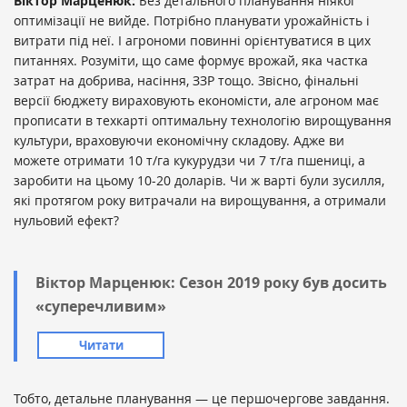
Віктор Марценюк:
Без детального планування ніякої
оптимізації не вийде. Потрібно планувати урожайність і
витрати під неї. І агрономи повинні орієнтуватися в цих
питаннях. Розуміти, що саме формує врожай, яка частка
затрат на добрива, насіння, ЗЗР тощо. Звісно, фінальні
версії бюджету вираховують економісти, але агроном має
прописати в техкарті оптимальну технологію вирощування
культури, враховуючи економічну складову. Адже ви
можете отримати 10 т/га кукурудзи чи 7 т/га пшениці, а
заробити на цьому 10-20 доларів. Чи ж варті були зусилля,
які протягом року витрачали на вирощування, а отримали
нульовий ефект?
Віктор Марценюк: Сезон 2019 року був досить
«суперечливим»
Читати
Тобто, детальне планування — це першочергове завдання.