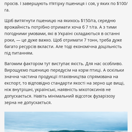
просів. І завершують п’ятірку пшениця і соя, у яких по $100/
га.
Щоб витягнути пшеницю на якихось $150/га, середню
врожайність потрібно отримати хоча б 7 т/га. А з тими
погодними умовами, які в Україні складаються в останні
роки, — це дуже важко. Щоб отримати 7 тонн, треба дуже
багато ресурсів вкласти. Але тоді економічна доцільність
під питанням.
Вагомим фактором тут виступає якість. Для нас особливо.
Вирощуємо пшеницю передусім на корм птиці. А оскільки
значна частина продукції птахівництва спрямована на
експорт, то відповідно стандарти якості на зерно ще вищі,
ніж внутрішні, українські, наявність мікотоксинів не
допускається. Навіть мінімальний відсоток фузарізозу
зерна не допускається.