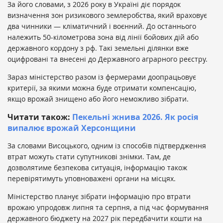
За його словами, з 2026 року в Україні діє порядок
визначення зон ризикового землеробства, який враховує
два чинники — кліматичний і воєнний. До останнього
належить 50-кілометрова зона від лінії бойових дій або
державного кордону з рф. Такі земельні ділянки вже
оцифровані та внесені до Державного аграрного реєстру.
Зараз міністерство разом із фермерами доопрацьовує
критерії, за якими можна буде отримати компенсацію,
якщо врожай знищено або його неможливо зібрати.
Читати також:
Пекельні жнива 2026. Як росія
випалює врожай Херсонщини
За словами Висоцького, одним із способів підтвердження
втрат можуть стати супутникові знімки. Там, де
дозволятиме безпекова ситуація, інформацію також
перевірятимуть уповноважені органи на місцях.
Міністерство планує зібрати інформацію про втрати
врожаю упродовж липня та серпня, а під час формування
державного бюджету на 2027 рік передбачити кошти на