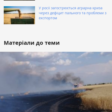
У росії загострюється аграрна криза
через дефіцит пального та проблеми з
експортом
Матеріали до теми