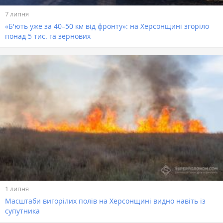
7 липня
«Б'ють уже за 40–50 км від фронту»: на Херсонщині згоріло
понад 5 тис. га зернових
1 липня
Масштаби вигорілих полів на Херсонщині видно навіть із
супутника