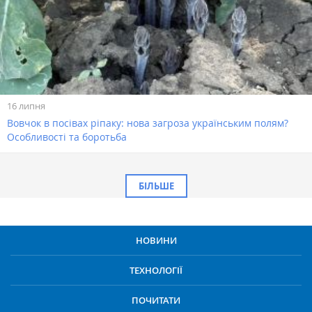
16 липня
Вовчок в посівах ріпаку: нова загроза українським полям?
Особливості та боротьба
БІЛЬШЕ
НОВИНИ
ТЕХНОЛОГІЇ
ПОЧИТАТИ