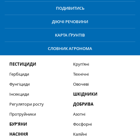
ПОДИВИТИСЬ
ДІЮЧІ РЕЧОВИНИ
КАРТА ҐРУНТІВ
СЛОВНИК АГРОНОМА
ПЕСТИЦИДИ
Круп’яні
Гербіциди
Технічні
Фунгіциди
Овочеві
Інсекциди
ШКІДНИКИ
Регулятори росту
ДОБРИВА
Протруйники
Азотні
БУР’ЯНИ
Фосфорні
НАСІННЯ
Калійні