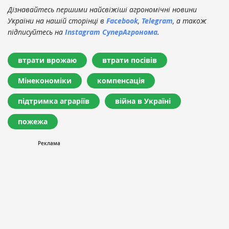
Дізнавайтесь першими найсвіжіші агрономічні новини
України на нашій сторінці в
Facebook
,
Telegram
, а також
підписуйтесь на
Instagram СуперАгронома
.
втрати врожаю
втрати посівів
Мінекономіки
компенсація
підтримка аграріїв
війна в Україні
пожежа