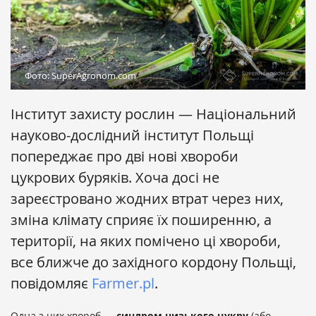
Фото: SuperAgronom.com
Інститут захисту рослин — Національний
науково-дослідний інститут Польщі
попереджає про дві нові хвороби
цукрових буряків. Хоча досі не
зареєстровано жодних втрат через них,
зміна клімату сприяє їх поширенню, а
території, на яких помічено ці хвороби,
все ближче до західного кордону Польщі,
повідомляє
Farmer.pl
.
Одна з цих хвороб —
синдром низького цукру
(або