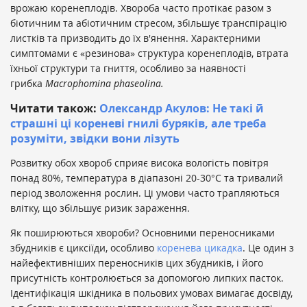
врожаю коренеплодів. Хвороба часто протікає разом з
біотичним та абіотичним стресом, збільшує транспірацію
листків та призводить до їх в'янення. Характерними
симптомами є «резинова» структура коренеплодів, втрата
їхньої структури та гниття, особливо за наявності
грибка
Macrophomina phaseolina.
Читати також:
Олександр Акулов: Не такі й
страшні ці кореневі гнилі буряків, але треба
розуміти, звідки вони лізуть
Розвитку обох хвороб сприяє висока вологість повітря
понад 80%, температура в діапазоні 20-30°C та тривалий
період зволоження рослин. Ці умови часто трапляються
влітку, що збільшує ризик зараження.
Як поширюються хвороби? Основними переносниками
збудників є циксіїди, особливо
коренева цикадка
. Це один з
найефективніших переносників цих збудників, і його
присутність контролюється за допомогою липких пасток.
Ідентифікація шкідника в польових умовах вимагає досвіду,