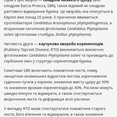
синдром Басса-Річесса, SBR), також відомий як синдром
раптового відмирання буряка. Це хвороба, яка описується в
Європі вже понад 20 років. Її причиною вважається
протеобактерія
Candidatus Arsenophonus phytopathogenicus,
а
вторинним патогеном фітоплазма
Candidatus Phytoplasma
solani
(фітоплазма столбура,
Stolbur
phytoplasma
).
Натомість друга —
каучукова хвороба коренеплодів
(Rubbery Taproot Disease, RTD) викликається виключно
фітоплазмою
Candidatus Phytoplasma solani
та призводить до
серйозних змін у структурі коренеплодів буряка.
Симптоми SBR включають пожовтіння листя, появу
ланцетних аномальних відростків листків, коричневіння
судинних пучків у коренях, зниження вмісту цукру до 50%
та зниження врожаю коренеплодів до 30%. Рослини можуть
швидко в'янути та відмирати, а також спостерігається
вкорочення листя та деформація всієї рослини.
У випадку RTD може спостерігатися пожовтіння старого
листя, його в'янення та відмирання, а також зниження