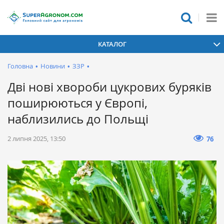
КАТАЛОГ
Головна
•
Новини
•
ЗЗР
•
Дві нові хвороби цукрових буряків
поширюються у Європі,
наблизились до Польщі
2 липня 2025, 13:50
76