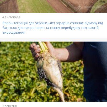
4 листопада
Євроінтеграція для українських аграріїв означає відмову від
багатьох діючих речовин та повну перебудову технологій
вирощування
3 вересня