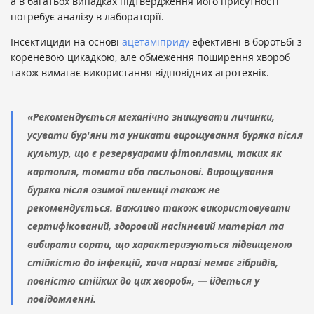
а в багатьох випадках підтвердження його присутності
потребує аналізу в лабораторії.
Інсектициди на основі
ацетаміприду
ефективні в боротьбі з
кореневою цикадкою, але обмеження поширення хвороб
також вимагає використання відповідних агротехнік.
«Рекомендується механічно знищувати личинки,
усувати бур'яни та уникати вирощування буряка після
культур, що є резервуарами фітоплазми, таких як
картопля, томати або пасльонові. Вирощування
буряка після озимої пшениці також не
рекомендується. Важливо також використовувати
сертифікований, здоровий насіннєвий матеріал та
вибирати сорти, що характеризуються підвищеною
стійкістю до інфекцій, хоча наразі немає гібридів,
повністю стійких до цих хвороб», — йдеться у
повідомленні.