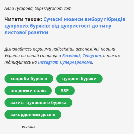
Алла Гусарова, SuperAgronom.com
Читати також:
Сучасні нюанси вибору гібридів
цукрових буряків: від цукристості до типу
листової розетки
Дізнавайтесь першими найсвіжіші агрономічні новини
України на нашій сторінці в
Facebook
,
Telegram
, а також
підписуйтесь на
Instagram СуперАгронома
.
хвороби буряків
цукрові буряки
шкідники полів
ЗЗР
захист цукрового буряка
закордонний досвід