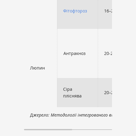
Фітофтороз
16–21
Антракноз
20-25
Люпин
Сіра
20–25
пліснява
Д
жерело: Методології інтегрованого виробництва