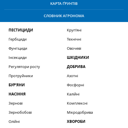
КАРТА ҐРУНТІВ
СЛОВНИК АГРОНОМА
ПЕСТИЦИДИ
Круп’яні
Гербіциди
Технічні
Фунгіциди
Овочеві
Інсекциди
ШКІДНИКИ
Регулятори росту
ДОБРИВА
Протруйники
Азотні
БУР’ЯНИ
Фосфорні
НАСІННЯ
Калійні
Зернові
Комплексні
Зернобобові
Мікродобрива
Олійні
ХВОРОБИ