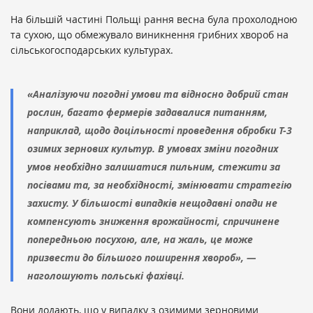
На більшій частині Польщі рання весна була прохолодною
та сухою, що обмежувало виникнення грибних хвороб на
сільськогосподарських культурах.
«Аналізуючи погодні умови та відносно добрий стан
рослин, багато фермерів задавалися питанням,
наприклад, щодо доцільності проведення обробки Т-3
озимих зернових культур. В умовах зміни погодних
умов необхідно залишатися пильним, стежити за
посівами та, за необхідності, змінювати стратегію
захисту. У більшості випадків нещодавні опади не
компенсують зниження врожайності, спричинене
попередньою посухою, але, на жаль, це може
призвести до більшого поширення хвороб», —
наголошують польські фахівці.
Вони додають, що у випадку з озимими зерновими