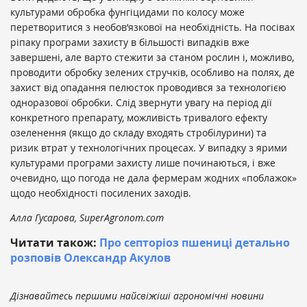
культурами обробка фунгіцидами по колосу може
перетворитися з необов’язкової на необхідність. На посівах
ріпаку програми захисту в більшості випадків вже
завершені, але варто стежити за станом рослин і, можливо,
проводити обробку зелених стручків, особливо на полях, де
захист від опадання пелюсток проводився за технологією
одноразової обробки. Слід звернути увагу на період дії
конкретного препарату, можливість тривалого ефекту
озеленення (якщо до складу входять стробілурини) та
ризик втрат у технологічних процесах. У випадку з ярими
культурами програми захисту лише починаються, і вже
очевидно, що погода не дала фермерам жодних «поблажок»
щодо необхідності посилених заходів.
Алла Гусарова, SuperAgronom.com
Читати також:
Про септоріоз пшениці детально
розповів Олександр Акулов
Дізнавайтесь першими найсвіжіші агрономічні новини