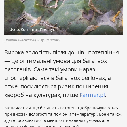
Фото: Костянтин Поліщук
Прояви альтернаріозу на ріпаку
Висока вологість після дощів і потепління
— це оптимальні умови для багатьох
патогенів. Саме такі умови наразі
спостерігаються в багатьох регіонах, а
отже, посилюється ризик поширення
хвороб на культурах, пише
Farmer.pl
.
Зазначається, що більшість патогенів добре почуваються
при високій вологості та помірній температурі. Вони також
здатні розвиватися в менш оптимальних умовах, але
меншою мірою. Інтенсивність хвороб