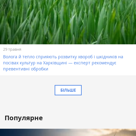
29 травня
Волога й тепло сприяють розвитку хвороб і шкідників на
посівах культур на Харківщині — експерт рекомендує
превентивні обробки
БІЛЬШЕ
Популярне