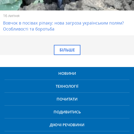
16 липня
Вовчок в посівах ріпаку: нова загроза українським полям?
Особливості та боротьба
БІЛЬШЕ
НОВИНИ
ТЕХНОЛОГІЇ
ПОЧИТАТИ
ПОДИВИТИСЬ
ДІЮЧІ РЕЧОВИНИ