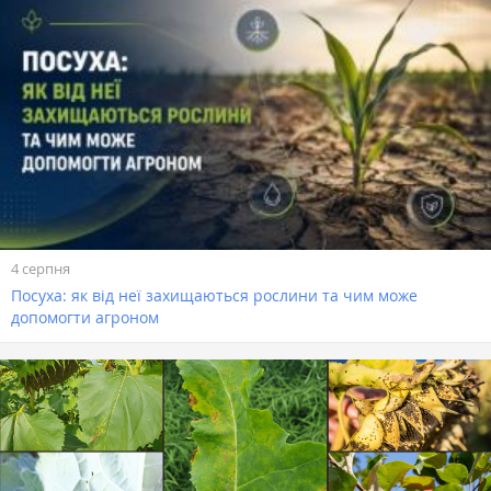
4 серпня
Посуха: як від неї захищаються рослини та чим може
допомогти агроном