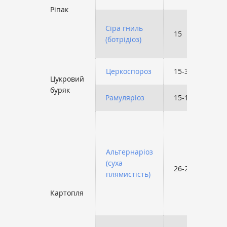
Ріпак
Сіра гниль
15
(ботрідіоз)
Церкоспороз
15-30
Цукровий
буряк
Рамуляріоз
15-17
Альтернаріоз
(суха
26-28
плямистість)
Картопля