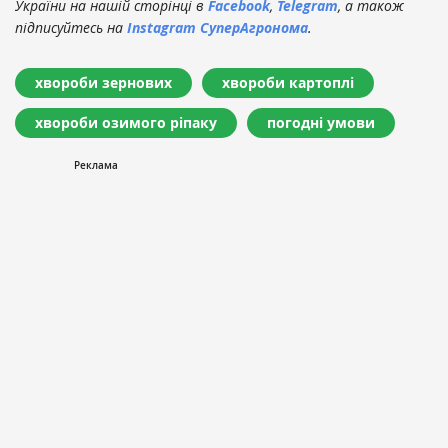
України на нашій сторінці в
Facebook
,
Telegram
, а також
підписуйтесь на
Instagram СуперАгронома
.
хвороби зернових
хвороби картоплі
хвороби озимого ріпаку
погодні умови