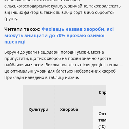
сільськогосподарських культур, звичайно, також залежить
від інших факторів, таких як вибір сортів або обробіток
ґрунту.
Читати також:
Фахівець назвав хвороби, які
можуть знищити до 70% врожаю озимої
пшениці
Беручи до уваги нещодавні погодні умови, можна
припустити, що тиск хвороб на посіви значно зросте
найближчим часом. Висока вологість після дощів і тепла —
це оптимальні умови для багатьох небезпечних хвороб.
Приклади наведено в таблиці нижче.
Сприятливі у
Культури
Хвороба
Оптимальна
температура
(°C)